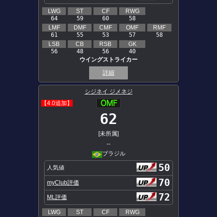
LWG
ST
CF
RWG
64
59
60
58
LMF
DMF
CMF
OMF
RMF
61
55
53
57
58
LSB
CB
RSB
GK
56
48
56
40
ウイングストライカー
詳細
シジネイ ジメネジ
【4.0追加】
62
[未所属]
--
ブラジル
50
人気値
70
myClub評価
72
ML評価
LWG
ST
CF
RWG