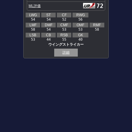
72
ML評価
LWG
ST
CF
RWG
54
54
52
56
LMF
DMF
CMF
OMF
RMF
58
54
53
53
58
LSB
CB
RSB
GK
53
44
55
40
ウイングストライカー
詳細