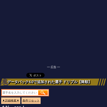
━ 広告 ━
データパック4.0で追加された選手 ドリブル【降順】
▼詳細検索▼
条件リセット