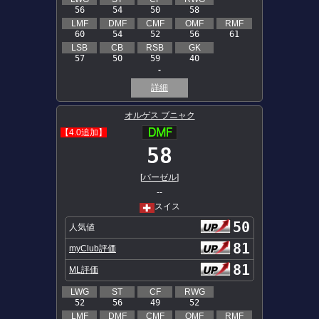
56
54
50
58
LMF
DMF
CMF
OMF
RMF
60
54
52
56
61
LSB
CB
RSB
GK
57
50
59
40
-
詳細
オルゲス ブニャク
【4.0追加】
58
[
バーゼル
]
--
スイス
50
人気値
81
myClub評価
81
ML評価
LWG
ST
CF
RWG
52
56
49
52
LMF
DMF
CMF
OMF
RMF