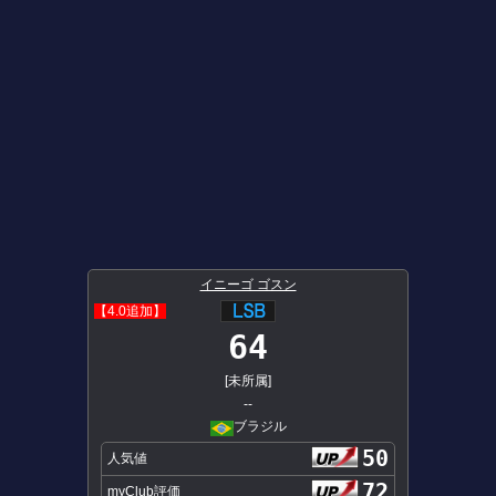
イニーゴ ゴスン
【4.0追加】
64
[未所属]
--
ブラジル
50
人気値
72
myClub評価