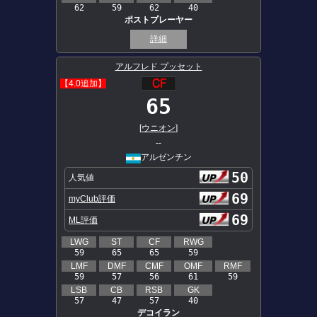
62
59
62
40
ポストプレーヤー
詳細
アルフレド プッセット
【4.0追加】
65
[
ウニオン
]
--
アルゼンチン
50
人気値
69
myClub評価
69
ML評価
LWG
ST
CF
RWG
59
65
65
59
LMF
DMF
CMF
OMF
RMF
59
57
56
61
59
LSB
CB
RSB
GK
57
47
57
40
デコイラン