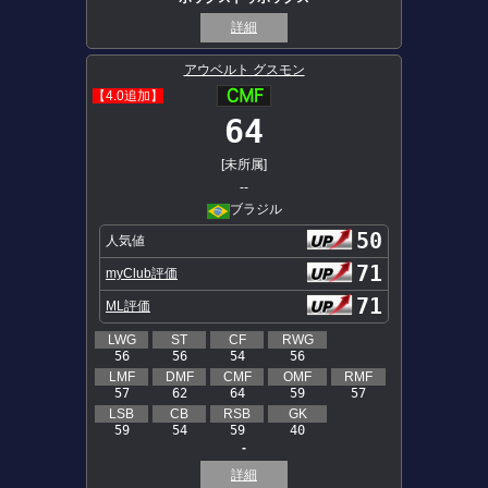
詳細
アウベルト グスモン
【4.0追加】
64
[未所属]
--
ブラジル
50
人気値
71
myClub評価
71
ML評価
LWG
ST
CF
RWG
56
56
54
56
LMF
DMF
CMF
OMF
RMF
57
62
64
59
57
LSB
CB
RSB
GK
59
54
59
40
-
詳細