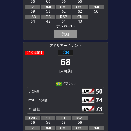
56
60
56
56
LMF
DMF
CMF
OMF
RMF
59
58
61
62
56
LSB
CB
RSB
GK
54
42
54
40
ナンバー10
詳細
アドリアーノ カント
【4.0追加】
68
[未所属]
--
ブラジル
50
人気値
74
myClub評価
73
ML評価
LWG
ST
CF
RWG
56
56
53
56
LMF
DMF
CMF
OMF
RMF