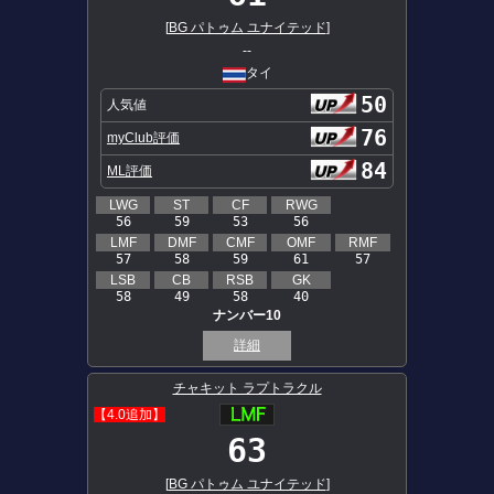
[
BG パトゥム ユナイテッド
]
--
タイ
50
人気値
76
myClub評価
84
ML評価
LWG
ST
CF
RWG
56
59
53
56
LMF
DMF
CMF
OMF
RMF
57
58
59
61
57
LSB
CB
RSB
GK
58
49
58
40
ナンバー10
詳細
チャキット ラプトラクル
【4.0追加】
63
[
BG パトゥム ユナイテッド
]