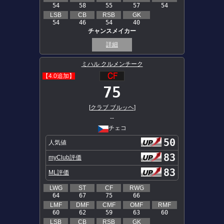
54
58
55
57
54
LSB
CB
RSB
GK
54
46
54
40
チャンスメイカー
詳細
ミハル クルメンチーク
【4.0追加】
75
[
クラブ ブルッヘ
]
--
チェコ
50
人気値
83
myClub評価
83
ML評価
LWG
ST
CF
RWG
64
67
75
66
LMF
DMF
CMF
OMF
RMF
60
62
59
63
60
LSB
CB
RSB
GK