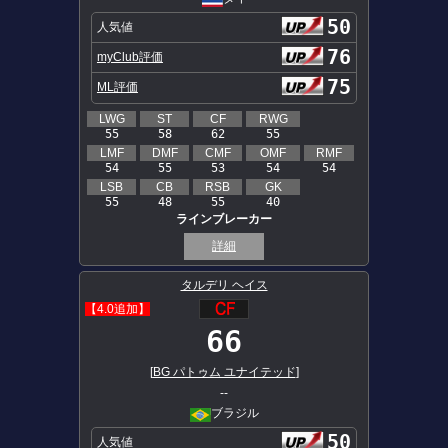
50
人気値
76
myClub評価
75
ML評価
LWG
ST
CF
RWG
55
58
62
55
LMF
DMF
CMF
OMF
RMF
54
55
53
54
54
LSB
CB
RSB
GK
55
48
55
40
ラインブレーカー
詳細
タルデリ ヘイス
【4.0追加】
66
[
BG パトゥム ユナイテッド
]
--
ブラジル
50
人気値