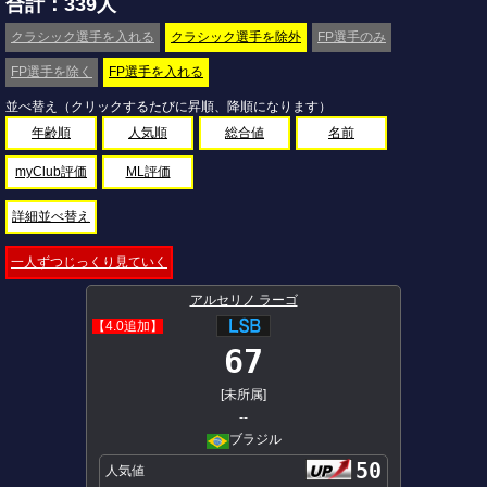
合計：339人
クラシック選手を入れる
クラシック選手を除外
FP選手のみ
FP選手を除く
FP選手を入れる
並べ替え（クリックするたびに昇順、降順になります）
年齢順
人気順
総合値
名前
myClub評価
ML評価
詳細並べ替え
一人ずつじっくり見ていく
アルセリノ ラーゴ
【4.0追加】
67
[未所属]
--
ブラジル
50
人気値