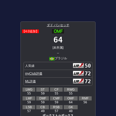
ダド パンセッチ
【4.0追加】
64
[未所属]
--
ブラジル
50
人気値
72
myClub評価
72
ML評価
LWG
ST
CF
RWG
55
59
55
55
LMF
DMF
CMF
OMF
RMF
59
59
59
64
56
LSB
CB
RSB
GK
57
49
57
40
ボックストゥボックス