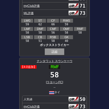
71
myClub評価
73
ML評価
LWG
ST
CF
RWG
59
62
66
59
LMF
DMF
CMF
OMF
RMF
58
58
56
58
58
LSB
CB
RSB
GK
58
51
58
40
ボックスストライカー
詳細
ナンタワット スウンケーウ
【4.0追加】
58
[
ラヨーンFC
]
--
タイ
50
人気値
73
myClub評価