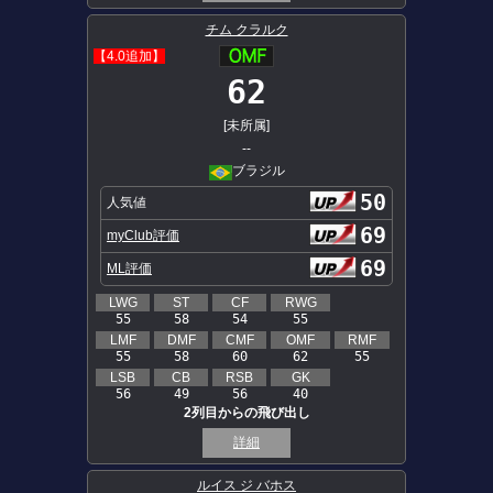
チム クラルク
【4.0追加】
62
[未所属]
--
ブラジル
50
人気値
69
myClub評価
69
ML評価
LWG
ST
CF
RWG
55
58
54
55
LMF
DMF
CMF
OMF
RMF
55
58
60
62
55
LSB
CB
RSB
GK
56
49
56
40
2列目からの飛び出し
詳細
ルイス ジ バホス