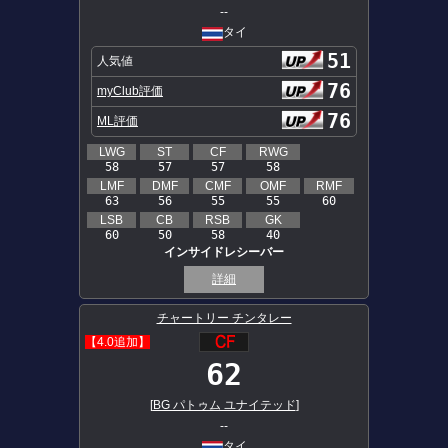
--
タイ
51
人気値
76
myClub評価
76
ML評価
LWG
ST
CF
RWG
58
57
57
58
LMF
DMF
CMF
OMF
RMF
63
56
55
55
60
LSB
CB
RSB
GK
60
50
58
40
インサイドレシーバー
詳細
チャートリー チンタレー
【4.0追加】
62
[
BG パトゥム ユナイテッド
]
--
タイ