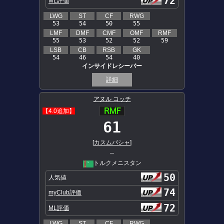
72
ML評価
LWG
ST
CF
RWG
53
54
50
55
LMF
DMF
CMF
OMF
RMF
55
53
52
52
59
LSB
CB
RSB
GK
54
46
54
40
インサイドレシーバー
詳細
アヌル コッチ
【4.0追加】
61
[
カスムパシャ
]
--
トルクメニスタン
50
人気値
74
myClub評価
72
ML評価
LWG
ST
CF
RWG