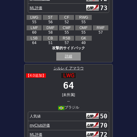
73
ML評価
LWG
ST
CF
RWG
55
56
52
55
LMF
DMF
CMF
OMF
RMF
60
58
55
55
57
LSB
CB
RSB
GK
64
51
57
40
攻撃的サイドバック
詳細
シルレイ アマラウ
【4.0追加】
64
[未所属]
--
ブラジル
50
人気値
70
myClub評価
72
ML評価