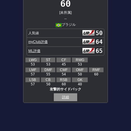
60
[未所属]
--
ブラジル
50
人気値
64
myClub評価
65
ML評価
LWG
ST
CF
RWG
53
53
45
53
LMF
DMF
CMF
OMF
RMF
57
55
54
50
60
LSB
CB
RSB
GK
57
50
60
40
攻撃的サイドバック
詳細