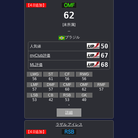
【4.0追加】
62
[未所属]
--
ブラジル
50
人気値
67
myClub評価
68
ML評価
LWG
ST
CF
RWG
56
61
56
56
LMF
DMF
CMF
OMF
RMF
57
57
60
62
57
LSB
CB
RSB
GK
53
42
53
40
-
詳細
ラザル アイレス
【4.0追加】