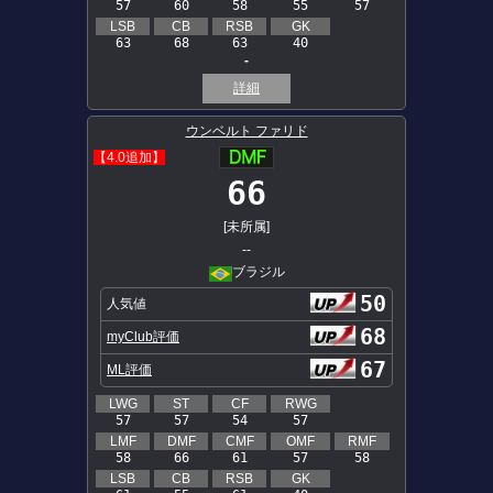
57
60
58
55
57
LSB
CB
RSB
GK
63
68
63
40
-
詳細
ウンベルト ファリド
【4.0追加】
66
[未所属]
--
ブラジル
50
人気値
68
myClub評価
67
ML評価
LWG
ST
CF
RWG
57
57
54
57
LMF
DMF
CMF
OMF
RMF
58
66
61
57
58
LSB
CB
RSB
GK