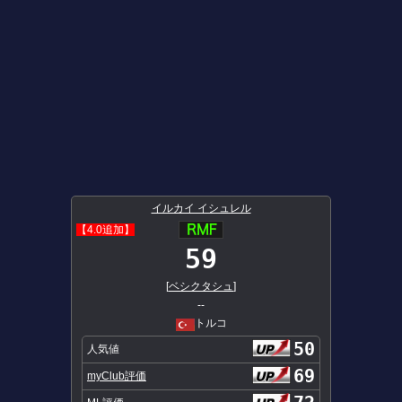
イルカイ イシュレル
【4.0追加】
59
[
ベシクタシュ
]
--
トルコ
50
人気値
69
myClub評価