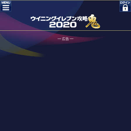
━ 広告 ━