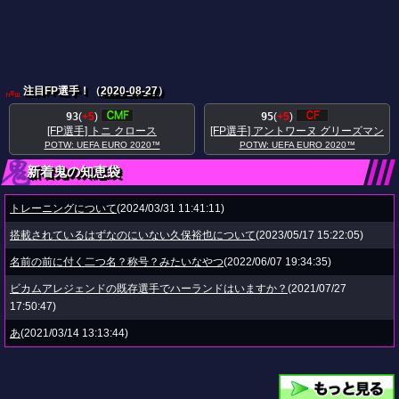
注目FP選手！（
2020-08-27
）
93
(
+5
)
95
(
+5
)
[FP選手] トニ クロース
[FP選手] アントワーヌ グリーズマン
POTW: UEFA EURO 2020™
POTW: UEFA EURO 2020™
新着鬼の知恵袋
トレーニングについて
(2024/03/31 11:41:11)
搭載されているはずなのにいない久保裕也について
(2023/05/17 15:22:05)
名前の前に付く二つ名？称号？みたいなやつ
(2022/06/07 19:34:35)
ビカムアレジェンドの既存選手でハーランドはいますか？
(2021/07/27
17:50:47)
あ
(2021/03/14 13:13:44)