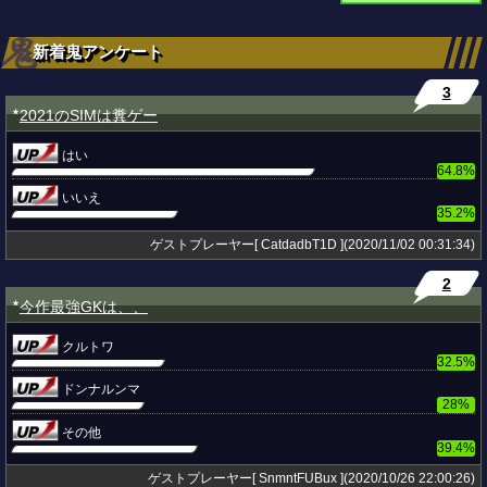
新着鬼アンケート
3
2021のSIMは糞ゲー
★
はい
64.8%
いいえ
35.2%
ゲストプレーヤー[ CatdadbT1D ](2020/11/02 00:31:34)
2
今作最強GKは、、
★
クルトワ
32.5%
ドンナルンマ
28%
その他
39.4%
ゲストプレーヤー[ SnmntFUBux ](2020/10/26 22:00:26)