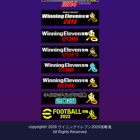
copyright© 2026 ウイニングイレブン2020攻略鬼
All Rights Reserved.