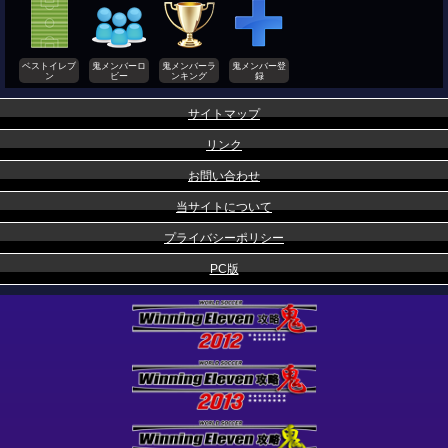
ベストイレブ
鬼メンバーロ
鬼メンバーラ
鬼メンバー登
ン
ビー
ンキング
録
サイトマップ
リンク
お問い合わせ
当サイトについて
プライバシーポリシー
PC版