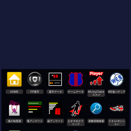
HOME
FP選手
選手データ
チームデータ
ML/myClubオ
WE鬼ぺディア
ススメ
鬼の知恵袋
鬼アンケート
超アンケート
おすすめテク
攻略情報検索
スキル/ポジシ
ニック
ョン