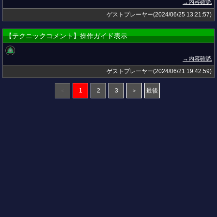
→内容確認
ゲストプレーヤー(2024/06/25 13:21:57)
【テクニックコメント】
操作ガイド表示
→内容確認
ゲストプレーヤー(2024/06/21 19:42:59)
＜
1
2
3
＞
最後