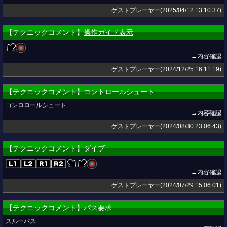
ゲストプレーヤー(2025/04/12 13:10:37)
【テクニックコメント】
操作ガイド表示
→内容確認
ゲストプレーヤー(2024/12/25 16:11:19)
【テクニックコメント】
コントロールシュート
コンロロールシュート
→内容確認
ゲストプレーヤー(2024/08/30 23:06:43)
【テクニックコメント】
ダイブ
→内容確認
ゲストプレーヤー(2024/07/29 15:06:01)
【テクニックコメント】
パス要求
スルーパス