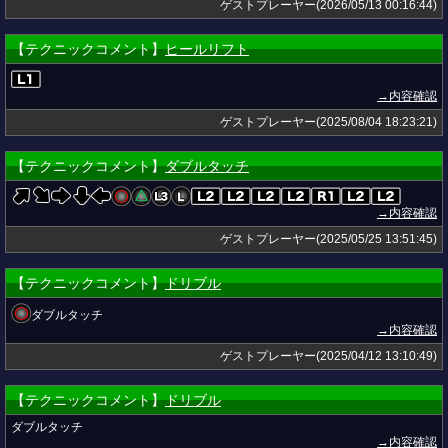
ゲストプレーヤー(2026/05/13 00:16:44)
【テクニックコメント】
ヒールリフト
→内容確認
ゲストプレーヤー(2025/08/04 18:23:21)
【テクニックコメント】
ダブルタッチ
→内容確認
ゲストプレーヤー(2025/05/25 13:51:45)
【テクニックコメント】
ドリブル
ダブルタッチ
→内容確認
ゲストプレーヤー(2025/04/12 13:10:49)
【テクニックコメント】
ドリブル
ダブルタッチ
→内容確認