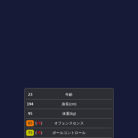
23
年齢
194
身長(cm)
95
体重(kg)
65
(
+5
)
オフェンスセンス
75
(
+5
)
ボールコントロール