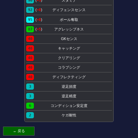
90
(
+5
)
スタミナ
92
(
+8
)
ディフェンスセンス
95
(
+8
)
ボール奪取
87
(
+5
)
アグレッシブネス
40
GKセンス
40
キャッチング
40
クリアリング
40
コラプシング
40
ディフレクティング
3
逆足頻度
3
逆足精度
6
コンディション安定度
2
ケガ耐性
← 戻る