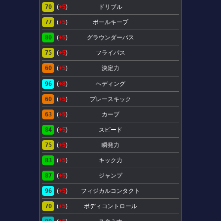
70
(
+5
)
ドリブル
77
(
+5
)
ボールキープ
80
(
+5
)
グラウンダーパス
75
(
+5
)
フライパス
60
(
+5
)
決定力
96
(
+8
)
ヘディング
60
(
+5
)
プレースキック
63
(
+5
)
カーブ
84
(
+5
)
スピード
75
(
+5
)
瞬発力
83
(
+5
)
キック力
87
(
+5
)
ジャンプ
96
(
+5
)
フィジカルコンタクト
70
(
+5
)
ボディコントロール