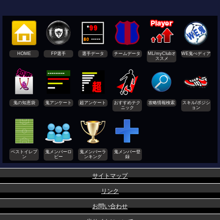
HOME
FP選手
選手データ
チームデータ
ML/myClubオ
WE鬼ぺディア
ススメ
鬼の知恵袋
鬼アンケート
超アンケート
おすすめテク
攻略情報検索
スキル/ポジシ
ニック
ョン
ベストイレブ
鬼メンバーロ
鬼メンバーラ
鬼メンバー登
ン
ビー
ンキング
録
サイトマップ
リンク
お問い合わせ