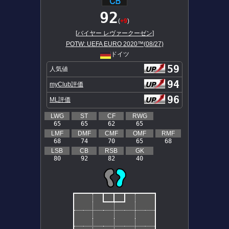
92
(
+9
)
[
バイヤー レヴァークーゼン
]
POTW: UEFA EURO 2020™(08/27)
ドイツ
59
人気値
94
myClub評価
96
ML評価
LWG
ST
CF
RWG
65
65
62
65
LMF
DMF
CMF
OMF
RMF
68
74
70
65
68
LSB
CB
RSB
GK
80
92
82
40