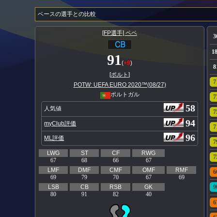
ベースの選手との比較
[FP選手] ペペ
3
1
91
(
+9
)
8
[
ポルト
]
7
POTW: UEFA EURO 2020™(08/27)
ポルトガル
7
58
人気値
7
94
myClub評価
7
96
ML評価
7
LWG
ST
CF
RWG
7
67
68
66
67
LMF
DMF
CMF
OMF
RMF
6
69
79
70
67
69
LSB
CB
RSB
GK
9
80
91
82
40
6