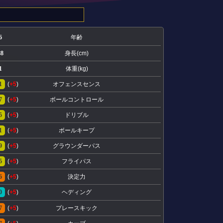
6
年齢
88
身長(cm)
1
体重(kg)
1
(
+5
)
オフェンスセンス
7
(
+5
)
ボールコントロール
5
(
+5
)
ドリブル
1
(
+5
)
ボールキープ
9
(
+5
)
グラウンダーパス
5
(
+5
)
フライパス
6
(
+5
)
決定力
0
(
+5
)
ヘディング
7
(
+5
)
プレースキック