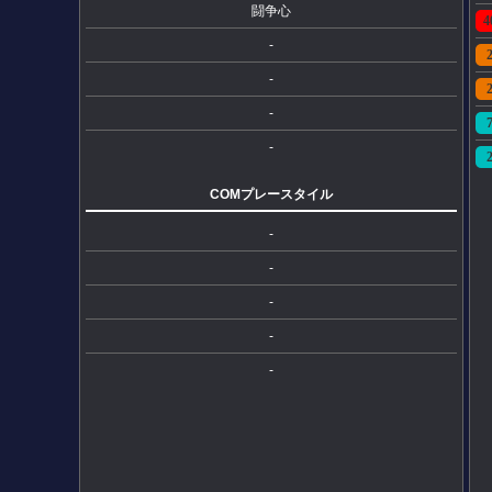
闘争心
4
-
-
-
-
COMプレースタイル
-
-
-
-
-