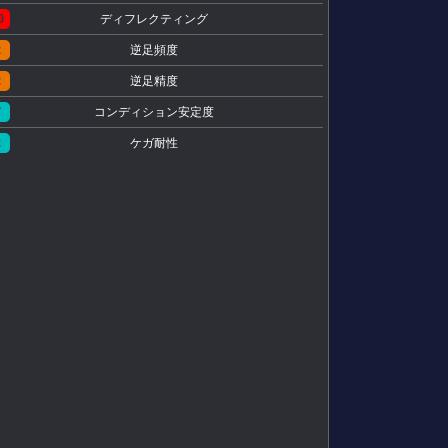
0
ディフレクティング
2
逆足頻度
2
逆足精度
7
コンディション安定度
2
ケガ耐性