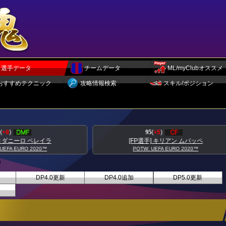
選手データ
チームデータ
ML/myClubオススメ
おすすめテクニック
攻略情報検索
スキル/ポジション
95
(
+5
)
93
(
+5
)
[FP選手] キリアン ムバッペ
[FP選手] トニ クロース
POTW: UEFA EURO 2020™
POTW: UEFA EURO 2020™
DP4.0更新
DP4.0追加
DP5.0更新