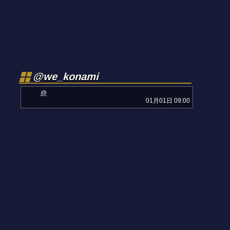
@we_konami
@
01月01日 09:00