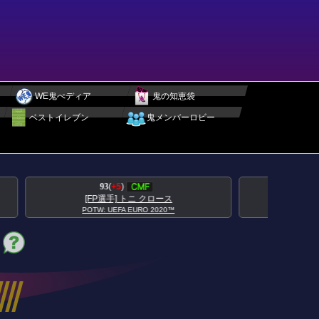
WE鬼ぺディア
鬼の知恵袋
ベストイレブン
鬼メンバーロビー
95
(
+5
)
[FP選手] アントワーヌ グリーズマン
POTW: UEFA EURO 2020™