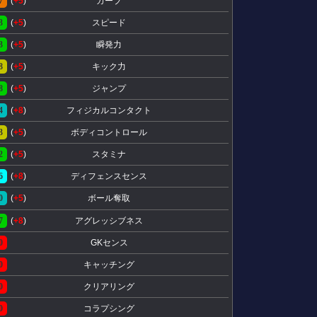
7
(
+5
)
カーブ
3
(
+5
)
スピード
3
(
+5
)
瞬発力
8
(
+5
)
キック力
8
(
+5
)
ジャンプ
4
(
+8
)
フィジカルコンタクト
3
(
+5
)
ボディコントロール
2
(
+5
)
スタミナ
6
(
+8
)
ディフェンスセンス
0
(
+5
)
ボール奪取
7
(
+8
)
アグレッシブネス
0
GKセンス
0
キャッチング
0
クリアリング
0
コラプシング