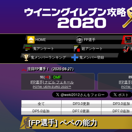
HOME
FP選手
鬼アンケート
超アンケート
鬼メンバーランキング
鬼メンバー登録
注目FP選手！（
2020-08-27
）
89
(
+8
)
[FP選手] ダニーロ ペレイラ
POTW: UEFA EURO 2020™
全て
DP3.0更新
DP3.0追加
DP5.0追加
DP7.0更新
DP7.0追加
[FP選手] ペペの能力