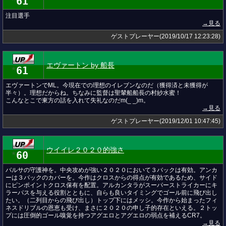
61
注目選手
→見る
ゲストプレーヤー(2019/10/17 12:23:28)
エヴァートン by 船長
61
★
エヴァートンでML。今現在での理想のイレブンなのだ（獲得済と未獲得が
半々）。理想だからね。ちなみに監督は聖輦船船長の村紗水蜜！
こんなとこで東方の話を入れて失礼なのだm(_ _)m。
→見る
ゲストプレーヤー(2019/12/01 10:47:45)
ウイイレ２０２０的強さ
60
★
バルサの守護神を。中央攻めが強い２０２０において３バックは有効。アンカ
ーは３バックのカバーを。今作はクロスからの得点が有効であるため、サイド
にピンポイントクロス保有を配置。アルカンタラがスーパーストライカーにキ
ラーパスを与える役割とともに、自らも良いタイミングでゴール前に飛び出し
たい。（二列目からの飛び出し）トップ下にはメッシ。今作から始まったフィ
ネスドリブルの恩恵も受け、まさに２０２０の申し子的存在といえる。２トッ
プには圧倒的ゴール嗅覚を持つアグエロとアグエロの弱点を補えるCR7。
→見る