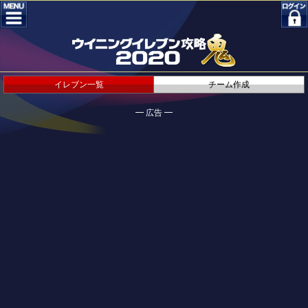
イレブン一覧
チーム作成
━ 広告 ━