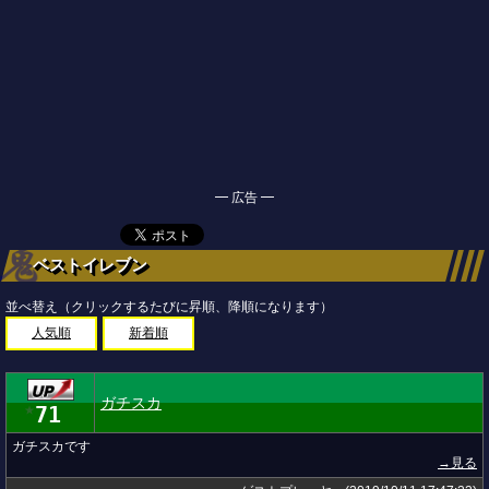
━ 広告 ━
ベストイレブン
並べ替え（クリックするたびに昇順、降順になります）
人気順
新着順
ガチスカ
71
★
ガチスカです
→見る