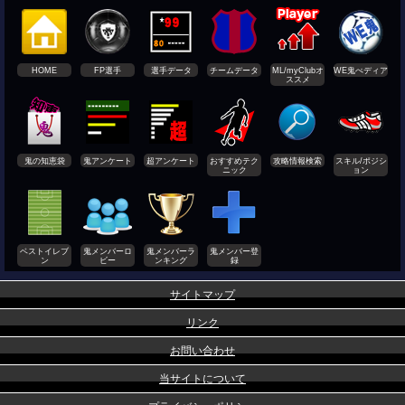
HOME
FP選手
選手データ
チームデータ
ML/myClubオ
WE鬼ぺディア
ススメ
鬼の知恵袋
鬼アンケート
超アンケート
おすすめテク
攻略情報検索
スキル/ポジシ
ニック
ョン
ベストイレブ
鬼メンバーロ
鬼メンバーラ
鬼メンバー登
ン
ビー
ンキング
録
サイトマップ
リンク
お問い合わせ
当サイトについて