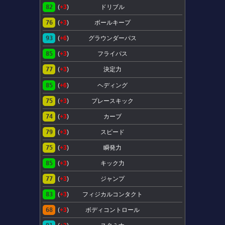
82
(
+3
)
ドリブル
76
(
+3
)
ボールキープ
93
(
+6
)
グラウンダーパス
85
(
+3
)
フライパス
77
(
+3
)
決定力
85
(
+6
)
ヘディング
75
(
+3
)
プレースキック
74
(
+3
)
カーブ
79
(
+3
)
スピード
75
(
+3
)
瞬発力
85
(
+3
)
キック力
77
(
+3
)
ジャンプ
83
(
+3
)
フィジカルコンタクト
68
(
+3
)
ボディコントロール