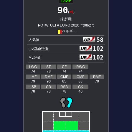
90
(
+5
)
[未所属]
POTW: UEFA EURO 2020™(08/27)
ベルギー
58
人気値
102
myClub評価
102
ML評価
LWG
ST
CF
RWG
74
78
74
74
LMF
DMF
CMF
OMF
RMF
79
90
85
83
79
LSB
CB
RSB
GK
78
73
78
40