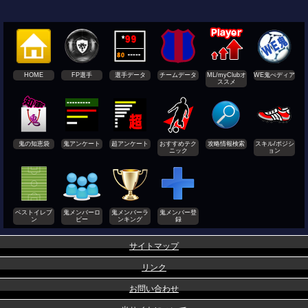
HOME
FP選手
選手データ
チームデータ
ML/myClubオ
WE鬼ぺディア
ススメ
鬼の知恵袋
鬼アンケート
超アンケート
おすすめテク
攻略情報検索
スキル/ポジシ
ニック
ョン
ベストイレブ
鬼メンバーロ
鬼メンバーラ
鬼メンバー登
ン
ビー
ンキング
録
サイトマップ
リンク
お問い合わせ