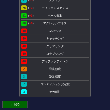
91
(
+3
)
スタミナ
76
(
+3
)
ディフェンスセンス
81
(
+3
)
ボール奪取
88
(
+6
)
アグレッシブネス
40
GKセンス
40
キャッチング
40
クリアリング
40
コラプシング
40
ディフレクティング
2
逆足頻度
3
逆足精度
7
コンディション安定度
3
ケガ耐性
← 戻る