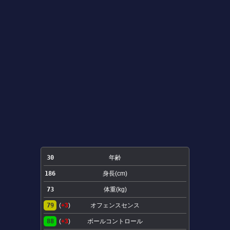
30
年齢
186
身長(cm)
73
体重(kg)
79
(
+3
)
オフェンスセンス
88
(
+3
)
ボールコントロール