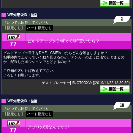
WE知恵袋ID：
643
2
「いつでも回答してください」
【指定なし】
ハード指定なし
ビルドアップをDMFかCMF置いたら？
77
★
ビルドアップの選手をDMF、CMF置いたらどんな動きしますか？
相手陣内で上がっていく動き見せるのか、アンカーのように底でとどまるの
か、配置したポジションでとどまるのか？
ご存知の方いれば教えて下さい。
よろしくお願いします。
ゲストプレーヤー[ t5zOT0OXVr ](2019/11/22 18:39:30)
WE知恵袋ID：
648
10
「いつでも回答してください」
【指定なし】
ハード指定なし
アプリの話なんですが
77
★