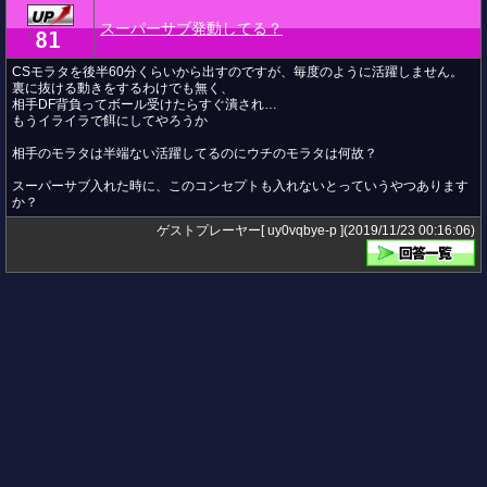
スーパーサブ発動してる？
81
★
CSモラタを後半60分くらいから出すのですが、毎度のように活躍しません。
裏に抜ける動きをするわけでも無く、
相手DF背負ってボール受けたらすぐ潰され…
もうイライラで餌にしてやろうか
相手のモラタは半端ない活躍してるのにウチのモラタは何故？
スーパーサブ入れた時に、このコンセプトも入れないとっていうやつあります
か？
ゲストプレーヤー[ uy0vqbye-p ](2019/11/23 00:16:06)