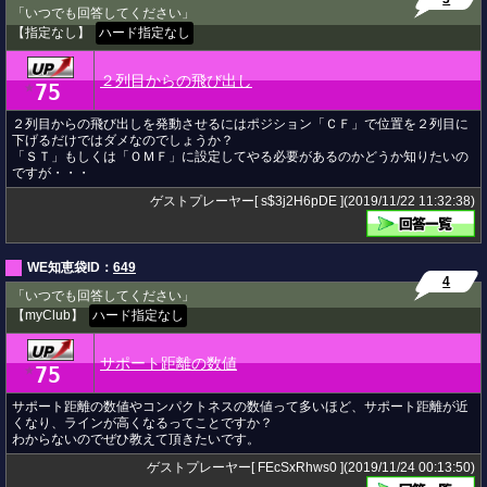
「いつでも回答してください」
【指定なし】
ハード指定なし
２列目からの飛び出し
75
★
２列目からの飛び出しを発動させるにはポジション「ＣＦ」で位置を２列目に
下げるだけではダメなのでしょうか？
「ＳＴ」もしくは「ＯＭＦ」に設定してやる必要があるのかどうか知りたいの
ですが・・・
ゲストプレーヤー[ s$3j2H6pDE ](2019/11/22 11:32:38)
WE知恵袋ID：
649
4
「いつでも回答してください」
【myClub】
ハード指定なし
サポート距離の数値
75
★
サポート距離の数値やコンパクトネスの数値って多いほど、サポート距離が近
くなり、ラインが高くなるってことですか？
わからないのでぜひ教えて頂きたいです。
ゲストプレーヤー[ FEcSxRhws0 ](2019/11/24 00:13:50)