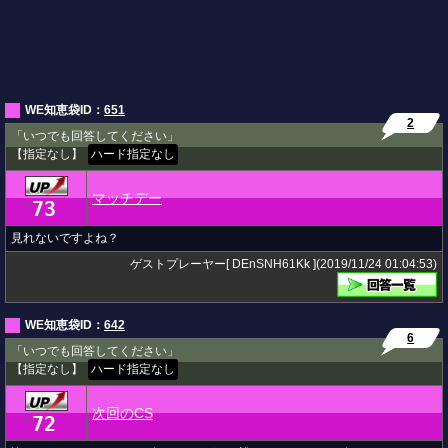
WE知恵袋ID：
651
2
「いつでも回答してください」
【指定なし】
ハード指定なし
マッチデー
73
★
見れないですよね？
ゲストプレーヤー[ DEnSNH61Kk ](2019/11/24 01:04:53)
WE知恵袋ID：
642
6
「いつでも回答してください」
【指定なし】
ハード指定なし
次回のCS
72
★