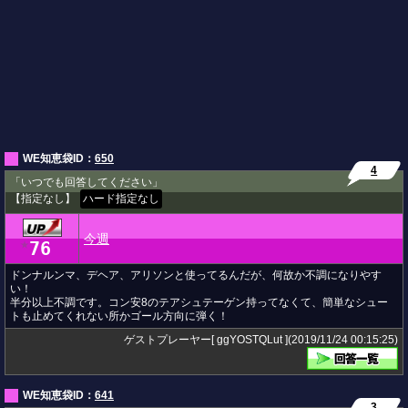
WE知恵袋ID：
650
4
「いつでも回答してください」
【指定なし】
ハード指定なし
今週
76
★
ドンナルンマ、デヘア、アリソンと使ってるんだが、何故か不調になりやす
い！
半分以上不調です。コン安8のテアシュテーゲン持ってなくて、簡単なシュー
トも止めてくれない所かゴール方向に弾く！
ゲストプレーヤー[ ggYOSTQLut ](2019/11/24 00:15:25)
WE知恵袋ID：
641
3