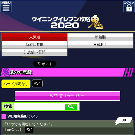
人気順
新着順
新着回答順
HELP！
知恵袋へ質問
鬼の知恵袋
PS4
ハード指定なし
WE知恵袋カテゴリー
検索
WE知恵袋ID：
645
30
「いつでも回答してください」
【myClub】
PS4