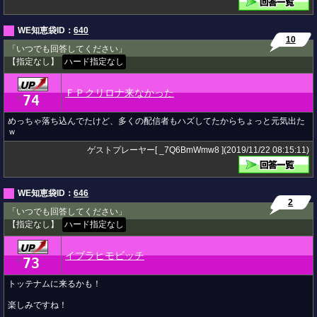
WE知恵袋ID：
640
10
「いつでも回答してください」
【指定なし】
ハード指定なし
ＦＰクリロナ来なかった
74
★
めっちゃ落ち込んでたけど、多くの配信者もハズしてたからちょっと元気出た
ｗ
ゲストプレーヤー[ _7Q6BmWmw8 ](2019/11/22 08:15:11)
WE知恵袋ID：
646
2
「いつでも回答してください」
【指定なし】
ハード指定なし
イブラヒモビッチ
73
★
トッテナムに来るかも！
楽しみですね！