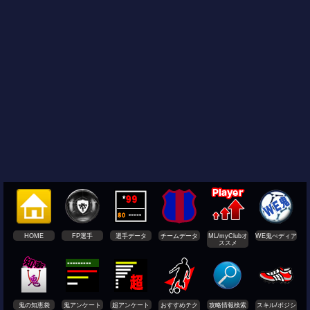
HOME
FP選手
選手データ
チームデータ
ML/myClubオ
WE鬼ぺディア
ススメ
鬼の知恵袋
鬼アンケート
超アンケート
おすすめテク
攻略情報検索
スキル/ポジシ