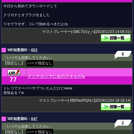
今日から初めてダウンロードして
クリロナとオブラク出ました
リセマラせず、コレで始めるべきだよね
ゲストプレーヤー[ GBC7lz1y_r ](2019/11/23 14:09:31)
WE知恵袋ID：
653
8
「いつでも回答してください」
【指定なし】
ハード指定なし
ドンナルンマにあのスキルがw
77
★
トレコでスーパーサブついたんだけどwww
意味ある？w
ゲストプレーヤー[ XfDPwzPQAU ](2019/11/24 18:18:14)
WE知恵袋ID：
647
2
「いつでも回答してください」
【指定なし】
ハード指定なし