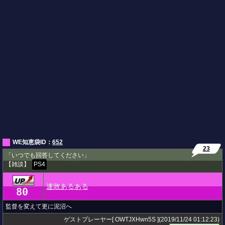
WE知恵袋ID：
652
23
「いつでも回答してください」
【雑談】
PS4
連敗あるある
80
★
監督を変えて更に泥沼へ
ゲストプレーヤー[ OWTJXHwn5S ](2019/11/24 01:12:23)