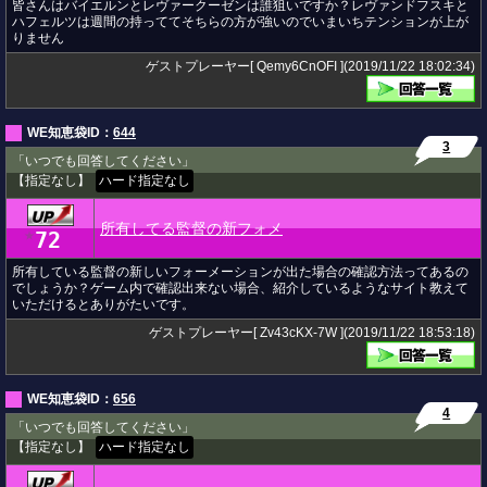
皆さんはバイエルンとレヴァークーゼンは誰狙いですか？レヴァンドフスキと
ハフェルツは週間の持っててそちらの方が強いのでいまいちテンションが上が
りません
ゲストプレーヤー[ Qemy6CnOFI ](2019/11/22 18:02:34)
WE知恵袋ID：
644
3
「いつでも回答してください」
【指定なし】
ハード指定なし
所有してる監督の新フォメ
72
★
所有している監督の新しいフォーメーションが出た場合の確認方法ってあるの
でしょうか？ゲーム内で確認出来ない場合、紹介しているようなサイト教えて
いただけるとありがたいです。
ゲストプレーヤー[ Zv43cKX-7W ](2019/11/22 18:53:18)
WE知恵袋ID：
656
4
「いつでも回答してください」
【指定なし】
ハード指定なし