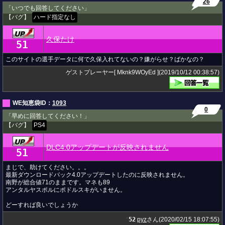
26
「いつでも回答してください」
【バグ】
ハード指定なし
久保たけ
51
★
このサイトの選手データに何で久保入れてないの？嫌がらせ？ばかなの？
ゲストプレーヤー[ Mknk9WOyEd ](2019/10/12 00:38:57)
WE知恵袋ID：
1093
0
「早めに回答してください！」
【バグ】
PS4
DLC4.0アップデートが反映されません
51
★
まじで、助けてください。。。
最新ダウンロードパック4.0アップデートしたのに反映されません。
南野が総合値71のままです。マネも89
アンタルヤスポルにポドルスキがいません。
どーすれば良いでしょうか
52
pyz
さん(2020/02/15 18:07:55)
★