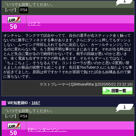
1
「いつでも回答してください」
【バグ】
PS4
バグ？
50
★
オンチャレ、ランクマで試合やってて、自分の選手が右スティック全く触って
ないのに勝手にフィネスする事があります。さらにダッシュ押してもダッシュ
しない、ムービング何回も入れてるのに反応しない、カーソルチェンジしてい
るのに変わらない等、もう意味不明な事がたまにあります。それが出る時はほ
とんど失点に繋がるので納得行かないです。相手の回線が悪いのかと思いき
や、全く電波も出ずサクサクの時もあります。そもそもずーっとではなく、
「ちょこちょこ」そうなるんです。コントローラが悪いのかと思い2度買い替
えましたが新品の状態でも起こります。先日某YouTuberさんにも似たような事
が起きてました。原因は何ですか？それが原因で負けた試合も結構あるので腑
に落ちないです。
ゲストプレーヤー[ Q3HhvesRKw ](2020/05/22 23:32:16)
WE知恵袋ID：
1667
1
「いつでも回答してください」
【バグ】
PS4
FPヘンダーソン…。
50
★