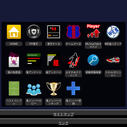
HOME
FP選手
選手データ
チームデータ
ML/myClubオ
WE鬼ぺディア
ススメ
鬼の知恵袋
鬼アンケート
超アンケート
おすすめテク
攻略情報検索
スキル/ポジシ
ニック
ョン
ベストイレブ
鬼メンバーロ
鬼メンバーラ
鬼メンバー登
ン
ビー
ンキング
録
サイトマップ
リンク