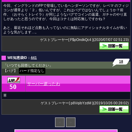
今回、イングランドのFPで登場しているヘンダーソンですが、レベマ のフィジ
コンが通常より「２」低いんですが、これはバグではないんでしょうか？前
作、（おそらくトレイラ）が同じようなバグでコインの返還、ガチャのやり直
しがあったと思うのですが、今回はコナミは対応無しですかね？
あと、最近それほど点数も入ってないのに無駄にアディショナルタイムが長い
ような気がします…。
ゲストプレーヤー[ F$pOndkQc4 ](2020/07/07 02:51:23)
WE知恵袋ID：
441
18
「いつでも回答してください」
【バグ】
ハード指定なし
サーバー逝ったわ
50
★
草
ゲストプレーヤー[ p8VqibYzdM ](2019/10/26 00:28:02)
＜
＞