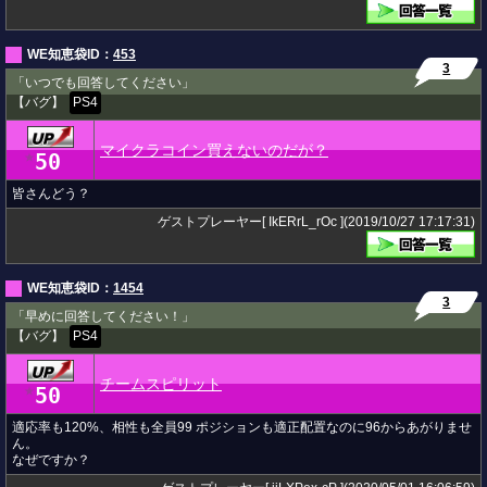
WE知恵袋ID：
453
3
「いつでも回答してください」
【バグ】
PS4
マイクラコイン買えないのだが？
50
★
皆さんどう？
ゲストプレーヤー[ IkERrL_rOc ](2019/10/27 17:17:31)
WE知恵袋ID：
1454
3
「早めに回答してください！」
【バグ】
PS4
チームスピリット
50
★
適応率も120%、相性も全員99 ポジションも適正配置なのに96からあがりませ
ん。
なぜですか？