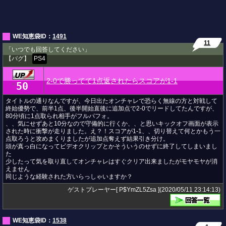
WE知恵袋ID：
1491
11
「いつでも回答してください」
【バグ】
PS4
2-0で勝ってて1点返されたらスコアが1-1
50
★
タイトルの通りなんですが、今日出たオンチャレで恐らく無線の方と対戦して
終始優勢で、前半1点、後半開始直後に追加点で2-0でリードしてたんですが、
80分頃に1点取られ相手がフルパフォ。
、、気にせずあと10分なので守備的に行くか、、と思いキックオフ画面が表示
された時に衝撃が走りました。え？！スコアが1-1、、切り替えて何とかもう一
点取ろうと攻めまくりましたが追加点奪えず結果引き分け。
頭が真っ白になってビデオクリップとかそういうのせずに終了してしまいまし
た
少したって気を取り直してオンチャレはすぐクリア出来ましたがモヤモヤが消
えません
同じような経験された方いらっしゃいますか？
ゲストプレーヤー[ P$YmZL5Zsa ](2020/05/11 23:14:13)
WE知恵袋ID：
1538