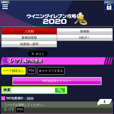
人気順
新着順
新着回答順
HELP！
知恵袋へ質問
【バグ】鬼の知恵袋
PS4
ハード指定なし
全カテゴリを見る
WE知恵袋カテゴリー
検索
WE知恵袋ID：
1844
4
「いつでも回答してください」
【バグ】
PS4