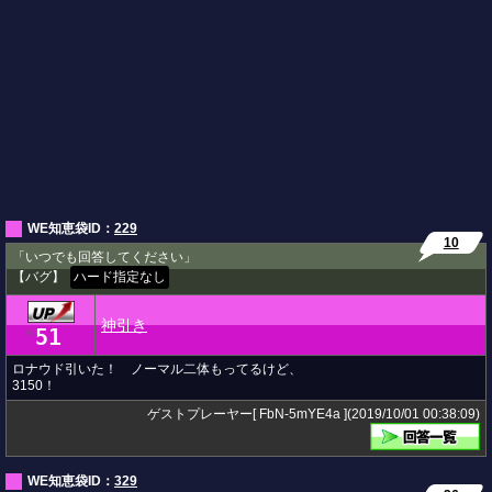
WE知恵袋ID：
229
10
「いつでも回答してください」
【バグ】
ハード指定なし
神引き
51
★
ロナウド引いた！ ノーマル二体もってるけど、
3150！
ゲストプレーヤー[ FbN-5mYE4a ](2019/10/01 00:38:09)
WE知恵袋ID：
329