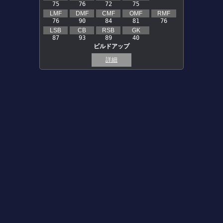
75
76
72
75
LMF
DMF
CMF
OMF
RMF
76
90
84
81
76
LSB
CB
RSB
GK
87
93
89
40
ビルドアップ
詳細