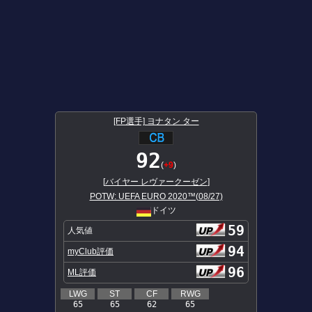
[FP選手] ヨナタン ター
92
(
+9
)
[
バイヤー レヴァークーゼン
]
POTW: UEFA EURO 2020™(08/27)
ドイツ
59
人気値
94
myClub評価
96
ML評価
LWG
ST
CF
RWG
65
65
62
65