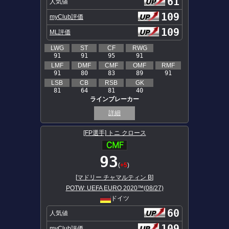
61
人気値
109
myClub評価
109
ML評価
LWG
ST
CF
RWG
91
91
95
91
LMF
DMF
CMF
OMF
RMF
91
80
83
89
91
LSB
CB
RSB
GK
81
64
81
40
ラインブレーカー
詳細
[FP選手] トニ クロース
93
(
+5
)
[
マドリー チャマルティン B
]
POTW: UEFA EURO 2020™(08/27)
ドイツ
60
人気値
109
myClub評価