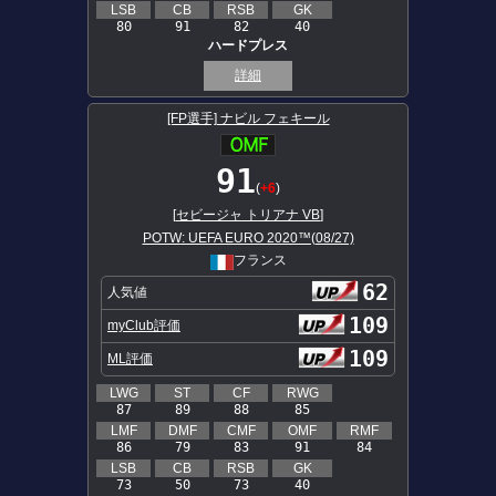
LSB
CB
RSB
GK
80
91
82
40
ハードプレス
詳細
[FP選手] ナビル フェキール
91
(
+6
)
[
セビージャ トリアナ VB
]
POTW: UEFA EURO 2020™(08/27)
フランス
62
人気値
109
myClub評価
109
ML評価
LWG
ST
CF
RWG
87
89
88
85
LMF
DMF
CMF
OMF
RMF
86
79
83
91
84
LSB
CB
RSB
GK
73
50
73
40