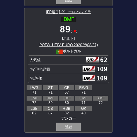
詳細
[FP選手] ダニーロ ペレイラ
89
(
+8
)
[
ポルト
]
POTW: UEFA EURO 2020™(08/27)
ポルトガル
62
人気値
109
myClub評価
109
ML評価
LWG
ST
CF
RWG
71
71
67
71
LMF
DMF
CMF
OMF
RMF
72
89
80
71
72
LSB
CB
RSB
GK
82
87
82
40
アンカー
詳細