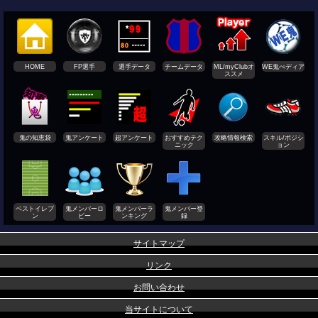
HOME
FP選手
選手データ
チームデータ
ML/myClubオ
WE鬼ぺディア
ススメ
鬼の知恵袋
鬼アンケート
超アンケート
おすすめテク
攻略情報検索
スキル/ポジシ
ニック
ョン
ベストイレブ
鬼メンバーロ
鬼メンバーラ
鬼メンバー登
ン
ビー
ンキング
録
サイトマップ
リンク
お問い合わせ
当サイトについて