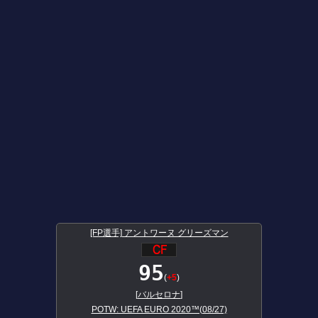
[FP選手] アントワーヌ グリーズマン
95
(
+5
)
[
バルセロナ
]
POTW: UEFA EURO 2020™(08/27)