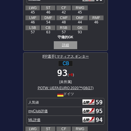
LWG
ST
CF
RWG
45
46
42
45
LMF
DMF
CMF
OMF
RMF
46
54
48
44
46
LSB
CB
RSB
GK
57
63
57
93
守備的GK
詳細
[FP選手] マティアス ギンター
93
(
+9
)
[未所属]
POTW: UEFA EURO 2020™(08/27)
ドイツ
59
人気値
95
myClub評価
94
ML評価
LWG
ST
CF
RWG