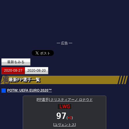
━ 広告 ━
最新をみる
2020-08-27
2020-08-20
最新FP選手一覧
POTW: UEFA EURO 2020™
[FP選手] クリスティアーノ ロナウド
97
(
+3
)
[
ユヴェントス
]