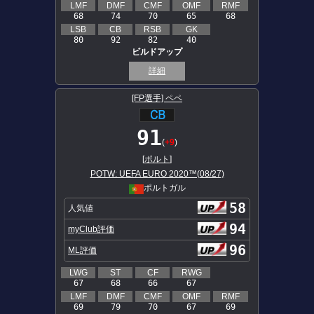
LMF
DMF
CMF
OMF
RMF
68
74
70
65
68
LSB
CB
RSB
GK
80
92
82
40
ビルドアップ
詳細
[FP選手] ペペ
91
(
+9
)
[
ポルト
]
POTW: UEFA EURO 2020™(08/27)
ポルトガル
58
人気値
94
myClub評価
96
ML評価
LWG
ST
CF
RWG
67
68
66
67
LMF
DMF
CMF
OMF
RMF
69
79
70
67
69