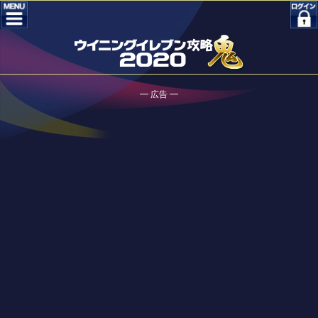
━ 広告 ━