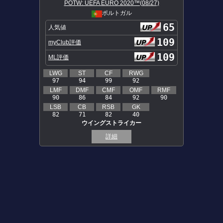
POTW: UEFA EURO 2020™(08/27)
ポルトガル
65
人気値
109
myClub評価
109
ML評価
LWG
ST
CF
RWG
97
94
99
92
LMF
DMF
CMF
OMF
RMF
90
86
84
92
90
LSB
CB
RSB
GK
82
71
82
40
ウイングストライカー
詳細