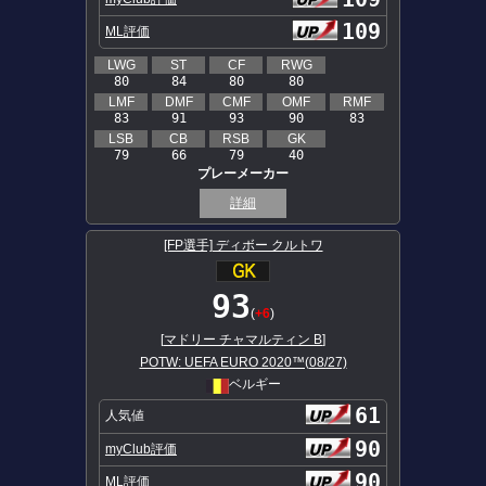
109
ML評価
LWG
ST
CF
RWG
80
84
80
80
LMF
DMF
CMF
OMF
RMF
83
91
93
90
83
LSB
CB
RSB
GK
79
66
79
40
プレーメーカー
詳細
[FP選手] ディボー クルトワ
93
(
+6
)
[
マドリー チャマルティン B
]
POTW: UEFA EURO 2020™(08/27)
ベルギー
61
人気値
90
myClub評価
90
ML評価