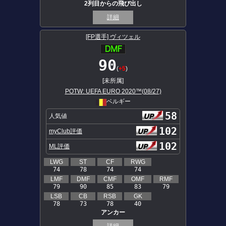
2列目からの飛び出し
詳細
[FP選手] ヴィツェル
90
(
+5
)
[未所属]
POTW: UEFA EURO 2020™(08/27)
ベルギー
58
人気値
102
myClub評価
102
ML評価
LWG
ST
CF
RWG
74
78
74
74
LMF
DMF
CMF
OMF
RMF
79
90
85
83
79
LSB
CB
RSB
GK
78
73
78
40
アンカー