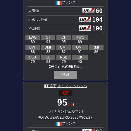
フランス
60
人気値
104
myClub評価
100
ML評価
LWG
ST
CF
RWG
89
91
95
89
LMF
DMF
CMF
OMF
RMF
88
83
82
91
86
LSB
CB
RSB
GK
79
63
79
40
2列目からの飛び出し
詳細
[FP選手] キリアン ムバッペ
95
(
+5
)
[
パリ サンジェルマン
]
POTW: UEFA EURO 2020™(08/27)
フランス