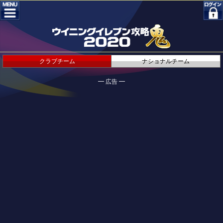
クラブチーム
ナショナルチーム
━ 広告 ━