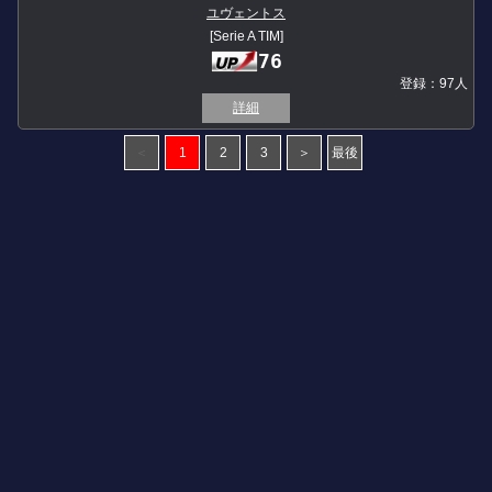
ユヴェントス
[Serie A TIM]
76
登録：97人
詳細
＜
1
2
3
＞
最後