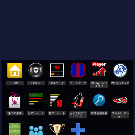
HOME
FP選手
選手データ
チームデータ
ML/myClubオ
WE鬼ぺディア
ススメ
鬼の知恵袋
鬼アンケート
超アンケート
おすすめテク
攻略情報検索
スキル/ポジシ
ニック
ョン