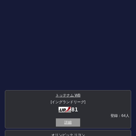
トッテナム WB
[イングランドリーグ]
81
登録：64人
詳細
オリンピック リヨン