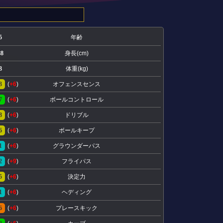
5
年齢
88
身長(cm)
3
体重(kg)
3
(
+6
)
オフェンスセンス
7
(
+6
)
ボールコントロール
8
(
+6
)
ドリブル
6
(
+6
)
ボールキープ
1
(
+6
)
グラウンダーパス
2
(
+9
)
フライパス
5
(
+6
)
決定力
1
(
+6
)
ヘディング
6
(
+6
)
プレースキック