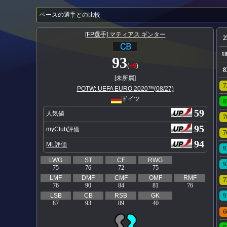
ベースの選手との比較
[FP選手] マティアス ギンター
2
1
93
(
+9
)
8
[未所属]
7
POTW: UEFA EURO 2020™(08/27)
ドイツ
8
59
人気値
7
95
myClub評価
7
94
ML評価
9
LWG
ST
CF
RWG
9
75
76
72
75
LMF
DMF
CMF
OMF
RMF
7
76
90
84
81
76
LSB
CB
RSB
GK
9
87
93
89
40
6