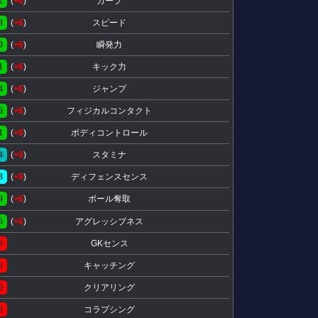
2
(
+6
)
カーブ
3
(
+6
)
スピード
0
(
+6
)
瞬発力
1
(
+6
)
キック力
4
(
+6
)
ジャンプ
6
(
+6
)
フィジカルコンタクト
1
(
+6
)
ボディコントロール
4
(
+9
)
スタミナ
8
(
+9
)
ディフェンスセンス
9
(
+6
)
ボール奪取
5
(
+6
)
アグレッシブネス
0
GKセンス
0
キャッチング
0
クリアリング
0
コラプシング