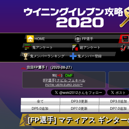
HOME
FP選手
鬼アンケート
超アンケート
鬼メンバーランキング
鬼メンバー登録
注目FP選手！（
2020-08-27
）
89
(
+8
)
キール
[FP選手] ダニーロ ペレイラ
20™
POTW: UEFA EURO 2020™
全て
DP3.0更新
DP3.0追加
DP5.0追加
DP7.0更新
DP7.0追加
[FP選手] マティアス ギンタ