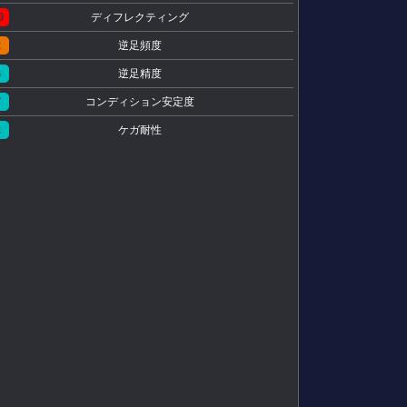
0
ディフレクティング
2
逆足頻度
3
逆足精度
7
コンディション安定度
2
ケガ耐性