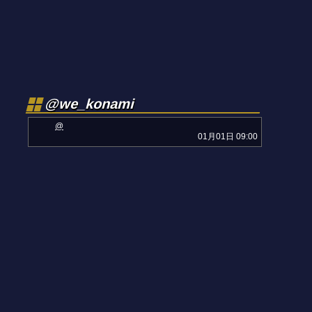
@we_konami
@
01月01日 09:00