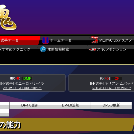
選手データ
チームデータ
ML/myClubオススメ
おすすめテクニック
攻略情報検索
スキル/ポジション
95
(
+5
)
93
(
+5
)
[FP選手] キリアン ムバッペ
[FP選手] トニ クロ
POTW: UEFA EURO 2020™
POTW: UEFA EURO 2
DP4.0更新
DP4.0追加
DP5.0更新
ーの能力