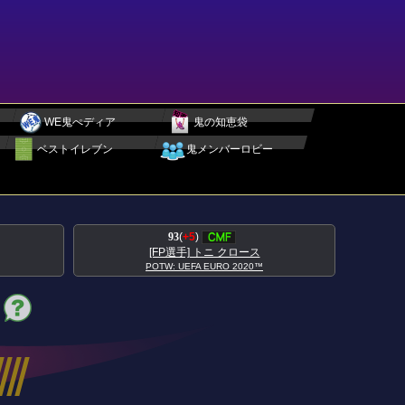
WE鬼ぺディア
鬼の知恵袋
ベストイレブン
鬼メンバーロビー
95
(
+5
)
ース
[FP選手] アントワーヌ グリーズマン
020™
POTW: UEFA EURO 2020™