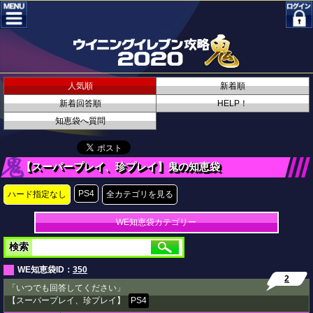
人気順
新着順
新着回答順
HELP！
知恵袋へ質問
【スーパープレイ、珍プレイ】鬼の知恵袋
PS4
ハード指定なし
全カテゴリを見る
WE知恵袋カテゴリー
検索
WE知恵袋ID：
350
2
「いつでも回答してください」
【スーパープレイ、珍プレイ】
PS4