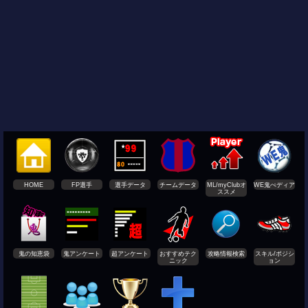
HOME
FP選手
選手データ
チームデータ
ML/myClubオ
WE鬼ぺディア
ススメ
鬼の知恵袋
鬼アンケート
超アンケート
おすすめテク
攻略情報検索
スキル/ポジシ
ニック
ョン