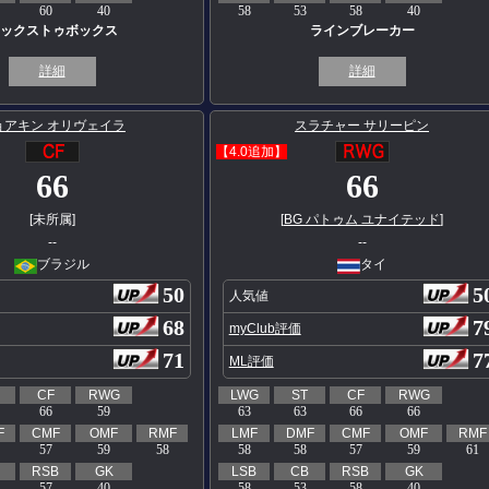
60
40
58
53
58
40
ックストゥボックス
ラインブレーカー
詳細
詳細
ョアキン オリヴェイラ
スラチャー サリーピン
【4.0追加】
66
66
[未所属]
[
BG パトゥム ユナイテッド
]
--
--
ブラジル
タイ
50
5
人気値
68
7
myClub評価
71
7
ML評価
CF
RWG
LWG
ST
CF
RWG
66
59
63
63
66
66
F
CMF
OMF
RMF
LMF
DMF
CMF
OMF
RMF
57
59
58
58
58
57
59
61
RSB
GK
LSB
CB
RSB
GK
57
40
58
53
58
40