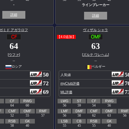
-
ラインブレーカー
詳細
詳細
ガミド アガラロフ
ヴィザル シャラ
【4.0追加】
64
63
[
ウファ
]
[
ズルテ ワレヘム
]
--
--
ロシア
ベルギー
50
5
人気値
72
7
myClub評価
69
7
ML評価
CF
RWG
LWG
ST
CF
RWG
64
60
56
59
54
56
F
CMF
OMF
RMF
LMF
DMF
CMF
OMF
RMF
52
55
57
56
58
62
63
56
RSB
GK
LSB
CB
RSB
GK
58
40
55
45
55
40