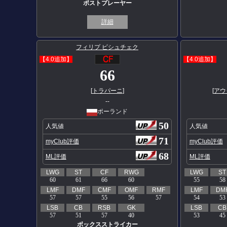
ポストプレーヤー
詳細
フィリプ ピシュチェク
【4.0追加】
【4.0追加】
66
[
トラパーニ
]
[
アウ
--
ポーランド
50
人気値
人気値
71
myClub評価
myClub評価
68
ML評価
ML評価
LWG
ST
CF
RWG
LWG
ST
60
61
66
60
55
58
LMF
DMF
CMF
OMF
RMF
LMF
DM
57
57
55
56
57
54
53
LSB
CB
RSB
GK
LSB
CB
57
51
57
40
53
45
ボックスストライカー