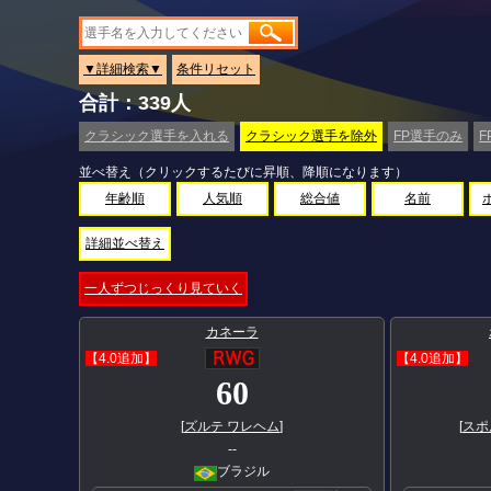
▼詳細検索▼
条件リセット
合計：339人
クラシック選手を入れる
クラシック選手を除外
FP選手のみ
F
並べ替え（クリックするたびに昇順、降順になります）
年齢順
人気順
総合値
名前
詳細並べ替え
一人ずつじっくり見ていく
カネーラ
【4.0追加】
【4.0追加】
60
[
ズルテ ワレヘム
]
[
スポ
--
ブラジル