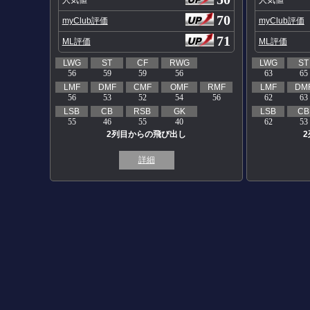
70
myClub評価
myClub評価
71
ML評価
ML評価
LWG
ST
CF
RWG
LWG
ST
56
59
59
56
63
65
LMF
DMF
CMF
OMF
RMF
LMF
DM
56
53
52
54
56
62
63
LSB
CB
RSB
GK
LSB
CB
55
46
55
40
62
53
2列目からの飛び出し
詳細