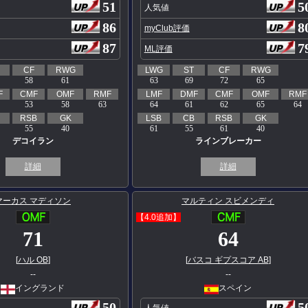
51
5
人気値
86
8
myClub評価
87
7
ML評価
CF
RWG
LWG
ST
CF
RWG
58
61
63
69
72
65
F
CMF
OMF
RMF
LMF
DMF
CMF
OMF
RMF
53
58
63
64
61
62
65
64
RSB
GK
LSB
CB
RSB
GK
55
40
61
55
61
40
デコイラン
ラインブレーカー
詳細
詳細
マーカス マディソン
マルティン スビメンディ
【4.0追加】
71
64
[
ハル OB
]
[
バスコ ギプスコア AB
]
--
--
イングランド
スペイン
50
5
人気値