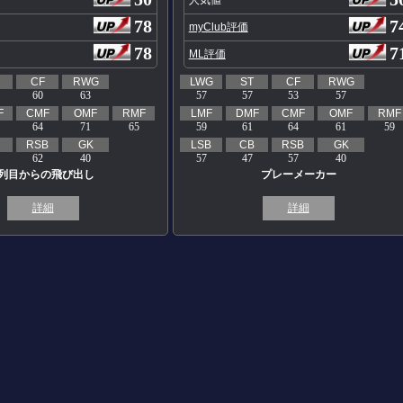
78
7
myClub評価
78
7
ML評価
CF
RWG
LWG
ST
CF
RWG
60
63
57
57
53
57
F
CMF
OMF
RMF
LMF
DMF
CMF
OMF
RMF
64
71
65
59
61
64
61
59
RSB
GK
LSB
CB
RSB
GK
62
40
57
47
57
40
2列目からの飛び出し
プレーメーカー
詳細
詳細