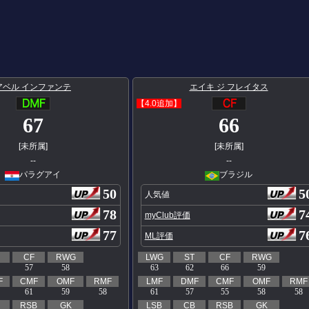
アベル インファンテ
エイキ ジ フレイタス
【4.0追加】
67
66
[未所属]
[未所属]
--
--
パラグアイ
ブラジル
50
5
人気値
78
7
myClub評価
77
7
ML評価
CF
RWG
LWG
ST
CF
RWG
57
58
63
62
66
59
F
CMF
OMF
RMF
LMF
DMF
CMF
OMF
RMF
61
59
58
61
57
55
58
58
RSB
GK
LSB
CB
RSB
GK