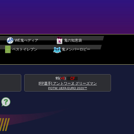
WE鬼ぺディア
鬼の知恵袋
ベストイレブン
鬼メンバーロビー
95
(
+5
)
[FP選手] アントワーヌ グリーズマン
POTW: UEFA EURO 2020™