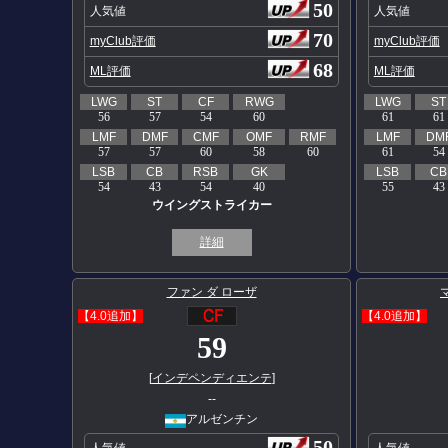
50
人気値
人気値
70
myClub評価
myClub評価
68
ML評価
ML評価
LWG
ST
CF
RWG
LWG
ST
56
57
54
60
61
61
LMF
DMF
CMF
OMF
RMF
LMF
DM
57
57
60
58
60
61
54
LSB
CB
RSB
GK
LSB
CB
54
43
54
40
55
43
ウイングストライカー
詳細
ファン ダ ローザ
【4.0追加】
【4.0追加】
59
[
インデペンディエンテ
]
--
アルゼンチン
50
人気値
人気値