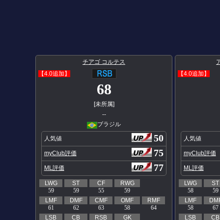
チアゴ コルテス
【4.0追加】
【4.0追加】
68
[未所属]
--
ブラジル
50
人気値
人気値
75
myClub評価
myClub評価
77
ML評価
ML評価
LWG
ST
CF
RWG
LWG
ST
59
59
55
59
58
59
LMF
DMF
CMF
OMF
RMF
LMF
DM
61
62
63
58
64
58
67
LSB
CB
RSB
GK
LSB
CB