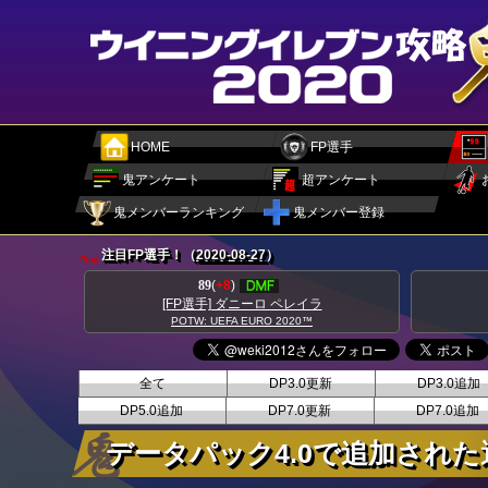
HOME
FP選手
鬼アンケート
超アンケート
鬼メンバーランキング
鬼メンバー登録
注目FP選手！（
2020-08-27
）
89
(
+8
)
[FP選手] ダニーロ ペレイラ
POTW: UEFA EURO 2020™
全て
DP3.0更新
DP3.0追加
DP5.0追加
DP7.0更新
DP7.0追加
データパック4.0で追加された