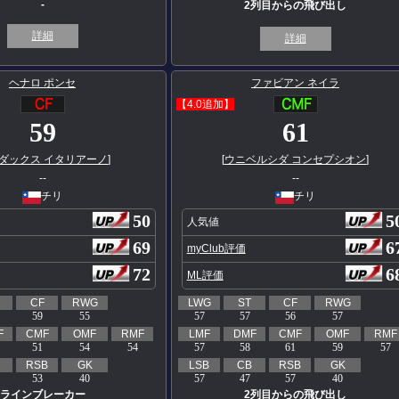
-
2列目からの飛び出し
詳細
詳細
ヘナロ ポンセ
ファビアン ネイラ
【4.0追加】
59
61
ダックス イタリアーノ
]
[
ウニベルシダ コンセプシオン
]
--
--
チリ
チリ
50
5
人気値
69
6
myClub評価
72
6
ML評価
CF
RWG
LWG
ST
CF
RWG
59
55
57
57
56
57
F
CMF
OMF
RMF
LMF
DMF
CMF
OMF
RMF
51
54
54
57
58
61
59
57
RSB
GK
LSB
CB
RSB
GK
53
40
57
47
57
40
ラインブレーカー
2列目からの飛び出し