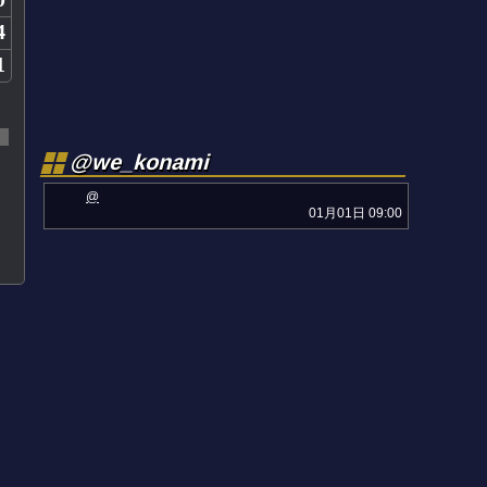
4
1
@we_konami
@
01月01日 09:00