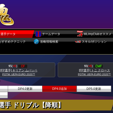
選手データ
チームデータ
ML/myClubオススメ
おすすめテクニック
攻略情報検索
スキル/ポジション
95
(
+5
)
93
(
+5
)
[FP選手] キリアン ムバッペ
[FP選手] トニ クロース
POTW: UEFA EURO 2020™
POTW: UEFA EURO 2020™
DP4.0更新
DP4.0追加
DP5.0更新
選手 ドリブル【降順】