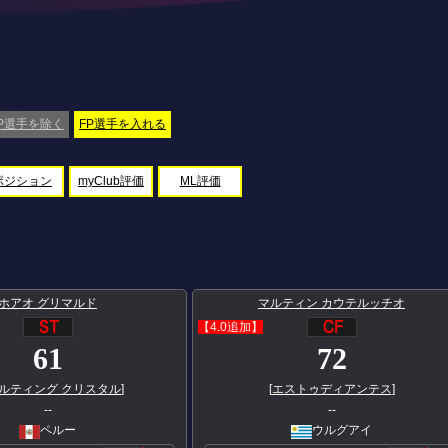
P選手を除く
FP選手を入れる
ポジション
myClub評価
ML評価
ホアオ グリマルド
マルティン カウテルッチオ
【4.0追加】
61
72
ルティング クリスタル
]
[
エストゥディアンテス
]
--
--
ペルー
ウルグアイ