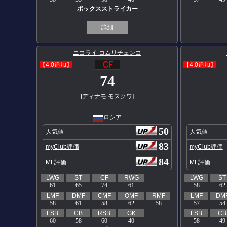
ボックスストライカー
詳細
ニコライ コムリチェンコ
【4.0追加】
【4.0追加】
74
[
ディナモ モスクワ
]
--
ロシア
50
人気値
人気値
83
myClub評価
myClub評価
84
ML評価
ML評価
LWG
ST
CF
RWG
LWG
ST
61
65
74
61
58
62
LMF
DMF
CMF
OMF
RMF
LMF
DM
58
61
58
62
58
57
54
LSB
CB
RSB
GK
LSB
CB
60
58
60
40
58
49