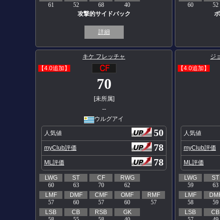
61
52
68
40
60
52
攻撃的サイドバック
ボ
詳細
キケ フレッチャ
ジ
【4.0追加】
【4.0追加】
70
[未所属]
--
ウルグアイ
50
人気値
人気値
78
myClub評価
myClub評価
78
ML評価
ML評価
LWG
ST
CF
RWG
LWG
ST
60
63
70
62
59
63
LMF
DMF
CMF
OMF
RMF
LMF
DM
57
60
57
60
57
58
59
LSB
CB
RSB
GK
LSB
CB
58
55
58
40
57
49