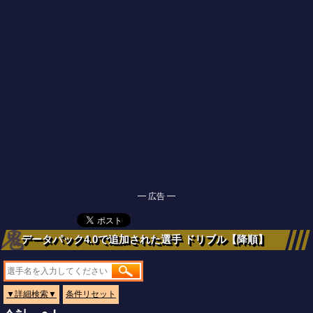
━ 広告 ━
データパック4.0で追加された選手 ドリブル【降順】
▼詳細検索▼
条件リセット