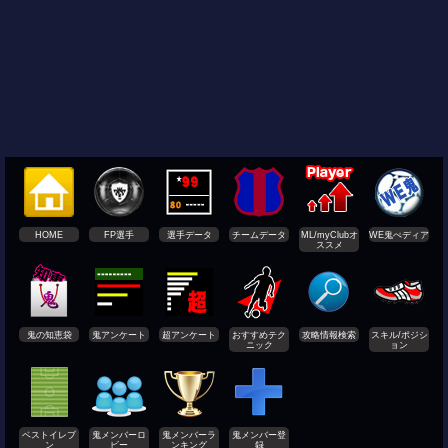
HOME
FP選手
選手データ
チームデータ
ML/myClubオ
WE鬼ぺディア
ススメ
鬼の知恵袋
鬼アンケート
超アンケート
おすすめテク
攻略情報検索
スキル/ポジシ
ニック
ョン
ベストイレブ
鬼メンバーロ
鬼メンバーラ
鬼メンバー登
ン
ビー
ンキング
録