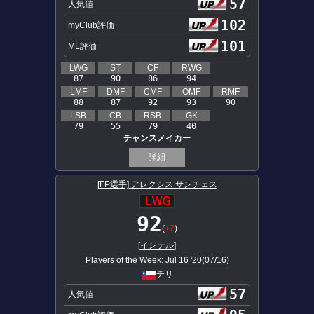
57
人気値
102
myClub評価
101
ML評価
LWG
ST
CF
RWG
87
90
86
94
LMF
DMF
CMF
OMF
RMF
88
87
92
93
90
LSB
CB
RSB
GK
79
55
79
40
チャンスメイカー
詳細
[FP選手] アレクシス サンチェス
92
(
+7
)
[
インテル
]
Players of the Week: Jul 16 '20(07/16)
チリ
57
人気値