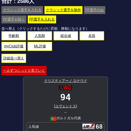
合計：2586人
クラシック選手を入れる
クラシック選手を除外
FP選手のみ
FP選手を除く
FP選手を入れる
並べ替え（クリックするたびに昇順、降順になります）
年齢順
人気順
総合値
名前
myClub評価
ML評価
詳細並べ替え
一人ずつじっくり見ていく
クリスティアーノ ロナウド
94
[
ユヴェントス
]
--
ポルトガル代表
68
人気値