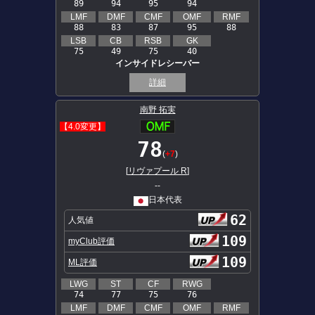
89
94
95
94
LMF
DMF
CMF
OMF
RMF
88
83
87
95
88
LSB
CB
RSB
GK
75
49
75
40
インサイドレシーバー
詳細
南野 拓実
【4.0変更】
78
(
+7
)
[
リヴァプール R
]
--
日本代表
62
人気値
109
myClub評価
109
ML評価
LWG
ST
CF
RWG
74
77
75
76
LMF
DMF
CMF
OMF
RMF