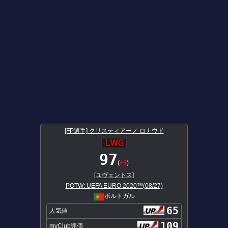
[FP選手] クリスティアーノ ロナウド
97
(
+3
)
[
ユヴェントス
]
POTW: UEFA EURO 2020™(08/27)
ポルトガル
65
人気値
109
myClub評価