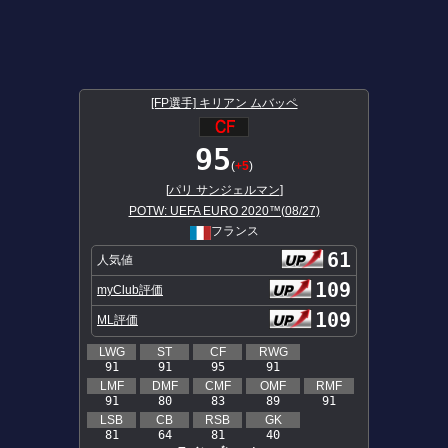
[FP選手] キリアン ムバッペ
95
(
+5
)
[
パリ サンジェルマン
]
POTW: UEFA EURO 2020™(08/27)
フランス
61
人気値
109
myClub評価
109
ML評価
LWG
ST
CF
RWG
91
91
95
91
LMF
DMF
CMF
OMF
RMF
91
80
83
89
91
LSB
CB
RSB
GK
81
64
81
40