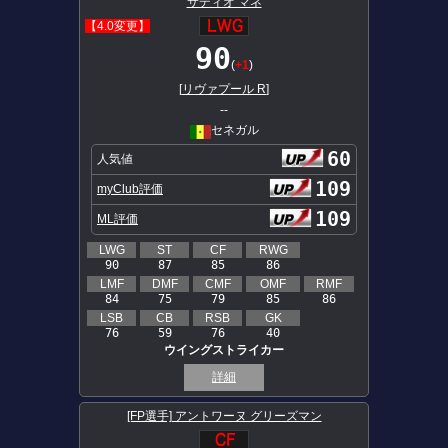
サディオ マネ
【4.0変更】
90
(
+1
)
[
リヴァプール R
]
--
セネガル
60
人気値
109
myClub評価
109
ML評価
LWG
ST
CF
RWG
90
87
85
86
LMF
DMF
CMF
OMF
RMF
84
75
79
85
86
LSB
CB
RSB
GK
76
59
76
40
ウイングストライカー
詳細
[FP選手] アントワーヌ グリーズマン