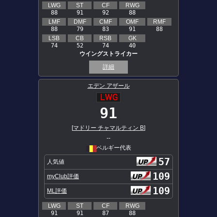
LWG
ST
CF
RWG
88
91
92
88
LMF
DMF
CMF
OMF
RMF
88
79
83
91
88
LSB
CB
RSB
GK
74
52
74
40
ウイングストライカー
詳細
エデン アザール
91
[
マドリー チャマルティン B
]
--
ベルギー代表
57
人気値
109
myClub評価
109
ML評価
LWG
ST
CF
RWG
91
91
87
88