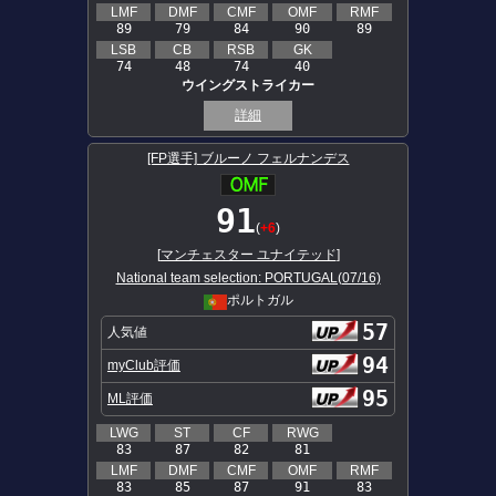
LMF
DMF
CMF
OMF
RMF
89
79
84
90
89
LSB
CB
RSB
GK
74
48
74
40
ウイングストライカー
詳細
[FP選手] ブルーノ フェルナンデス
91
(
+6
)
[
マンチェスター ユナイテッド
]
National team selection: PORTUGAL(07/16)
ポルトガル
57
人気値
94
myClub評価
95
ML評価
LWG
ST
CF
RWG
83
87
82
81
LMF
DMF
CMF
OMF
RMF
83
85
87
91
83