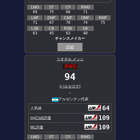
LWG
ST
CF
RWG
69
75
66
71
LMF
DMF
CMF
OMF
RMF
71
67
70
74
75
LSB
CB
RSB
GK
63
45
63
40
チャンスメイカー
詳細
リオネル メッシ
94
[
バルセロナ
]
--
アルゼンチン代表
64
人気値
109
myClub評価
109
ML評価
LWG
ST
CF
RWG