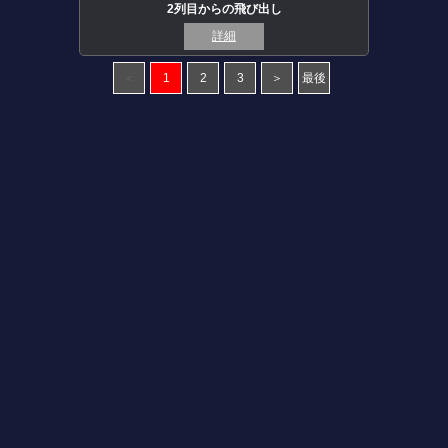
2列目からの飛び出し
詳細
＜
1
2
3
＞
最後