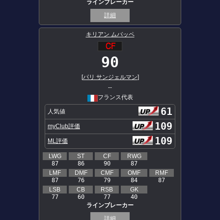
ラインブレーカー
詳細
キリアン ムバッペ
90
[
パリ サンジェルマン
]
--
フランス代表
61
人気値
109
myClub評価
109
ML評価
LWG
ST
CF
RWG
87
86
90
87
LMF
DMF
CMF
OMF
RMF
87
76
79
84
87
LSB
CB
RSB
GK
77
60
77
40
ラインブレーカー
詳細