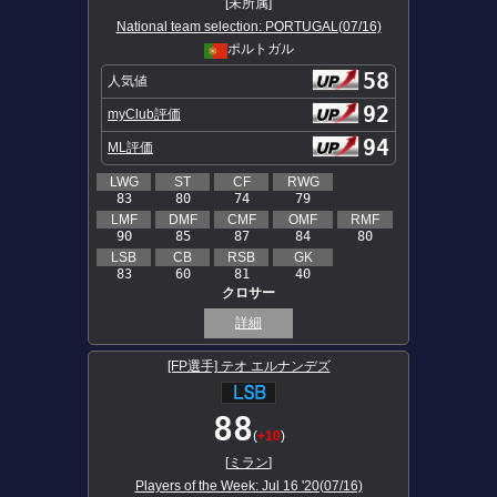
[未所属]
National team selection: PORTUGAL(07/16)
ポルトガル
58
人気値
92
myClub評価
94
ML評価
LWG
ST
CF
RWG
83
80
74
79
LMF
DMF
CMF
OMF
RMF
90
85
87
84
80
LSB
CB
RSB
GK
83
60
81
40
クロサー
詳細
[FP選手] テオ エルナンデズ
88
(
+10
)
[
ミラン
]
Players of the Week: Jul 16 '20(07/16)