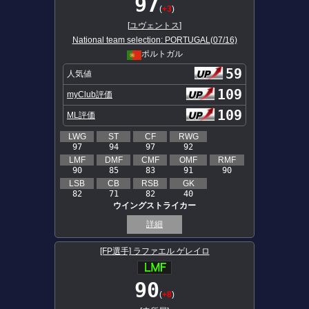
97
(
+3
)
[
ユヴェントス
]
National team selection: PORTUGAL(07/16)
ポルトガル
59
人気値
109
myClub評価
109
ML評価
LWG
ST
CF
RWG
97
94
97
92
LMF
DMF
CMF
OMF
RMF
90
85
83
91
90
LSB
CB
RSB
GK
82
71
82
40
ウイングストライカー
詳細
[FP選手] ラファエル ゲレイロ
90
(
+8
)