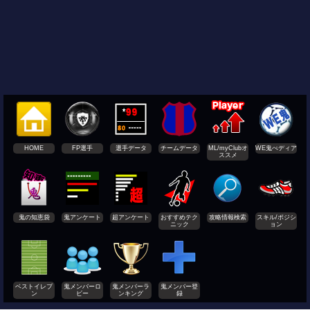
HOME
FP選手
選手データ
チームデータ
ML/myClubオ
WE鬼ぺディア
ススメ
鬼の知恵袋
鬼アンケート
超アンケート
おすすめテク
攻略情報検索
スキル/ポジシ
ニック
ョン
ベストイレブ
鬼メンバーロ
鬼メンバーラ
鬼メンバー登
ン
ビー
ンキング
録