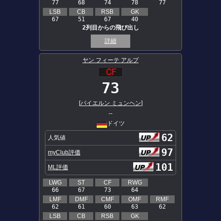
77
68
74
78
77
LSB
CB
RSB
GK
67
51
67
40
2列目からの飛び出し
詳細
ヤン フィーテ アルプ
73
[
バイエルン ミュンヘン
]
--
ドイツ
62
人気値
97
myClub評価
101
ML評価
LWG
ST
CF
RWG
66
67
73
64
LMF
DMF
CMF
OMF
RMF
62
61
60
63
62
LSB
CB
RSB
GK