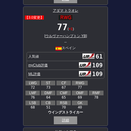
アダマ トラオレ
【3.0変更】
77
(
+1
)
[
ウルヴァーハンプトン YB
]
--
スペイン
61
人気値
109
myClub評価
109
ML評価
LWG
ST
CF
RWG
72
73
67
77
LMF
DMF
CMF
OMF
RMF
76
64
65
69
78
LSB
CB
RSB
GK
68
51
70
40
ウイングストライカー
詳細