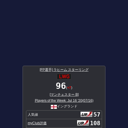
[FP選手] ラヒーム スターリング
96
(
+7
)
[
マンチェスター B
]
Players of the Week: Jul 16 '20(07/16)
イングランド
57
人気値
108
myClub評価