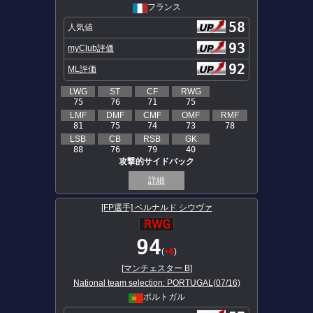
フランス
58
人気値
93
myClub評価
92
ML評価
LWG
ST
CF
RWG
75
76
71
75
LMF
DMF
CMF
OMF
RMF
81
75
74
73
78
LSB
CB
RSB
GK
88
76
79
40
攻撃的サイドバック
詳細
[FP選手] ベルナルド シウヴァ
94
(
+6
)
[
マンチェスター B
]
National team selection: PORTUGAL(07/16)
ポルトガル