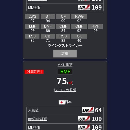
109
ML評価
LWG
ST
CF
RWG
97
94
99
92
LMF
DMF
CMF
OMF
RMF
90
86
84
92
90
LSB
CB
RSB
GK
82
71
82
40
ウイングストライカー
詳細
久保 建英
【4.0変更】
75
(
+2
)
[
マヨルカ RN
]
--
日本
64
人気値
109
myClub評価
109
ML評価