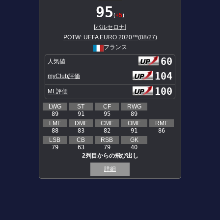
95
(
+5
)
[
バルセロナ
]
POTW: UEFA EURO 2020™(08/27)
フランス
60
人気値
104
myClub評価
100
ML評価
LWG
ST
CF
RWG
89
91
95
89
LMF
DMF
CMF
OMF
RMF
88
83
82
91
86
LSB
CB
RSB
GK
79
63
79
40
2列目からの飛び出し
詳細