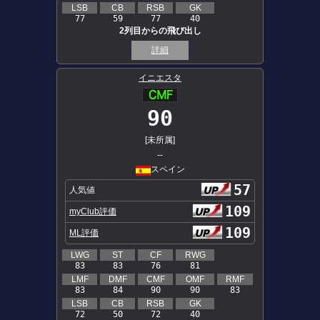
LSB
CB
RSB
GK
77
59
77
40
2列目からの飛び出し
詳細
イニエスタ
90
[未所属]
--
スペイン
57
人気値
109
myClub評価
109
ML評価
LWG
ST
CF
RWG
83
83
76
81
LMF
DMF
CMF
OMF
RMF
83
84
90
90
83
LSB
CB
RSB
GK
72
50
72
40