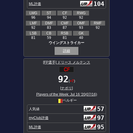
104
ML評価
LWG
ST
CF
RWG
96
94
92
92
LMF
DMF
CMF
OMF
RMF
92
83
87
93
92
LSB
CB
RSB
GK
81
59
81
40
ウイングストライカー
詳細
[FP選手] ドリース メルテンス
92
(
+7
)
[
ナポリ
]
Players of the Week: Jul 16 '20(07/16)
ベルギー
57
人気値
97
myClub評価
95
ML評価