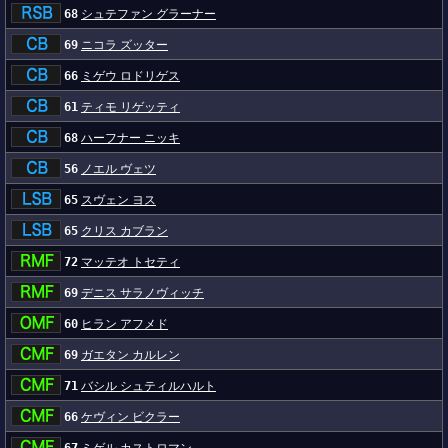
68
シュテファン グラーナー
69
ニコラ ズッター
66
ミゲウ ロドリゲス
61
ティモ リゲッティ
68
ハーフナー ニッキ
56
ノエル ヴェツ
65
スヴェン ヨス
65
クリス カブラン
72
マッテオ トセティ
69
デニス サラノヴィッチ
60
ヒラン アフメド
69
ガエタン カルレン
71
バシル シュティルハルト
66
ケヴィン ビクラー