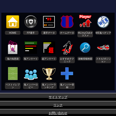
HOME
FP選手
選手データ
チームデータ
ML/myClubオ
WE鬼ぺディア
ススメ
鬼の知恵袋
鬼アンケート
超アンケート
おすすめテク
攻略情報検索
スキル/ポジシ
ニック
ョン
ベストイレブ
鬼メンバーロ
鬼メンバーラ
鬼メンバー登
ン
ビー
ンキング
録
サイトマップ
リンク
お問い合わせ