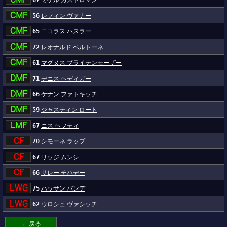
67
ミゲル カストロマン
56
レフィン ヴァナー
65
ニコラス ハスラー
72
レオナルド ベルトーネ
61
マグヌス ブライテンモーザー
71
デニス ヘディガー
66
ケナン ファトキッチ
59
ジャスティン ロート
67
ニス ヘフティ
70
シモーネ ラップ
67
リッジ ムンシ
66
サレー チハデー
75
ハッサン バンデ
62
ウロシュ ヴァシッチ
← 戻る