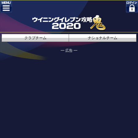
クラブチーム
ナショナルチーム
━ 広告 ━