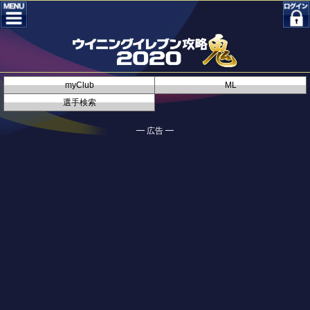
myClub
ML
選手検索
━ 広告 ━