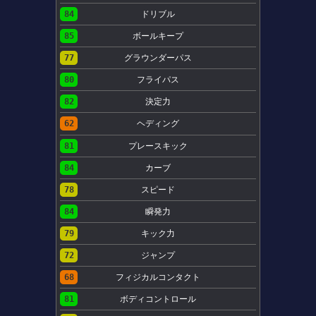
84
ドリブル
85
ボールキープ
77
グラウンダーパス
80
フライパス
82
決定力
62
ヘディング
81
プレースキック
84
カーブ
78
スピード
84
瞬発力
79
キック力
72
ジャンプ
68
フィジカルコンタクト
81
ボディコントロール