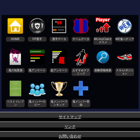
HOME
FP選手
選手データ
チームデータ
ML/myClubオ
WE鬼ぺディア
ススメ
鬼の知恵袋
鬼アンケート
超アンケート
おすすめテク
攻略情報検索
スキル/ポジシ
ニック
ョン
ベストイレブ
鬼メンバーロ
鬼メンバーラ
鬼メンバー登
ン
ビー
ンキング
録
サイトマップ
リンク
お問い合わせ