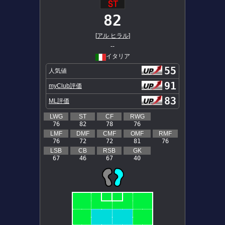
82
[
アル ヒラル
]
--
イタリア
55
人気値
91
myClub評価
83
ML評価
LWG
ST
CF
RWG
76
82
78
76
LMF
DMF
CMF
OMF
RMF
76
72
72
81
76
LSB
CB
RSB
GK
67
46
67
40