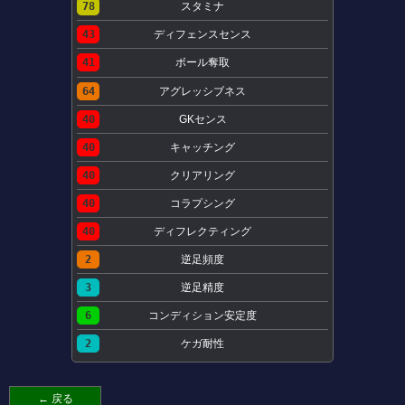
78
スタミナ
43
ディフェンスセンス
41
ボール奪取
64
アグレッシブネス
40
GKセンス
40
キャッチング
40
クリアリング
40
コラプシング
40
ディフレクティング
2
逆足頻度
3
逆足精度
6
コンディション安定度
2
ケガ耐性
← 戻る