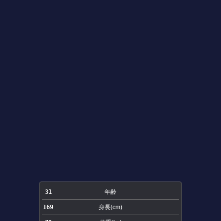
31
年齢
169
身長(cm)