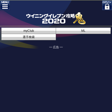
myClub
ML
選手検索
━ 広告 ━