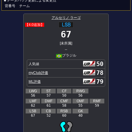
★データパック更新による変更点
背番号
チーム
アルセリノ ラーゴ
【4.0追加】
67
[未所属]
--
ブラジル
50
人気値
78
myClub評価
79
ML評価
LWG
ST
CF
RWG
56
57
50
56
LMF
DMF
CMF
OMF
RMF
62
61
58
55
59
LSB
CB
RSB
GK
67
52
60
40