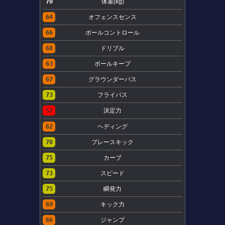
70
体重(kg)
64
オフェンスセンス
66
ボールコントロール
68
ドリブル
63
ボールキープ
67
グラウンダーパス
73
フライパス
52
決定力
62
ヘディング
70
プレースキック
75
カーブ
73
スピード
75
瞬発力
69
キック力
66
ジャンプ