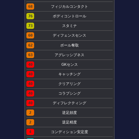
68
フィジカルコンタクト
76
ボディコントロール
73
スタミナ
60
ディフェンスセンス
62
ボール奪取
63
アグレッシブネス
40
GKセンス
40
キャッチング
40
クリアリング
40
コラプシング
40
ディフレクティング
2
逆足頻度
2
逆足精度
4
コンディション安定度