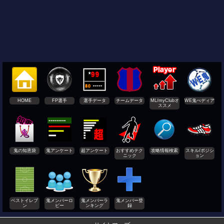
HOME
FP選手
選手データ
チームデータ
ML/myClubオ
WE鬼ぺディア
ススメ
鬼の知恵袋
鬼アンケート
超アンケート
おすすめテク
攻略情報検索
スキル/ポジシ
ニック
ョン
ベストイレブ
鬼メンバーロ
鬼メンバーラ
鬼メンバー登
ン
ビー
ンキング
録