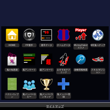
HOME
FP選手
選手データ
チームデータ
ML/myClubオ
WE鬼ぺディア
ススメ
鬼の知恵袋
鬼アンケート
超アンケート
おすすめテク
攻略情報検索
スキル/ポジシ
ニック
ョン
ベストイレブ
鬼メンバーロ
鬼メンバーラ
鬼メンバー登
ン
ビー
ンキング
録
サイトマップ