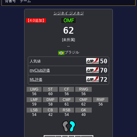
背番号
チーム
シジネイ ジメネジ
【4.0追加】
62
[未所属]
--
ブラジル
50
人気値
70
myClub評価
72
ML評価
LWG
ST
CF
RWG
56
60
56
56
LMF
DMF
CMF
OMF
RMF
59
58
61
62
56
LSB
CB
RSB
GK
54
42
54
40