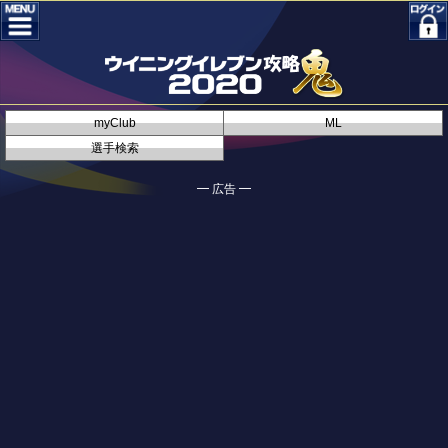
myClub
ML
選手検索
━ 広告 ━