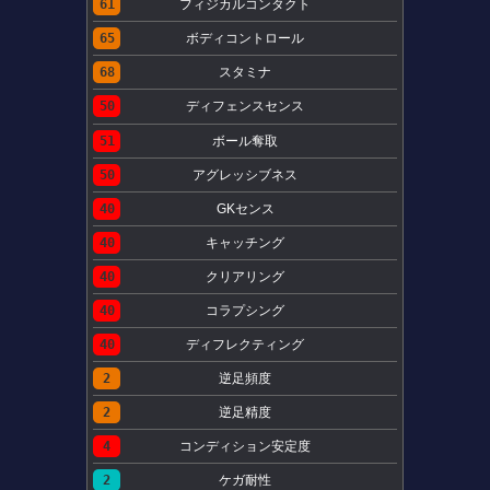
61
フィジカルコンタクト
65
ボディコントロール
68
スタミナ
50
ディフェンスセンス
51
ボール奪取
50
アグレッシブネス
40
GKセンス
40
キャッチング
40
クリアリング
40
コラプシング
40
ディフレクティング
2
逆足頻度
2
逆足精度
4
コンディション安定度
2
ケガ耐性