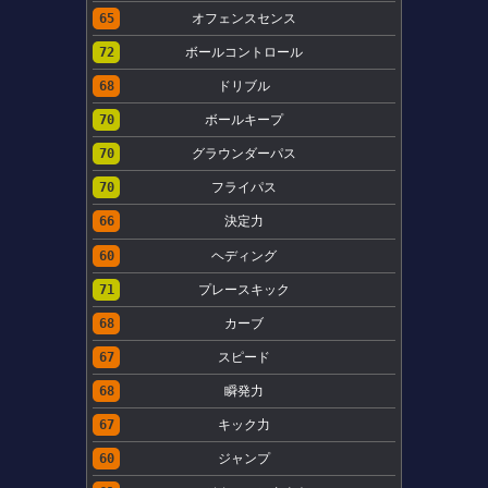
65
オフェンスセンス
72
ボールコントロール
68
ドリブル
70
ボールキープ
70
グラウンダーパス
70
フライパス
66
決定力
60
ヘディング
71
プレースキック
68
カーブ
67
スピード
68
瞬発力
67
キック力
60
ジャンプ