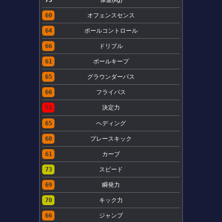
60
オフェンスセンス
64
ボールコントロール
66
ドリブル
61
ボールキープ
65
グラウンダーパス
66
フライパス
51
決定力
65
ヘディング
60
プレースキック
61
カーブ
73
スピード
69
瞬発力
70
キック力
66
ジャンプ