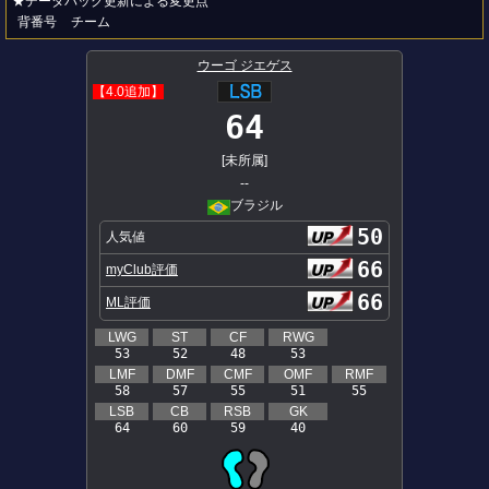
★データパック更新による変更点
背番号
チーム
ウーゴ ジエゲス
【4.0追加】
64
[未所属]
--
ブラジル
50
人気値
66
myClub評価
66
ML評価
LWG
ST
CF
RWG
53
52
48
53
LMF
DMF
CMF
OMF
RMF
58
57
55
51
55
LSB
CB
RSB
GK
64
60
59
40