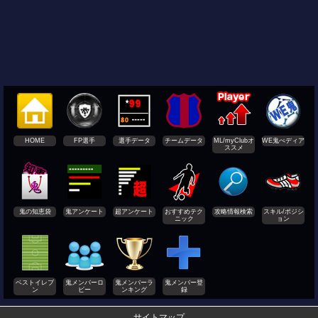
HOME
FP選手
選手データ
チームデータ
ML/myClubオ
WE鬼ぺディア
ススメ
鬼の知恵袋
鬼アンケート
超アンケート
おすすめテク
攻略情報検索
スキル/ポジシ
ニック
ョン
ベストイレブ
鬼メンバーロ
鬼メンバーラ
鬼メンバー登
ン
ビー
ンキング
録
サイトマップ