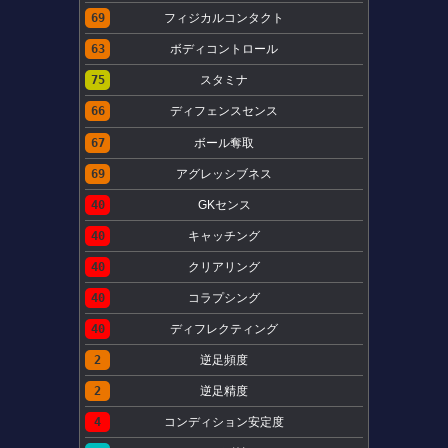
69
フィジカルコンタクト
63
ボディコントロール
75
スタミナ
66
ディフェンスセンス
67
ボール奪取
69
アグレッシブネス
40
GKセンス
40
キャッチング
40
クリアリング
40
コラプシング
40
ディフレクティング
2
逆足頻度
2
逆足精度
4
コンディション安定度