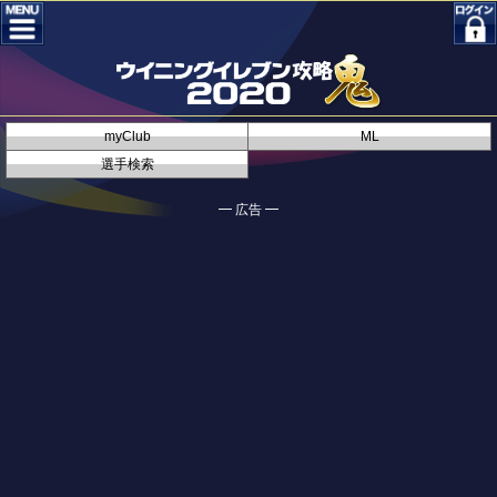
myClub
ML
選手検索
━ 広告 ━