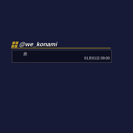
@we_konami
@
01月01日 09:00