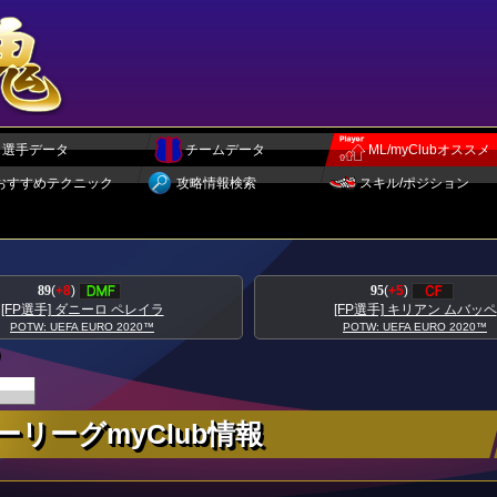
選手データ
チームデータ
ML/myClubオススメ
おすすめテクニック
攻略情報検索
スキル/ポジション
95
(
+5
)
93
(
+5
)
[FP選手] キリアン ムバッペ
[FP選手] トニ 
POTW: UEFA EURO 2020™
POTW: UEFA EURO
リーグmyClub情報