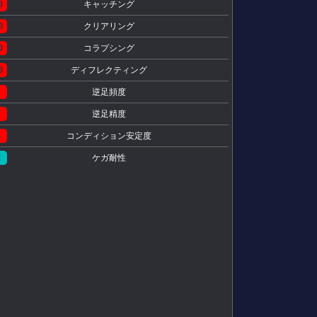
0
キャッチング
0
クリアリング
0
コラプシング
0
ディフレクティング
1
逆足頻度
1
逆足精度
3
コンディション安定度
2
ケガ耐性