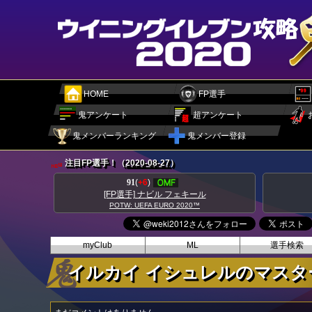
HOME
FP選手
鬼アンケート
超アンケート
鬼メンバーランキング
鬼メンバー登録
注目FP選手！（
2020-08-27
）
89
(
+8
)
フェキール
[FP選手] ダニーロ ペレイラ
2020™
POTW: UEFA EURO 2020™
myClub
ML
選手検索
イルカイ イシュレルのマスター