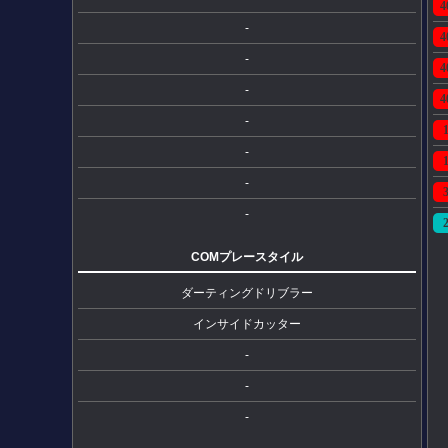
4
-
4
-
4
-
4
-
-
-
-
COMプレースタイル
ダーティングドリブラー
インサイドカッター
-
-
-