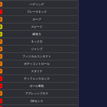
0
ヘディング
7
プレースキック
4
カーブ
4
スピード
5
瞬発力
7
キック力
4
ジャンプ
5
フィジカルコンタクト
7
ボディコントロール
7
スタミナ
1
ディフェンスセンス
5
ボール奪取
5
アグレッシブネス
0
GKセンス