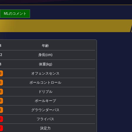
MLのコメント
8
年齢
72
身長(cm)
8
体重(kg)
0
オフェンスセンス
5
ボールコントロール
8
ドリブル
9
ボールキープ
1
グラウンダーパス
9
フライパス
7
決定力