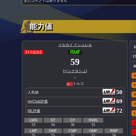
まだコメントはありません
能力値
イルカイ イシュレル
1
【4.0追加】
1
59
6
[
ベシクタシュ
]
6
--
トルコ
6
50
人気値
6
69
myClub評価
6
72
ML評価
6
LWG
ST
CF
RWG
5
53
54
50
55
LMF
DMF
CMF
OMF
RMF
5
55
53
52
52
59