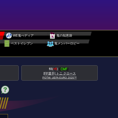
WE鬼ぺディア
鬼の知恵袋
ベストイレブン
鬼メンバーロビー
95
(
+5
)
クロース
[FP選手] アントワーヌ グリーズマン
 2020™
POTW: UEFA EURO 2020™