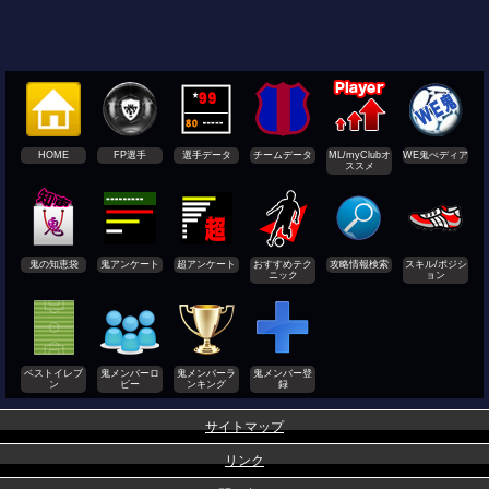
HOME
FP選手
選手データ
チームデータ
ML/myClubオ
WE鬼ぺディア
ススメ
鬼の知恵袋
鬼アンケート
超アンケート
おすすめテク
攻略情報検索
スキル/ポジシ
ニック
ョン
ベストイレブ
鬼メンバーロ
鬼メンバーラ
鬼メンバー登
ン
ビー
ンキング
録
サイトマップ
リンク