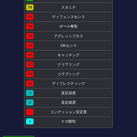
74
スタミナ
44
ディフェンスセンス
48
ボール奪取
49
アグレッシブネス
40
GKセンス
40
キャッチング
40
クリアリング
40
コラプシング
40
ディフレクティング
3
逆足頻度
3
逆足精度
5
コンディション安定度
3
ケガ耐性