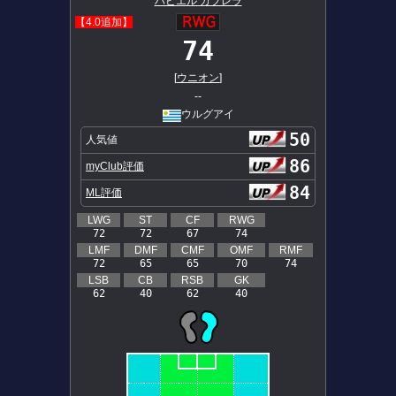
ハビエル カブレラ
【4.0追加】
74
[
ウニオン
]
--
ウルグアイ
50
人気値
86
myClub評価
84
ML評価
LWG
ST
CF
RWG
72
72
67
74
LMF
DMF
CMF
OMF
RMF
72
65
65
70
74
LSB
CB
RSB
GK
62
40
62
40