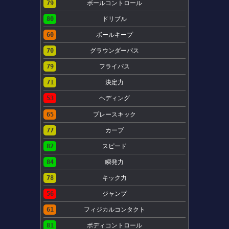
79
ボールコントロール
80
ドリブル
60
ボールキープ
70
グラウンダーパス
79
フライパス
71
決定力
53
ヘディング
65
プレースキック
77
カーブ
82
スピード
84
瞬発力
78
キック力
56
ジャンプ
61
フィジカルコンタクト
81
ボディコントロール