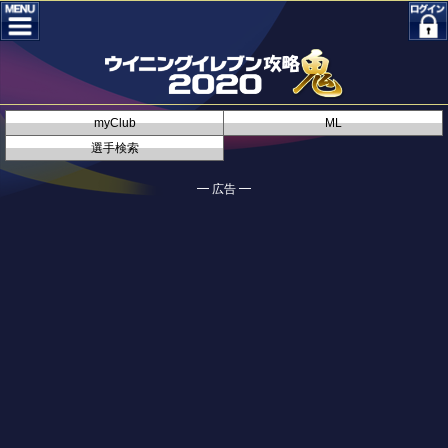
myClub
ML
選手検索
━ 広告 ━