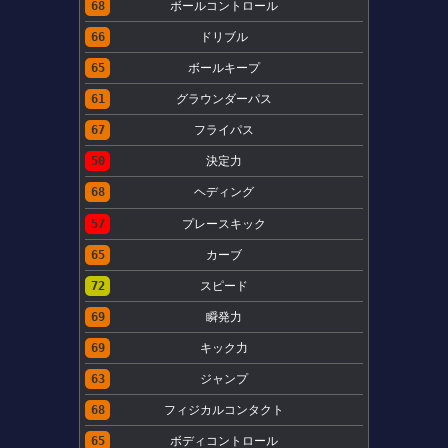
68
ボールコントロール
66
ドリブル
65
ボールキープ
61
グラウンダーパス
67
フライパス
50
決定力
68
ヘディング
57
プレースキック
65
カーブ
72
スピード
69
瞬発力
69
キック力
63
ジャンプ
68
フィジカルコンタクト
65
ボディコントロール