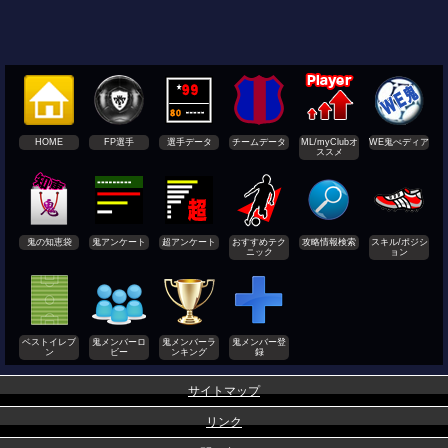
HOME
FP選手
選手データ
チームデータ
ML/myClubオ
WE鬼ぺディア
ススメ
鬼の知恵袋
鬼アンケート
超アンケート
おすすめテク
攻略情報検索
スキル/ポジシ
ニック
ョン
ベストイレブ
鬼メンバーロ
鬼メンバーラ
鬼メンバー登
ン
ビー
ンキング
録
サイトマップ
リンク