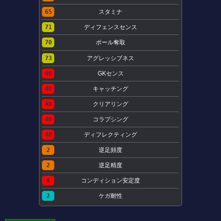
65
スタミナ
71
ディフェンスセンス
70
ボール奪取
73
アグレッシブネス
40
GKセンス
40
キャッチング
40
クリアリング
40
コラプシング
40
ディフレクティング
2
逆足頻度
2
逆足精度
4
コンディション安定度
2
ケガ耐性