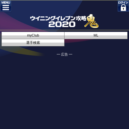
myClub
ML
選手検索
━ 広告 ━