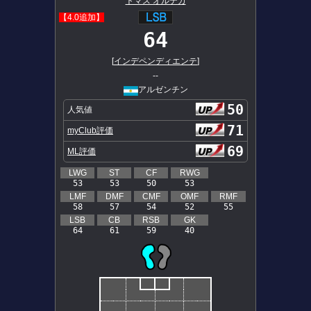
トマス オルテガ
【4.0追加】
64
[
インデペンディエンテ
]
--
アルゼンチン
50
人気値
71
myClub評価
69
ML評価
LWG
ST
CF
RWG
53
53
50
53
LMF
DMF
CMF
OMF
RMF
58
57
54
52
55
LSB
CB
RSB
GK
64
61
59
40