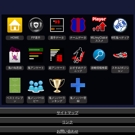
HOME
FP選手
選手データ
チームデータ
ML/myClubオ
WE鬼ぺディア
ススメ
鬼の知恵袋
鬼アンケート
超アンケート
おすすめテク
攻略情報検索
スキル/ポジシ
ニック
ョン
ベストイレブ
鬼メンバーロ
鬼メンバーラ
鬼メンバー登
ン
ビー
ンキング
録
サイトマップ
リンク
お問い合わせ