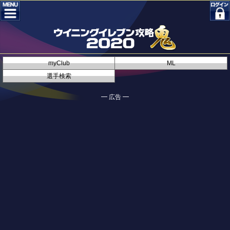
myClub
ML
選手検索
━ 広告 ━