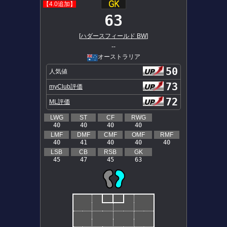
【4.0追加】
63
[
ハダースフィールド BW
]
--
オーストラリア
50
人気値
73
myClub評価
72
ML評価
LWG
ST
CF
RWG
40
40
40
40
LMF
DMF
CMF
OMF
RMF
40
41
40
40
40
LSB
CB
RSB
GK
45
47
45
63