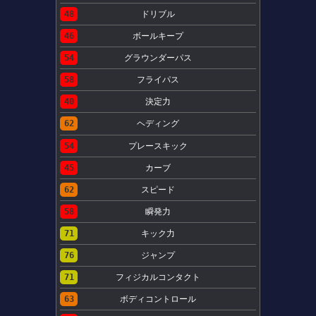
48
ドリブル
46
ボールキープ
54
グラウンダーパス
58
フライパス
40
決定力
62
ヘディング
54
プレースキック
45
カーブ
62
スピード
58
瞬発力
71
キック力
76
ジャンプ
71
フィジカルコンタクト
63
ボディコントロール