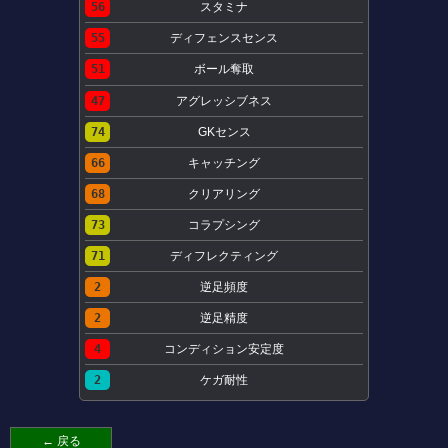
56
スタミナ
55
ディフェンスセンス
51
ボール奪取
47
アグレッシブネス
74
GKセンス
66
キャッチング
68
クリアリング
73
コラプシング
71
ディフレクティング
2
逆足頻度
2
逆足精度
4
コンディション安定度
2
ケガ耐性
← 戻る