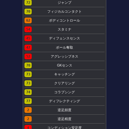
72
ジャンプ
70
フィジカルコンタクト
62
ボディコントロール
54
スタミナ
45
ディフェンスセンス
47
ボール奪取
52
アグレッシブネス
70
GKセンス
73
キャッチング
73
クリアリング
74
コラプシング
77
ディフレクティング
2
逆足頻度
2
逆足精度
4
コンディション安定度