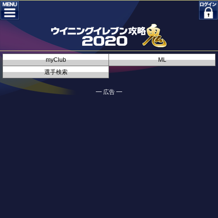
myClub
ML
選手検索
━ 広告 ━