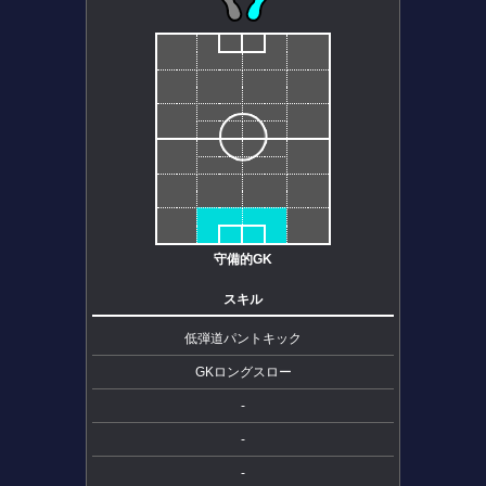
守備的GK
スキル
低弾道パントキック
GKロングスロー
-
-
-