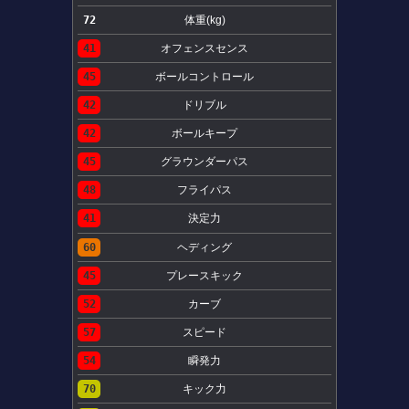
72
体重(kg)
41
オフェンスセンス
45
ボールコントロール
42
ドリブル
42
ボールキープ
45
グラウンダーパス
48
フライパス
41
決定力
60
ヘディング
45
プレースキック
52
カーブ
57
スピード
54
瞬発力
70
キック力