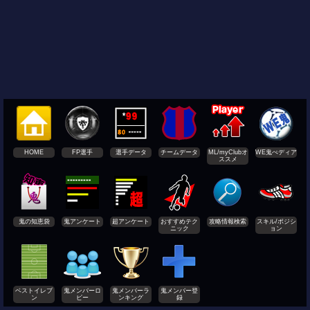
HOME
FP選手
選手データ
チームデータ
ML/myClubオ
WE鬼ぺディア
ススメ
鬼の知恵袋
鬼アンケート
超アンケート
おすすめテク
攻略情報検索
スキル/ポジシ
ニック
ョン
ベストイレブ
鬼メンバーロ
鬼メンバーラ
鬼メンバー登
ン
ビー
ンキング
録