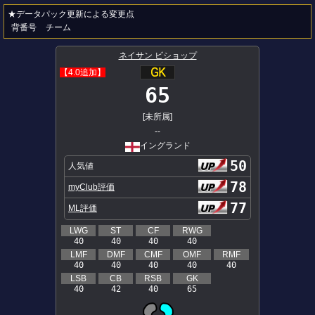
★データパック更新による変更点
背番号
チーム
ネイサン ビショップ
【4.0追加】
65
[未所属]
--
イングランド
50
人気値
78
myClub評価
77
ML評価
LWG
ST
CF
RWG
40
40
40
40
LMF
DMF
CMF
OMF
RMF
40
40
40
40
40
LSB
CB
RSB
GK
40
42
40
65