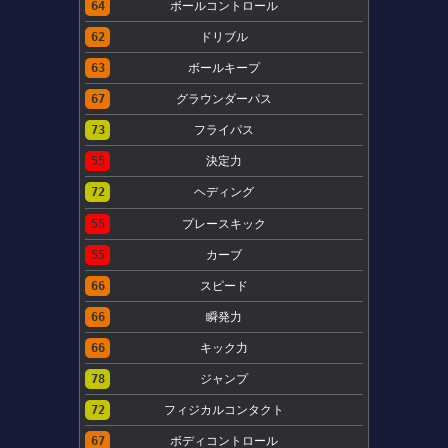
64
ボールコントロール
62
ドリブル
63
ボールキープ
67
グラウンダーパス
73
フライパス
55
決定力
72
ヘディング
55
プレースキック
55
カーブ
66
スピード
66
瞬発力
66
キック力
78
ジャンプ
72
フィジカルコンタクト
67
ボディコントロール