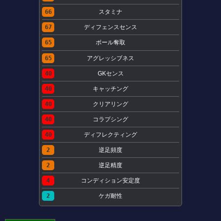
66
スタミナ
67
ディフェンスセンス
65
ボール奪取
65
アグレッシブネス
40
GKセンス
40
キャッチング
40
クリアリング
40
コラプシング
40
ディフレクティング
2
逆足頻度
2
逆足精度
4
コンディション安定度
2
ケガ耐性