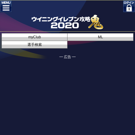
myClub
ML
選手検索
━ 広告 ━