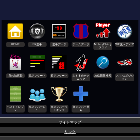
HOME
FP選手
選手データ
チームデータ
ML/myClubオ
WE鬼ぺディア
ススメ
鬼の知恵袋
鬼アンケート
超アンケート
おすすめテク
攻略情報検索
スキル/ポジシ
ニック
ョン
ベストイレブ
鬼メンバーロ
鬼メンバーラ
鬼メンバー登
ン
ビー
ンキング
録
サイトマップ
リンク