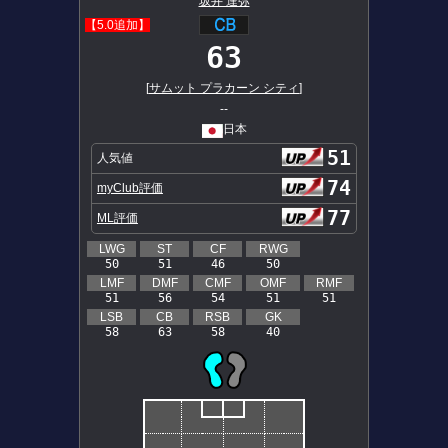
坂井 達弥
【5.0追加】
63
[
サムット プラカーン シティ
]
--
日本
51
人気値
74
myClub評価
77
ML評価
LWG
ST
CF
RWG
50
51
46
50
LMF
DMF
CMF
OMF
RMF
51
56
54
51
51
LSB
CB
RSB
GK
58
63
58
40