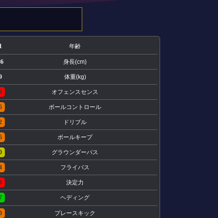
1
年齢
86
身長(cm)
9
体重(kg)
4
オフェンスセンス
5
ボールコントロール
2
ドリブル
5
ボールキープ
0
グラウンダーパス
4
フライパス
4
決定力
7
ヘディング
0
プレースキック