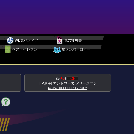
WE鬼ぺディア
鬼の知恵袋
ベストイレブン
鬼メンバーロビー
95
(
+5
)
[FP選手] アントワーヌ グリーズマン
POTW: UEFA EURO 2020™