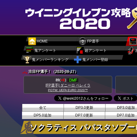
HOME
FP選手
鬼アンケート
超アンケート
鬼メンバーランキング
鬼メンバー登録
注目FP選手！（
2020-08-27
）
89
(
+8
)
[FP選手] ダニーロ ペレイラ
POTW: UEFA EURO 2020™
全て
DP3.0更新
DP3.0追加
DP5.0追加
DP7.0更新
DP7.0追加
ソクラティス パパスタソプー