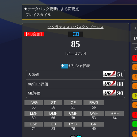
★データパック更新による変更点
プレイスタイル
ソクラティス パパスタソプーロス
3
【4.0変更】
1
85
8
[
アーセナル
]
5
--
ギリシャ代表
6
51
人気値
6
88
myClub評価
6
90
ML評価
7
LWG
ST
CF
RWG
6
56
56
51
56
LMF
DMF
CMF
OMF
RMF
5
59
66
58
53
64
LSB
CB
RSB
GK
8
72
85
76
40
6