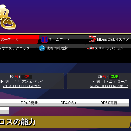
選手データ
チームデータ
ML/myClubオススメ
おすすめテクニック
攻略情報検索
スキル/ポジション
95
(
+5
)
93
(
+5
)
[FP選手] キリアン ムバッペ
[FP選手] トニ クロース
POTW: UEFA EURO 2020™
POTW: UEFA EURO 2020™
DP4.0更新
DP4.0追加
DP5.0更新
ロスの能力