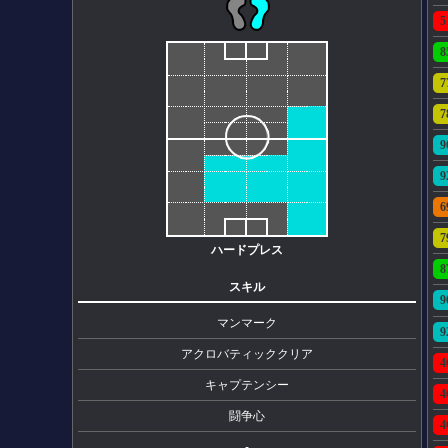
5
8
7
7
9
9
6
7
ハードプレス
8
スキル
9
マンマーク
9
アクロバティッククリア
4
キャプテンシー
4
闘争心
4
-