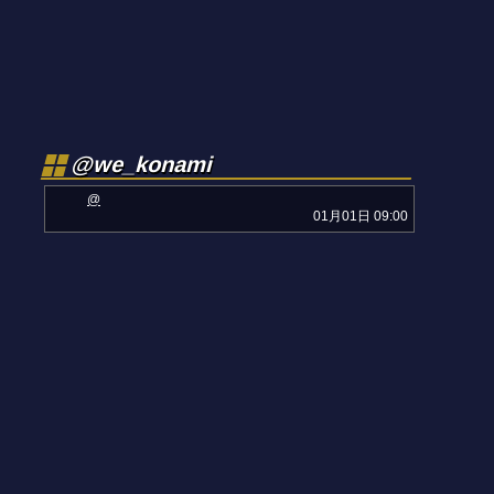
@we_konami
@
01月01日 09:00