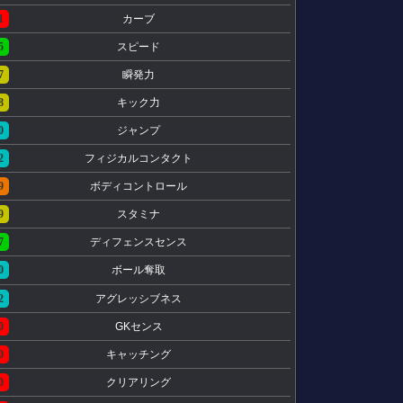
1
カーブ
5
スピード
7
瞬発力
8
キック力
0
ジャンプ
2
フィジカルコンタクト
9
ボディコントロール
9
スタミナ
7
ディフェンスセンス
0
ボール奪取
2
アグレッシブネス
0
GKセンス
0
キャッチング
0
クリアリング