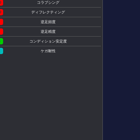
0
コラプシング
0
ディフレクティング
1
逆足頻度
1
逆足精度
6
コンディション安定度
2
ケガ耐性