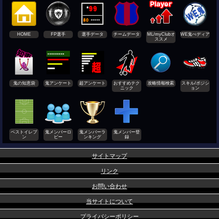
HOME
FP選手
選手データ
チームデータ
ML/myClubオ
WE鬼ぺディア
ススメ
鬼の知恵袋
鬼アンケート
超アンケート
おすすめテク
攻略情報検索
スキル/ポジシ
ニック
ョン
ベストイレブ
鬼メンバーロ
鬼メンバーラ
鬼メンバー登
ン
ビー
ンキング
録
サイトマップ
リンク
お問い合わせ
当サイトについて
プライバシーポリシー