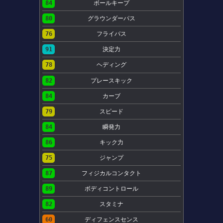
84
ボールキープ
80
グラウンダーパス
76
フライパス
91
決定力
78
ヘディング
82
プレースキック
84
カーブ
79
スピード
84
瞬発力
86
キック力
75
ジャンプ
87
フィジカルコンタクト
89
ボディコントロール
82
スタミナ
60
ディフェンスセンス