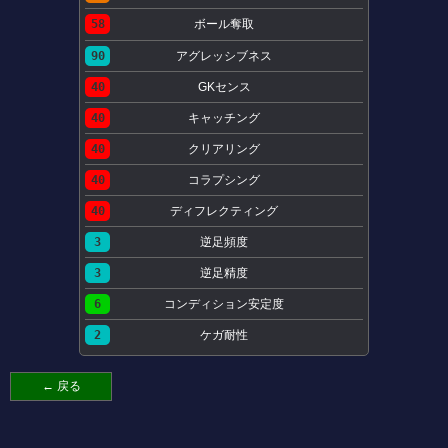
58
ボール奪取
90
アグレッシブネス
40
GKセンス
40
キャッチング
40
クリアリング
40
コラプシング
40
ディフレクティング
3
逆足頻度
3
逆足精度
6
コンディション安定度
2
ケガ耐性
← 戻る