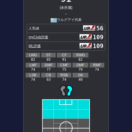
[未所属]
--
ウルグアイ代表
56
人気値
109
myClub評価
109
ML評価
LWG
ST
CF
RWG
82
85
91
82
LMF
DMF
CMF
OMF
RMF
74
77
75
79
74
LSB
CB
RSB
GK
74
63
74
40