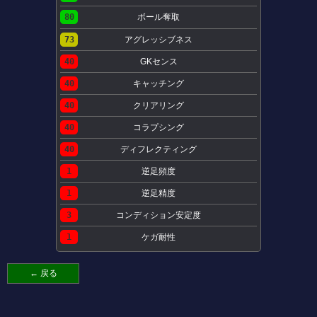
80
ボール奪取
73
アグレッシブネス
40
GKセンス
40
キャッチング
40
クリアリング
40
コラプシング
40
ディフレクティング
1
逆足頻度
1
逆足精度
3
コンディション安定度
1
ケガ耐性
← 戻る