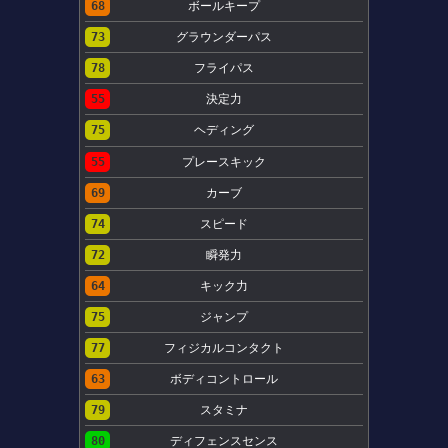
68
ボールキープ
73
グラウンダーパス
78
フライパス
55
決定力
75
ヘディング
55
プレースキック
69
カーブ
74
スピード
72
瞬発力
64
キック力
75
ジャンプ
77
フィジカルコンタクト
63
ボディコントロール
79
スタミナ
80
ディフェンスセンス