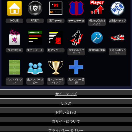
HOME
FP選手
選手データ
チームデータ
ML/myClubオ
WE鬼ぺディア
ススメ
鬼の知恵袋
鬼アンケート
超アンケート
おすすめテク
攻略情報検索
スキル/ポジシ
ニック
ョン
ベストイレブ
鬼メンバーロ
鬼メンバーラ
鬼メンバー登
ン
ビー
ンキング
録
サイトマップ
リンク
お問い合わせ
当サイトについて
プライバシーポリシー