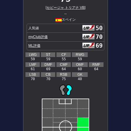
[
セビージャ トリアナ VB
]
--
スペイン
50
人気値
70
myClub評価
69
ML評価
LWG
ST
CF
RWG
59
59
55
59
LMF
DMF
CMF
OMF
RMF
61
69
64
60
64
LSB
CB
RSB
GK
70
70
75
40