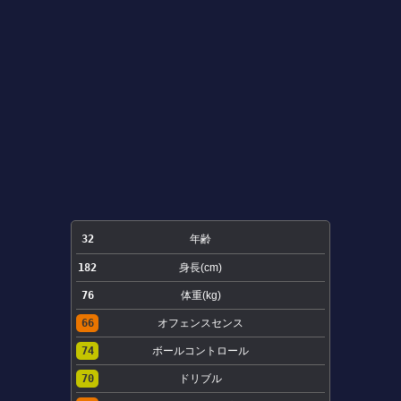
32
年齢
182
身長(cm)
76
体重(kg)
66
オフェンスセンス
74
ボールコントロール
70
ドリブル