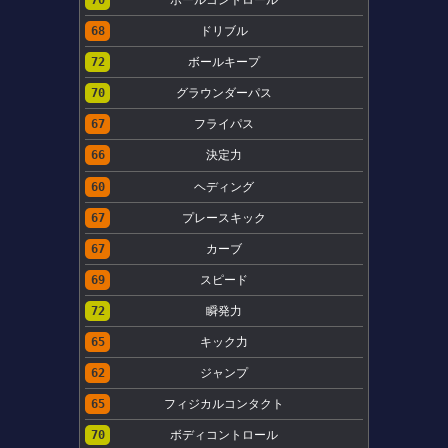
68
ドリブル
72
ボールキープ
70
グラウンダーパス
67
フライパス
66
決定力
60
ヘディング
67
プレースキック
67
カーブ
69
スピード
72
瞬発力
65
キック力
62
ジャンプ
65
フィジカルコンタクト
70
ボディコントロール