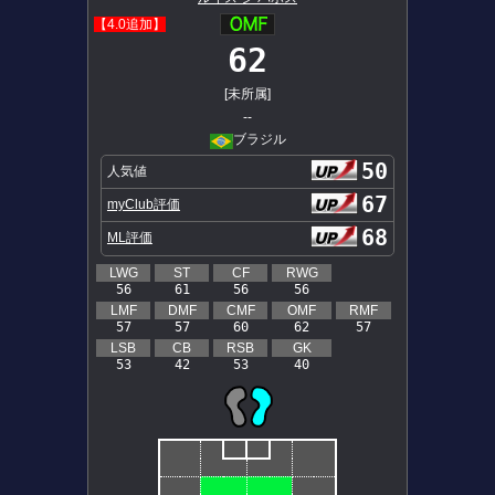
【4.0追加】
62
[未所属]
--
ブラジル
50
人気値
67
myClub評価
68
ML評価
LWG
ST
CF
RWG
56
61
56
56
LMF
DMF
CMF
OMF
RMF
57
57
60
62
57
LSB
CB
RSB
GK
53
42
53
40