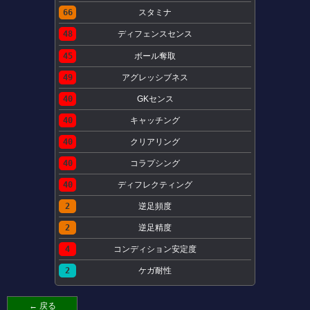
66
スタミナ
48
ディフェンスセンス
45
ボール奪取
49
アグレッシブネス
40
GKセンス
40
キャッチング
40
クリアリング
40
コラプシング
40
ディフレクティング
2
逆足頻度
2
逆足精度
4
コンディション安定度
2
ケガ耐性
← 戻る