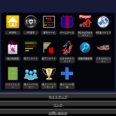
HOME
FP選手
選手データ
チームデータ
ML/myClubオ
WE鬼ぺディア
ススメ
鬼の知恵袋
鬼アンケート
超アンケート
おすすめテク
攻略情報検索
スキル/ポジシ
ニック
ョン
ベストイレブ
鬼メンバーロ
鬼メンバーラ
鬼メンバー登
ン
ビー
ンキング
録
サイトマップ
リンク
お問い合わせ