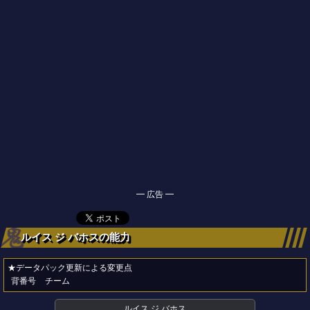
━ 広告 ━
ルイス ジ バホスの能力
★データパック更新による変更点
背番号
チーム
ルイス ジ バホス