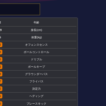
2
年齢
69
身長(cm)
6
体重(kg)
1
オフェンスセンス
3
ボールコントロール
5
ドリブル
1
ボールキープ
3
グラウンダーパス
7
フライパス
2
決定力
6
ヘディング
6
プレースキック