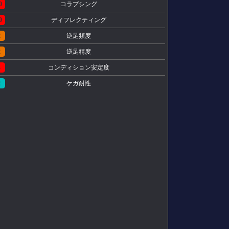
0
コラプシング
0
ディフレクティング
2
逆足頻度
2
逆足精度
4
コンディション安定度
2
ケガ耐性