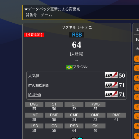
★データパック更新による変更点
背番号
チーム
ワグネル ジャテニ
3
【4.0追加】
1
64
6
[未所属]
6
--
ブラジル
6
50
人気値
6
71
myClub評価
6
71
ML評価
6
LWG
ST
CF
RWG
6
55
56
52
55
LMF
DMF
CMF
OMF
RMF
6
58
56
54
53
61
LSB
CB
RSB
GK
6
58
56
64
40
6