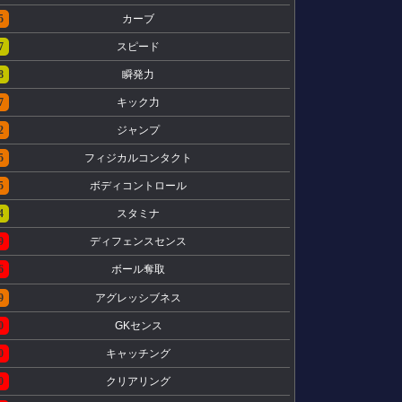
5
カーブ
7
スピード
8
瞬発力
7
キック力
2
ジャンプ
5
フィジカルコンタクト
5
ボディコントロール
4
スタミナ
9
ディフェンスセンス
6
ボール奪取
9
アグレッシブネス
0
GKセンス
0
キャッチング
0
クリアリング