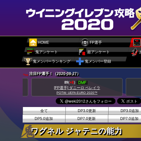
HOME
FP選手
鬼アンケート
超アンケート
鬼メンバーランキング
鬼メンバー登録
注目FP選手！（
2020-08-27
）
89
(
+8
)
[FP選手] ダニーロ ペレイラ
POTW: UEFA EURO 2020™
全て
DP3.0更新
DP3.0追加
DP5.0追加
DP7.0更新
DP7.0追加
ワグネル ジャテニの能力