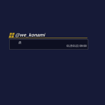
@we_konami
@
01月01日 09:00