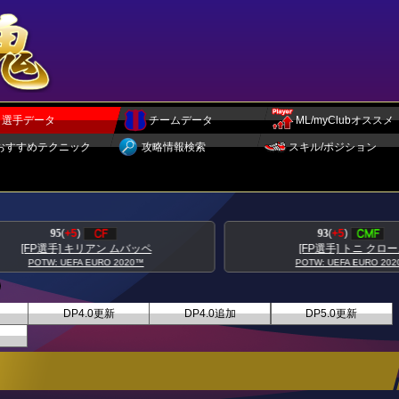
選手データ
チームデータ
ML/myClubオススメ
おすすめテクニック
攻略情報検索
スキル/ポジション
95
(
+5
)
93
(
+5
)
[FP選手] キリアン ムバッペ
[FP選手] トニ クロース
POTW: UEFA EURO 2020™
POTW: UEFA EURO 2020™
DP4.0更新
DP4.0追加
DP5.0更新