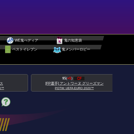
WE鬼ぺディア
鬼の知恵袋
ベストイレブン
鬼メンバーロビー
95
(
+5
)
[FP選手] アントワーヌ グリーズマン
POTW: UEFA EURO 2020™