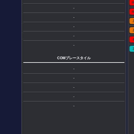
4
-
4
-
-
-
-
COMプレースタイル
-
-
-
-
-