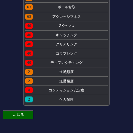
63
ボール奪取
68
アグレッシブネス
40
GKセンス
40
キャッチング
40
クリアリング
40
コラプシング
40
ディフレクティング
2
逆足頻度
2
逆足精度
4
コンディション安定度
2
ケガ耐性
← 戻る