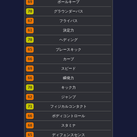
69
ボールキープ
70
グラウンダーパス
67
フライパス
61
決定力
70
ヘディング
65
プレースキック
66
カーブ
69
スピード
66
瞬発力
70
キック力
62
ジャンプ
71
フィジカルコンタクト
66
ボディコントロール
68
スタミナ
65
ディフェンスセンス