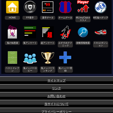
HOME
FP選手
選手データ
チームデータ
ML/myClubオ
WE鬼ぺディア
ススメ
鬼の知恵袋
鬼アンケート
超アンケート
おすすめテク
攻略情報検索
スキル/ポジシ
ニック
ョン
ベストイレブ
鬼メンバーロ
鬼メンバーラ
鬼メンバー登
ン
ビー
ンキング
録
サイトマップ
リンク
お問い合わせ
当サイトについて
プライバシーポリシー