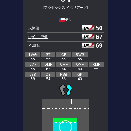
[
アウダックス イタリアーノ
]
--
チリ
50
人気値
67
myClub評価
69
ML評価
LWG
ST
CF
RWG
55
56
55
55
LMF
DMF
CMF
OMF
RMF
55
63
64
60
55
LSB
CB
RSB
GK
58
54
58
40