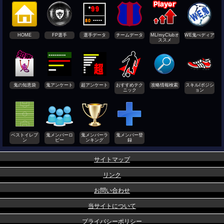
HOME
FP選手
選手データ
チームデータ
ML/myClubオ
WE鬼ぺディア
ススメ
鬼の知恵袋
鬼アンケート
超アンケート
おすすめテク
攻略情報検索
スキル/ポジシ
ニック
ョン
ベストイレブ
鬼メンバーロ
鬼メンバーラ
鬼メンバー登
ン
ビー
ンキング
録
サイトマップ
リンク
お問い合わせ
当サイトについて
プライバシーポリシー