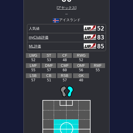
[
アヤックス
]
--
アイスランド
52
人気値
83
myClub評価
85
ML評価
LWG
ST
CF
RWG
52
53
48
52
LMF
DMF
CMF
OMF
RMF
55
57
60
56
55
LSB
CB
RSB
GK
57
51
57
40