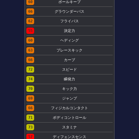
60
ボールキープ
66
グラウンダーパス
62
フライパス
55
決定力
60
ヘディング
63
プレースキック
66
カーブ
72
スピード
74
瞬発力
70
キック力
69
ジャンプ
66
フィジカルコンタクト
71
ボディコントロール
73
スタミナ
57
ディフェンスセンス