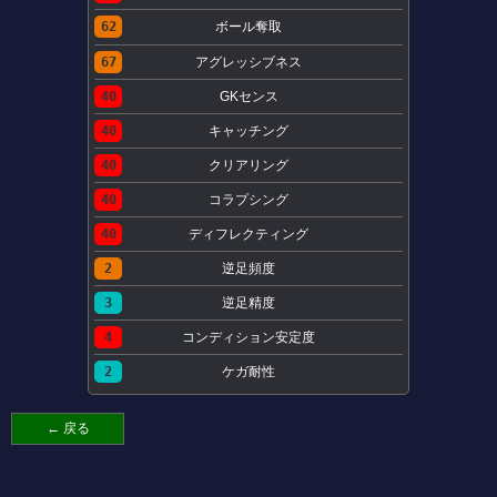
62
ボール奪取
67
アグレッシブネス
40
GKセンス
40
キャッチング
40
クリアリング
40
コラプシング
40
ディフレクティング
2
逆足頻度
3
逆足精度
4
コンディション安定度
2
ケガ耐性
← 戻る