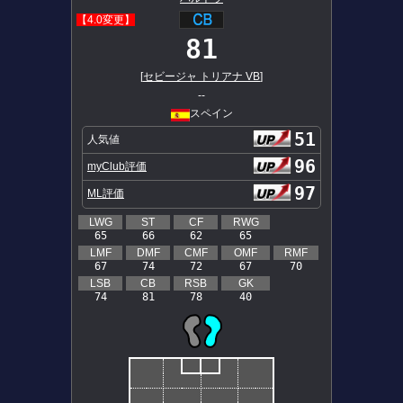
【4.0変更】
81
[
セビージャ トリアナ VB
]
--
スペイン
51
人気値
96
myClub評価
97
ML評価
LWG
ST
CF
RWG
65
66
62
65
LMF
DMF
CMF
OMF
RMF
67
74
72
67
70
LSB
CB
RSB
GK
74
81
78
40