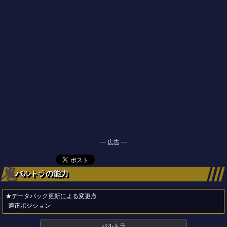
━ 広告 ━
バルトラの能力
★データパック更新による変更点
適正ポジション
バルトラ