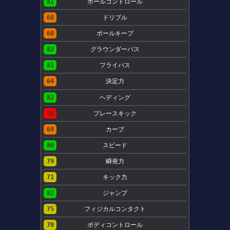
81
ボールコントロール
68
ドリブル
68
ボールキープ
82
グラウンダーパス
81
フライパス
64
決定力
82
ヘディング
58
プレースキック
69
カーブ
80
スピード
79
瞬発力
71
キック力
82
ジャンプ
75
フィジカルコンタクト
70
ボディコントロール