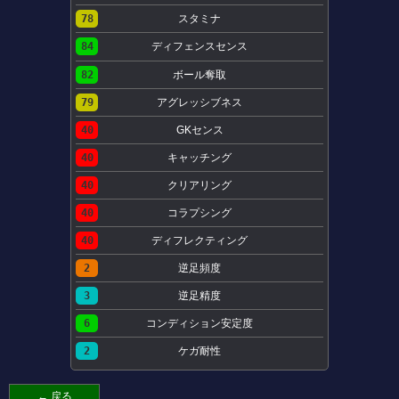
78
スタミナ
84
ディフェンスセンス
82
ボール奪取
79
アグレッシブネス
40
GKセンス
40
キャッチング
40
クリアリング
40
コラプシング
40
ディフレクティング
2
逆足頻度
3
逆足精度
6
コンディション安定度
2
ケガ耐性
← 戻る