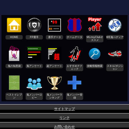
HOME
FP選手
選手データ
チームデータ
ML/myClubオ
WE鬼ぺディア
ススメ
鬼の知恵袋
鬼アンケート
超アンケート
おすすめテク
攻略情報検索
スキル/ポジシ
ニック
ョン
ベストイレブ
鬼メンバーロ
鬼メンバーラ
鬼メンバー登
ン
ビー
ンキング
録
サイトマップ
リンク
お問い合わせ