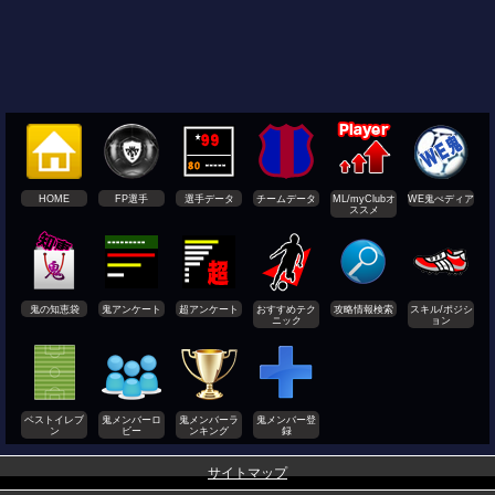
HOME
FP選手
選手データ
チームデータ
ML/myClubオ
WE鬼ぺディア
ススメ
鬼の知恵袋
鬼アンケート
超アンケート
おすすめテク
攻略情報検索
スキル/ポジシ
ニック
ョン
ベストイレブ
鬼メンバーロ
鬼メンバーラ
鬼メンバー登
ン
ビー
ンキング
録
サイトマップ