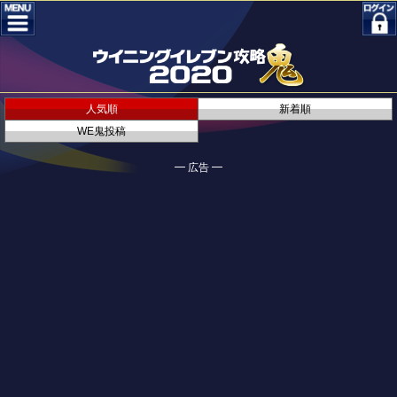
人気順
新着順
WE鬼投稿
━ 広告 ━