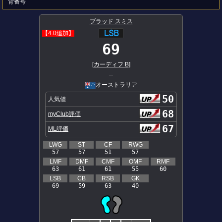
背番号
ブラッド スミス
【4.0追加】
69
[
カーディフ B
]
--
オーストラリア
50
人気値
68
myClub評価
67
ML評価
LWG
ST
CF
RWG
57
57
51
57
LMF
DMF
CMF
OMF
RMF
63
61
61
55
60
LSB
CB
RSB
GK
69
59
63
40