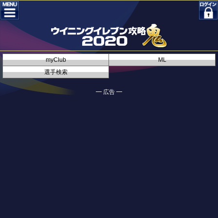
myClub
ML
選手検索
━ 広告 ━