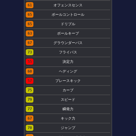
61
オフェンスセンス
65
ボールコントロール
65
ドリブル
63
ボールキープ
67
グラウンダーパス
73
フライパス
55
決定力
60
ヘディング
57
プレースキック
75
カーブ
79
スピード
77
瞬発力
67
キック力
70
ジャンプ