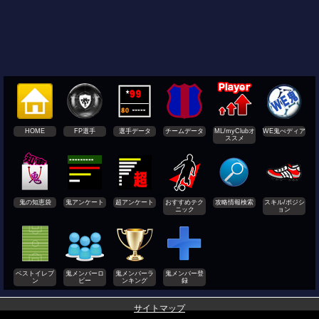
HOME
FP選手
選手データ
チームデータ
ML/myClubオ
WE鬼ぺディア
ススメ
鬼の知恵袋
鬼アンケート
超アンケート
おすすめテク
攻略情報検索
スキル/ポジシ
ニック
ョン
ベストイレブ
鬼メンバーロ
鬼メンバーラ
鬼メンバー登
ン
ビー
ンキング
録
サイトマップ