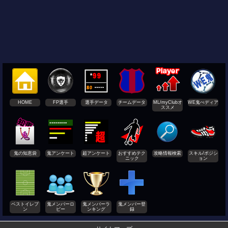
HOME
FP選手
選手データ
チームデータ
ML/myClubオ
WE鬼ぺディア
ススメ
鬼の知恵袋
鬼アンケート
超アンケート
おすすめテク
攻略情報検索
スキル/ポジシ
ニック
ョン
ベストイレブ
鬼メンバーロ
鬼メンバーラ
鬼メンバー登
ン
ビー
ンキング
録