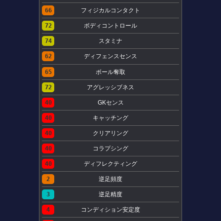
66
フィジカルコンタクト
72
ボディコントロール
74
スタミナ
62
ディフェンスセンス
65
ボール奪取
72
アグレッシブネス
40
GKセンス
40
キャッチング
40
クリアリング
40
コラプシング
40
ディフレクティング
2
逆足頻度
3
逆足精度
4
コンディション安定度