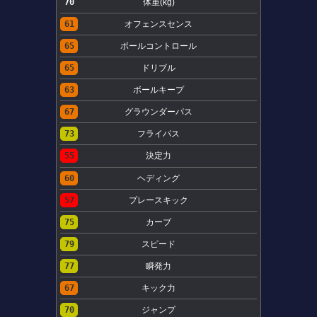
70
体重(kg)
61
オフェンスセンス
65
ボールコントロール
65
ドリブル
63
ボールキープ
67
グラウンダーパス
73
フライパス
55
決定力
60
ヘディング
57
プレースキック
75
カーブ
79
スピード
77
瞬発力
67
キック力
70
ジャンプ