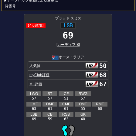
★データパック更新による変更点
背番号
ブラッド スミス
【4.0追加】
69
[
カーディフ B
]
--
オーストラリア
50
人気値
68
myClub評価
67
ML評価
LWG
ST
CF
RWG
57
57
51
57
LMF
DMF
CMF
OMF
RMF
63
61
61
55
60
LSB
CB
RSB
GK
69
59
63
40