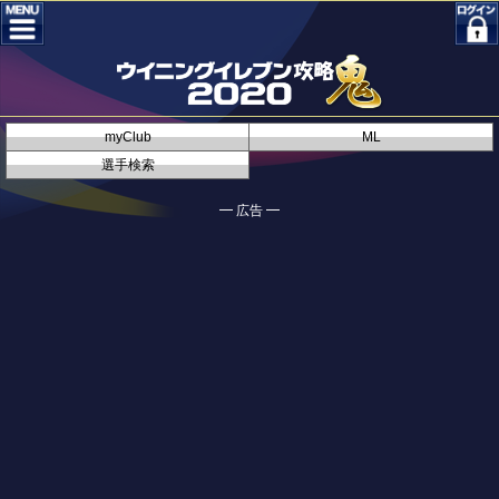
myClub
ML
選手検索
━ 広告 ━