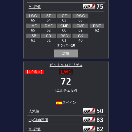
75
ML評価
LWG
ST
CF
RWG
65
64
63
63
LMF
DMF
CMF
OMF
RMF
65
62
66
62
62
LSB
CB
RSB
GK
61
51
61
40
ナンバー10
詳細
ビクトル ロドリゲス
【4.0追加】
72
[
エルチェ BV
]
--
スペイン
50
人気値
83
myClub評価
82
ML評価