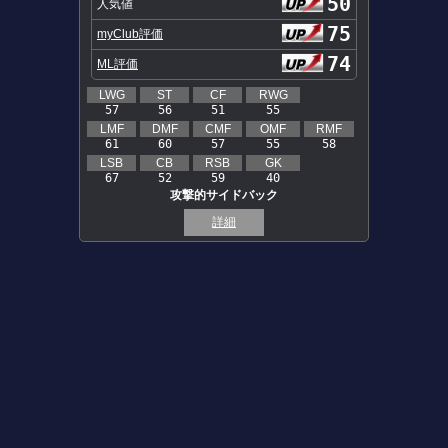
50
人気値
75
myClub評価
74
ML評価
LWG
ST
CF
RWG
57
56
51
55
LMF
DMF
CMF
OMF
RMF
61
60
57
55
58
LSB
CB
RSB
GK
67
52
59
40
攻撃的サイドバック
詳細