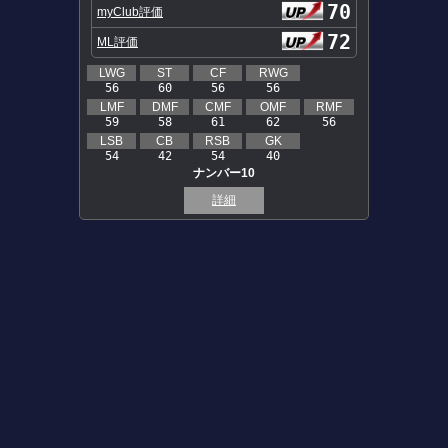
70
myClub評価
72
ML評価
LWG
ST
CF
RWG
56
60
56
56
LMF
DMF
CMF
OMF
RMF
59
58
61
62
56
LSB
CB
RSB
GK
54
42
54
40
ナンバー10
詳細