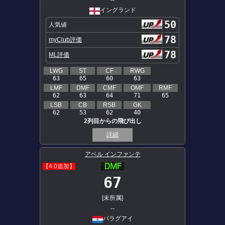
--
イングランド
50
人気値
78
myClub評価
78
ML評価
LWG
ST
CF
RWG
63
65
60
63
LMF
DMF
CMF
OMF
RMF
62
63
64
71
65
LSB
CB
RSB
GK
62
53
62
40
2列目からの飛び出し
詳細
アベル インファンテ
【4.0追加】
67
[未所属]
--
パラグアイ