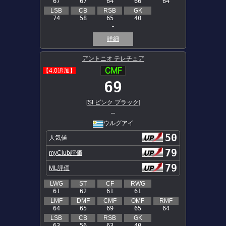
67
67
64
66
64
LSB
CB
RSB
GK
74
58
65
40
-
詳細
アントニオ テレチュア
【4.0追加】
69
[
SI ピンク ブラック
]
--
ウルグアイ
50
人気値
79
myClub評価
79
ML評価
LWG
ST
CF
RWG
61
62
61
61
LMF
DMF
CMF
OMF
RMF
64
65
69
65
64
LSB
CB
RSB
GK
63
56
63
40