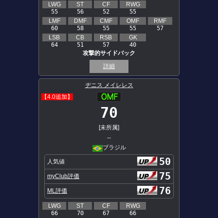
LWG
ST
CF
RWG
55
56
52
55
LMF
DMF
CMF
OMF
RMF
60
58
55
55
57
LSB
CB
RSB
GK
64
51
57
40
攻撃的サイドバック
詳細
ヂニス メイレレス
【4.0追加】
70
[未所属]
--
ブラジル
50
人気値
75
myClub評価
76
ML評価
LWG
ST
CF
RWG
66
70
67
66