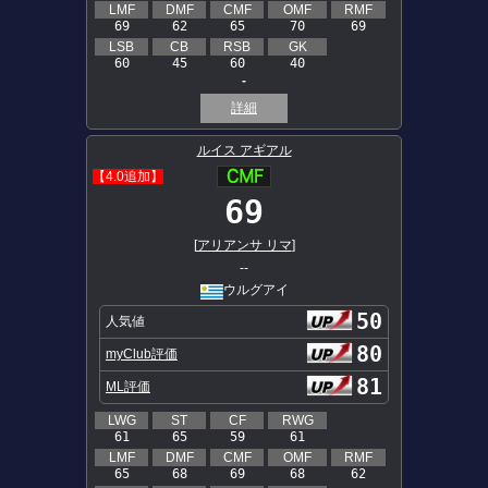
LMF
DMF
CMF
OMF
RMF
69
62
65
70
69
LSB
CB
RSB
GK
60
45
60
40
-
詳細
ルイス アギアル
【4.0追加】
69
[
アリアンサ リマ
]
--
ウルグアイ
50
人気値
80
myClub評価
81
ML評価
LWG
ST
CF
RWG
61
65
59
61
LMF
DMF
CMF
OMF
RMF
65
68
69
68
62