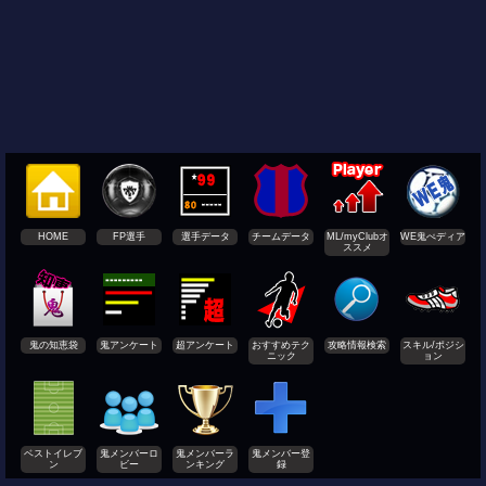
HOME
FP選手
選手データ
チームデータ
ML/myClubオ
WE鬼ぺディア
ススメ
鬼の知恵袋
鬼アンケート
超アンケート
おすすめテク
攻略情報検索
スキル/ポジシ
ニック
ョン
ベストイレブ
鬼メンバーロ
鬼メンバーラ
鬼メンバー登
ン
ビー
ンキング
録