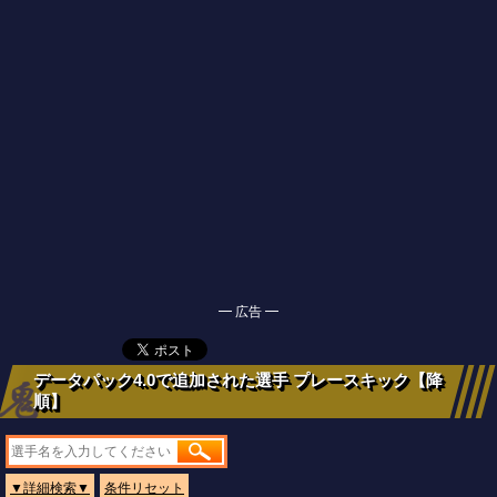
━ 広告 ━
データパック4.0で追加された選手 プレースキック【降
順】
▼詳細検索▼
条件リセット