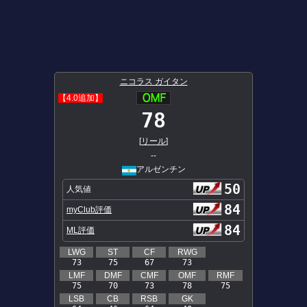
ニコラス ガイタン
【4.0追加】
78
[
リール
]
--
アルゼンチン
50
人気値
84
myClub評価
84
ML評価
LWG
ST
CF
RWG
73
75
67
73
LMF
DMF
CMF
OMF
RMF
75
70
73
78
75
LSB
CB
RSB
GK