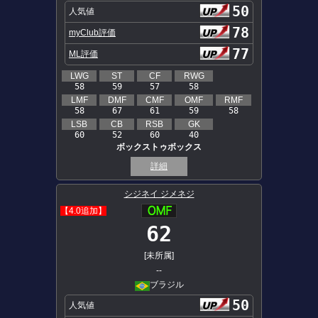
50
人気値
78
myClub評価
77
ML評価
LWG
ST
CF
RWG
58
59
57
58
LMF
DMF
CMF
OMF
RMF
58
67
61
59
58
LSB
CB
RSB
GK
60
52
60
40
ボックストゥボックス
詳細
シジネイ ジメネジ
【4.0追加】
62
[未所属]
--
ブラジル
50
人気値