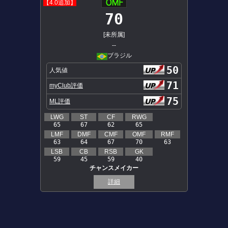
【4.0追加】
70
[未所属]
--
ブラジル
50
人気値
71
myClub評価
75
ML評価
LWG
ST
CF
RWG
65
67
62
65
LMF
DMF
CMF
OMF
RMF
63
64
67
70
63
LSB
CB
RSB
GK
59
45
59
40
チャンスメイカー
詳細