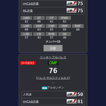
75
myClub評価
75
ML評価
LWG
ST
CF
RWG
62
66
61
62
LMF
DMF
CMF
OMF
RMF
60
63
65
69
60
LSB
CB
RSB
GK
57
43
57
40
ナンバー10
詳細
リッキー アルバレス
【4.0追加】
76
[
ベレス サルスフィエルド
]
--
アルゼンチン
50
人気値
81
myClub評価