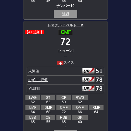
64
46
64
40
ナンバー10
詳細
レオナルド ベルトーネ
【4.0追加】
72
[
トゥーン
]
--
スイス
51
人気値
78
myClub評価
78
ML評価
LWG
ST
CF
RWG
62
63
59
62
LMF
DMF
CMF
OMF
RMF
64
68
72
66
64
LSB
CB
RSB
GK
65
55
65
40
-