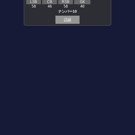
LSB
CB
RSB
GK
58
46
58
40
ナンバー10
詳細