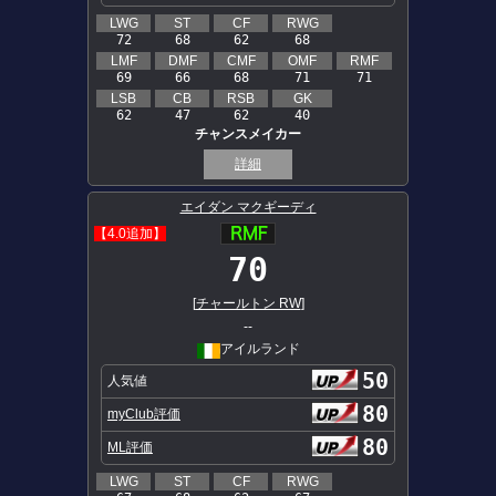
LWG
ST
CF
RWG
72
68
62
68
LMF
DMF
CMF
OMF
RMF
69
66
68
71
71
LSB
CB
RSB
GK
62
47
62
40
チャンスメイカー
詳細
エイダン マクギーディ
【4.0追加】
70
[
チャールトン RW
]
--
アイルランド
50
人気値
80
myClub評価
80
ML評価
LWG
ST
CF
RWG