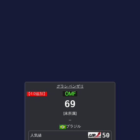
グラシ ベンザリ
【4.0追加】
69
[未所属]
--
ブラジル
50
人気値