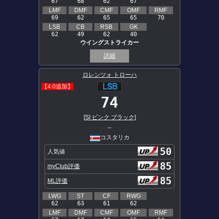
67
68
62
67
LMF
DMF
CMF
OMF
RMF
69
62
65
65
70
LSB
CB
RSB
GK
62
49
62
40
ウイングストライカー
詳細
ロレンツォ トローハ
【4.0追加】
74
[
SI ピンク ブラック
]
--
コスタリカ
50
人気値
85
myClub評価
85
ML評価
LWG
ST
CF
RWG
62
63
61
62
LMF
DMF
CMF
OMF
RMF