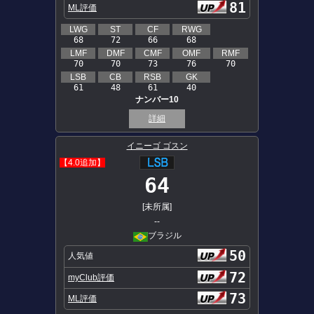
81
ML評価
LWG
ST
CF
RWG
68
72
66
68
LMF
DMF
CMF
OMF
RMF
70
70
73
76
70
LSB
CB
RSB
GK
61
48
61
40
ナンバー10
詳細
イニーゴ ゴスン
【4.0追加】
64
[未所属]
--
ブラジル
50
人気値
72
myClub評価
73
ML評価