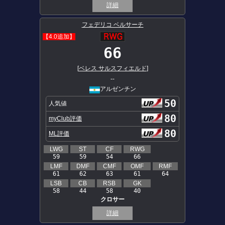
詳細
フェデリコ ベルサーチ
【4.0追加】
66
[
ベレス サルスフィエルド
]
--
アルゼンチン
50
人気値
80
myClub評価
80
ML評価
LWG
ST
CF
RWG
59
59
54
66
LMF
DMF
CMF
OMF
RMF
61
62
63
61
64
LSB
CB
RSB
GK
58
44
58
40
クロサー
詳細