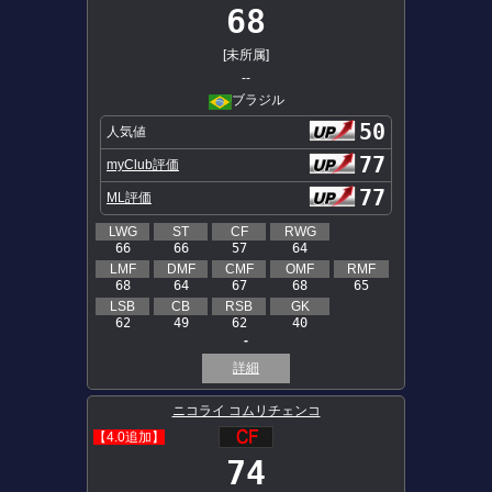
68
[未所属]
--
ブラジル
50
人気値
77
myClub評価
77
ML評価
LWG
ST
CF
RWG
66
66
57
64
LMF
DMF
CMF
OMF
RMF
68
64
67
68
65
LSB
CB
RSB
GK
62
49
62
40
-
詳細
ニコライ コムリチェンコ
【4.0追加】
74