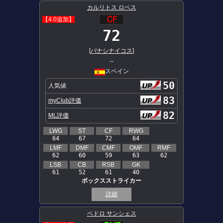
カルリトス ロペス
【4.0追加】
72
[
パナシナイコス
]
--
スペイン
50
人気値
83
myClub評価
82
ML評価
LWG
ST
CF
RWG
64
67
72
64
LMF
DMF
CMF
OMF
RMF
62
60
59
63
62
LSB
CB
RSB
GK
61
52
61
40
ボックスストライカー
詳細
ペドロ サンシェス