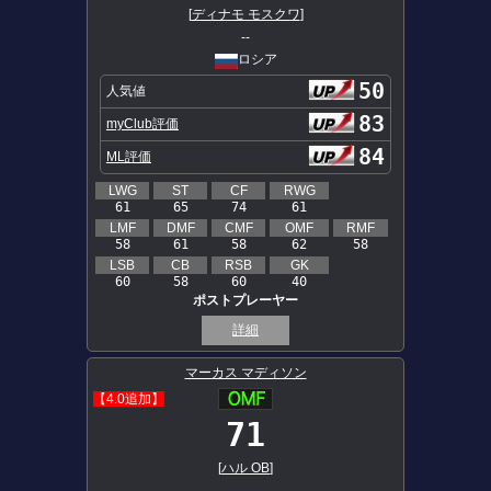
[
ディナモ モスクワ
]
--
ロシア
50
人気値
83
myClub評価
84
ML評価
LWG
ST
CF
RWG
61
65
74
61
LMF
DMF
CMF
OMF
RMF
58
61
58
62
58
LSB
CB
RSB
GK
60
58
60
40
ポストプレーヤー
詳細
マーカス マディソン
【4.0追加】
71
[
ハル OB
]