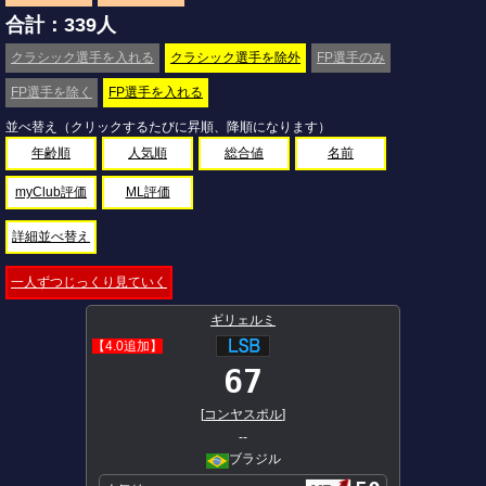
合計：339人
クラシック選手を入れる
クラシック選手を除外
FP選手のみ
FP選手を除く
FP選手を入れる
並べ替え（クリックするたびに昇順、降順になります）
年齢順
人気順
総合値
名前
myClub評価
ML評価
詳細並べ替え
一人ずつじっくり見ていく
ギリェルミ
【4.0追加】
67
[
コンヤスポル
]
--
ブラジル