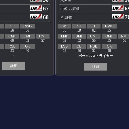
67
6
myClub評価
68
7
ML評価
CF
RWG
LWG
ST
CF
RWG
56
56
55
59
62
55
F
CMF
OMF
RMF
LMF
DMF
CMF
OMF
RMF
60
62
57
52
52
50
55
52
RSB
GK
LSB
CB
RSB
GK
53
40
52
46
52
40
-
ボックスストライカー
詳細
詳細