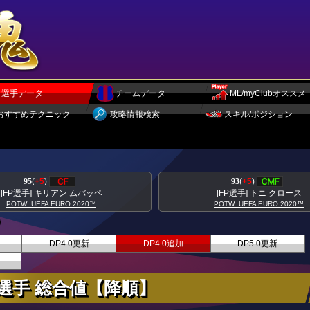
選手データ
チームデータ
ML/myClubオススメ
おすすめテクニック
攻略情報検索
スキル/ポジション
95
(
+5
)
93
(
+5
)
[FP選手] キリアン ムバッペ
[FP選手] トニ クロース
POTW: UEFA EURO 2020™
POTW: UEFA EURO 2020™
DP4.0更新
DP4.0追加
DP5.0更新
選手 総合値【降順】