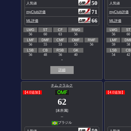
50
人気値
人気値
71
myClub評価
myClub評価
66
ML評価
ML評価
LWG
ST
CF
RWG
LWG
ST
56
60
63
56
56
60
LMF
DMF
CMF
OMF
RMF
LMF
DM
56
55
53
55
56
59
58
LSB
CB
RSB
GK
LSB
CB
56
48
56
40
54
42
-
詳細
チム クラルク
【4.0追加】
【4.0追加】
62
[未所属]
--
ブラジル
50
人気値
人気値