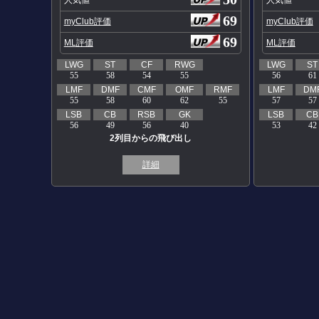
69
myClub評価
myClub評価
69
ML評価
ML評価
LWG
ST
CF
RWG
LWG
ST
55
58
54
55
56
61
LMF
DMF
CMF
OMF
RMF
LMF
DM
55
58
60
62
55
57
57
LSB
CB
RSB
GK
LSB
CB
56
49
56
40
53
42
2列目からの飛び出し
詳細