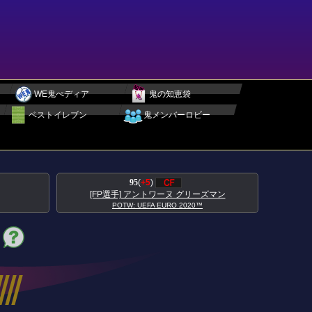
WE鬼ぺディア
鬼の知恵袋
ベストイレブン
鬼メンバーロビー
95
(
+5
)
[FP選手] アントワーヌ グリーズマン
POTW: UEFA EURO 2020™