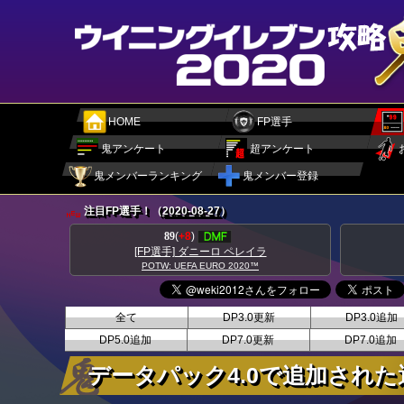
HOME
FP選手
鬼アンケート
超アンケート
鬼メンバーランキング
鬼メンバー登録
注目FP選手！（
2020-08-27
）
89
(
+8
)
[FP選手] ダニーロ ペレイラ
POTW: UEFA EURO 2020™
全て
DP3.0更新
DP3.0追加
DP5.0追加
DP7.0更新
DP7.0追加
データパック4.0で追加された