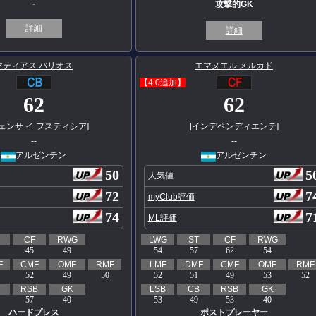
-
攻撃的GK
詳細
詳細
マティアス バリオス
エマヌエル メルカド
【4.0追加】
62
62
ェンサ イ フスティシア
]
[
インデペンディエンテ
]
--
--
アルゼンチン
アルゼンチン
50
5
人気値
72
7
myClub評価
74
7
ML評価
CF
RWG
LWG
ST
CF
RWG
45
49
54
57
62
54
F
CMF
OMF
RMF
LMF
DMF
CMF
OMF
RMF
52
49
50
52
51
49
53
52
RSB
GK
LSB
CB
RSB
GK
57
40
53
49
53
40
ハードプレス
ポストプレーヤー