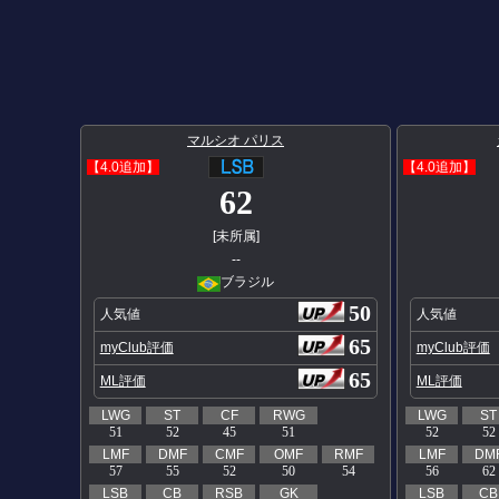
マルシオ パリス
【4.0追加】
【4.0追加】
62
[未所属]
--
ブラジル
50
人気値
人気値
65
myClub評価
myClub評価
65
ML評価
ML評価
LWG
ST
CF
RWG
LWG
ST
51
52
45
51
52
52
LMF
DMF
CMF
OMF
RMF
LMF
DM
57
55
52
50
54
56
62
LSB
CB
RSB
GK
LSB
CB