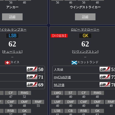
56
40
56
46
56
40
アンカー
ウイングストライカー
詳細
詳細
マイケル ケンプター
ロビー マクローリー
【4.0追加】
62
62
[
チューリッヒ
]
[
リヴィングストン
]
--
--
スイス
スコットランド
50
5
人気値
71
7
myClub評価
69
7
ML評価
CF
RWG
LWG
ST
CF
RWG
47
52
40
40
40
40
F
CMF
OMF
RMF
LMF
DMF
CMF
OMF
RMF
50
48
55
40
40
40
40
40
RSB
GK
LSB
CB
RSB
GK
57
40
41
46
41
62