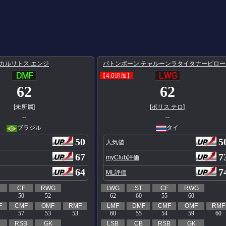
カルリトス エンジ
パトンポーン チャルーンラタイタナーピロー
【4.0追加】
62
62
[未所属]
[
ポリス テロ
]
--
--
ブラジル
タイ
50
5
人気値
67
7
myClub評価
64
7
ML評価
CF
RWG
LWG
ST
CF
RWG
50
52
62
60
55
60
F
CMF
OMF
RMF
LMF
DMF
CMF
OMF
RMF
57
53
53
60
55
54
59
60
RSB
GK
LSB
CB
RSB
GK