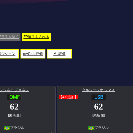
P選手を除く
FP選手を入れる
ポジション
myClub評価
ML評価
シジネイ ジメネジ
タルシージオ ジマス
【4.0追加】
62
62
[未所属]
[未所属]
--
--
ブラジル
ブラジル