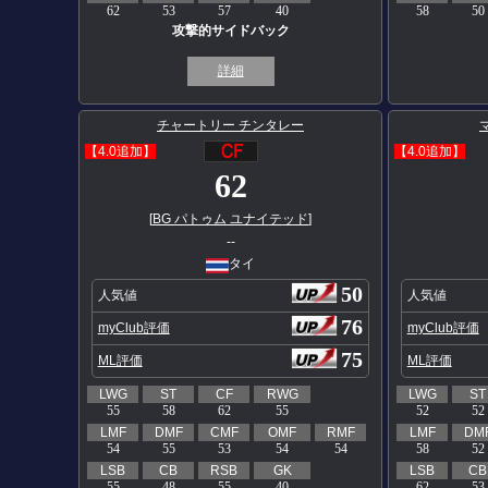
62
53
57
40
58
50
攻撃的サイドバック
詳細
チャートリー チンタレー
【4.0追加】
【4.0追加】
62
[
BG パトゥム ユナイテッド
]
--
タイ
50
人気値
人気値
76
myClub評価
myClub評価
75
ML評価
ML評価
LWG
ST
CF
RWG
LWG
ST
55
58
62
55
52
52
LMF
DMF
CMF
OMF
RMF
LMF
DM
54
55
53
54
54
58
52
LSB
CB
RSB
GK
LSB
CB
55
48
55
40
62
53