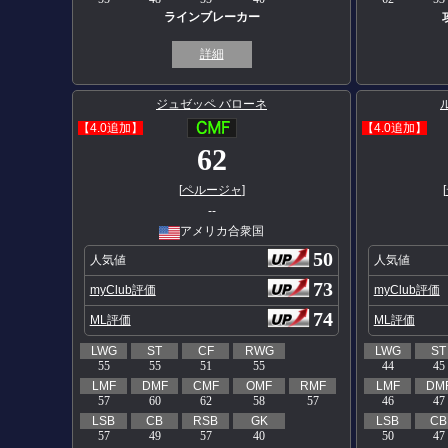
ラインブレーカー
詳細
ジュゼッペ バローネ
【4.0追加】
【4.0追加】
62
[
ペルージャ
]
[
--
アメリカ合衆国
50
人気値
人気値
73
myClub評価
myClub評価
74
ML評価
ML評価
LWG
ST
CF
RWG
LWG
ST
55
55
51
55
44
45
LMF
DMF
CMF
OMF
RMF
LMF
DM
57
60
62
58
57
46
47
LSB
CB
RSB
GK
LSB
CB
57
49
57
40
50
47