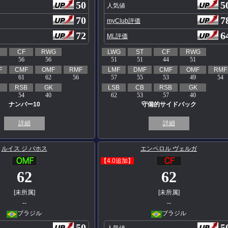
50
5
人気値
70
7
myClub評価
72
6
ML評価
CF
RWG
LWG
ST
CF
RWG
56
56
51
51
44
51
F
CMF
OMF
RMF
LMF
DMF
CMF
OMF
RMF
61
62
56
57
55
53
49
54
RSB
GK
LSB
CB
RSB
GK
54
40
62
53
57
40
ナンバー10
守備的サイドバック
詳細
詳細
ルイス ジ バホス
エンペロル ヴェルガ
【4.0追加】
62
62
[未所属]
[未所属]
--
--
ブラジル
ブラジル
50
5
人気値