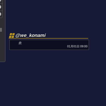
9
0
@we_konami
@
01月01日 09:00