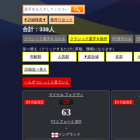
▼詳細検索▼
条件リセット
合計：339人
クラシック選手を入れる
クラシック選手を除外
FP選手のみ
F
並べ替え（クリックするたびに昇順、降順になります）
年齢順
人気順
▼総合値
名前
詳細並べ替え
一人ずつじっくり見ていく
マイケル フォリヴィ
【4.0追加】
【4.0追加】
63
[
ワトフォード BY
]
--
イングランド