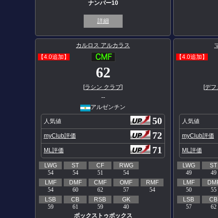
ナンバー10
詳細
カルロス アルカラス
【4.0追加】
【4.0追加】
62
[
ラシン クラブ
]
[
デフ
--
アルゼンチン
50
人気値
人気値
72
myClub評価
myClub評価
71
ML評価
ML評価
LWG
ST
CF
RWG
LWG
ST
54
54
51
54
49
49
LMF
DMF
CMF
OMF
RMF
LMF
DM
54
60
62
57
54
50
55
LSB
CB
RSB
GK
LSB
CB
59
61
59
40
57
62
ボックストゥボックス