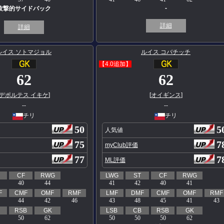
-
攻撃的サイドバック
詳細
詳細
ルイス ソトマジョル
ルイス コバチッチ
【4.0追加】
62
62
デポルテス イキケ
]
[
オイギンス
]
--
--
チリ
チリ
50
5
人気値
75
7
myClub評価
77
7
ML評価
CF
RWG
LWG
ST
CF
RWG
40
44
41
42
40
41
F
CMF
OMF
RMF
LMF
DMF
CMF
OMF
RMF
44
42
46
43
48
45
41
43
RSB
GK
LSB
CB
RSB
GK
50
62
50
50
50
62