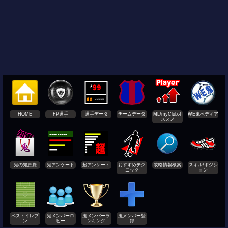
HOME
FP選手
選手データ
チームデータ
ML/myClubオ
WE鬼ぺディア
ススメ
鬼の知恵袋
鬼アンケート
超アンケート
おすすめテク
攻略情報検索
スキル/ポジシ
ニック
ョン
ベストイレブ
鬼メンバーロ
鬼メンバーラ
鬼メンバー登
ン
ビー
ンキング
録