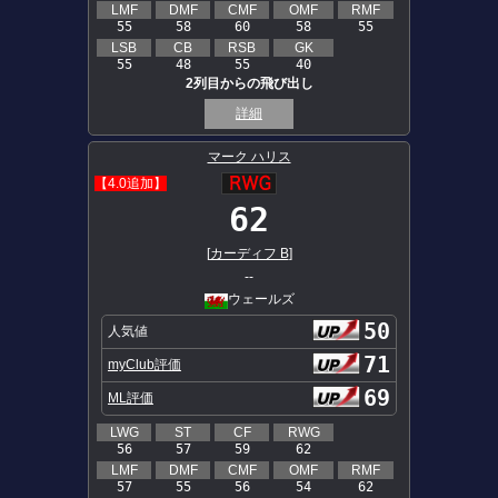
LMF
DMF
CMF
OMF
RMF
55
58
60
58
55
LSB
CB
RSB
GK
55
48
55
40
2列目からの飛び出し
詳細
マーク ハリス
【4.0追加】
62
[
カーディフ B
]
--
ウェールズ
50
人気値
71
myClub評価
69
ML評価
LWG
ST
CF
RWG
56
57
59
62
LMF
DMF
CMF
OMF
RMF
57
55
56
54
62