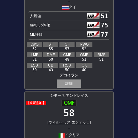
--
タイ
51
人気値
75
myClub評価
77
ML評価
LWG
ST
CF
RWG
52
55
57
52
LMF
DMF
CMF
OMF
RMF
51
50
49
51
51
LSB
CB
RSB
GK
50
43
50
40
デコイラン
詳細
シモーネ アンドレイス
【4.0追加】
58
[
ヴィルトゥス エンテッラ
]
--
イタリア