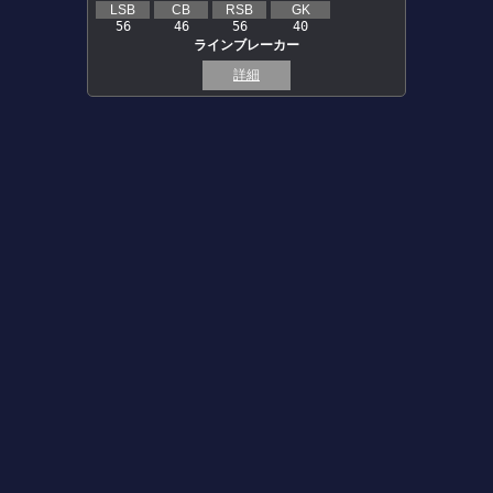
LSB
CB
RSB
GK
56
46
56
40
ラインブレーカー
詳細