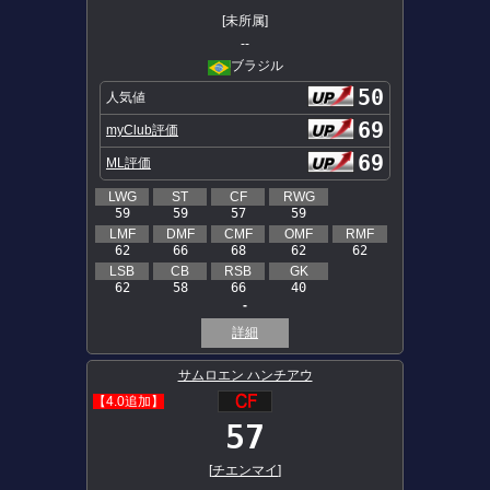
[未所属]
--
ブラジル
50
人気値
69
myClub評価
69
ML評価
LWG
ST
CF
RWG
59
59
57
59
LMF
DMF
CMF
OMF
RMF
62
66
68
62
62
LSB
CB
RSB
GK
62
58
66
40
-
詳細
サムロエン ハンチアウ
【4.0追加】
57
[
チエンマイ
]