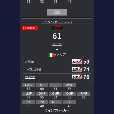
61
52
61
40
-
詳細
フェリペ ガレアッツィ
【4.0追加】
61
[
ローマ
]
--
イタリア
50
人気値
74
myClub評価
76
ML評価
LWG
ST
CF
RWG
57
60
61
57
LMF
DMF
CMF
OMF
RMF
57
55
54
55
57
LSB
CB
RSB
GK
56
48
56
40
ラインブレーカー