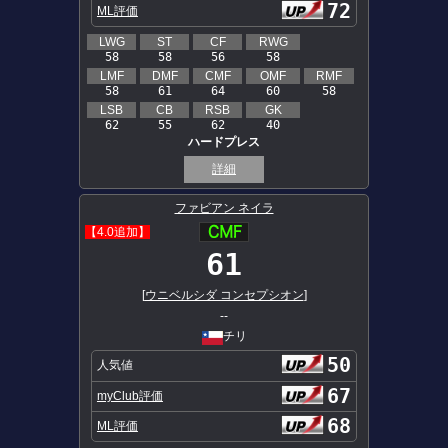
72
ML評価
LWG
ST
CF
RWG
58
58
56
58
LMF
DMF
CMF
OMF
RMF
58
61
64
60
58
LSB
CB
RSB
GK
62
55
62
40
ハードプレス
詳細
ファビアン ネイラ
【4.0追加】
61
[
ウニベルシダ コンセプシオン
]
--
チリ
50
人気値
67
myClub評価
68
ML評価