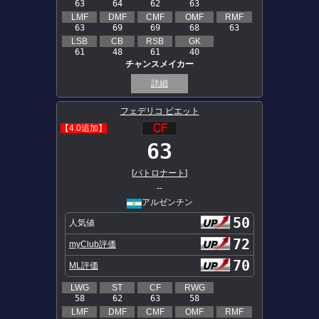
63
64
62
63
LMF
DMF
CMF
OMF
RMF
63
69
69
68
63
LSB
CB
RSB
GK
61
48
61
40
チャンスメイカー
詳細
フェデリコ ビエット
【4.0追加】
63
[
パトロナート
]
--
アルゼンチン
50
人気値
72
myClub評価
70
ML評価
LWG
ST
CF
RWG
58
62
63
58
LMF
DMF
CMF
OMF
RMF