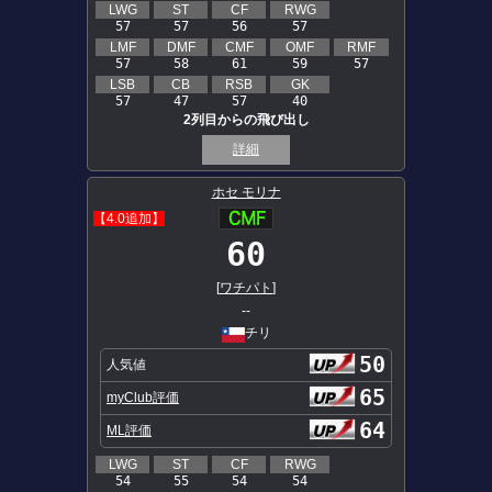
LWG
ST
CF
RWG
57
57
56
57
LMF
DMF
CMF
OMF
RMF
57
58
61
59
57
LSB
CB
RSB
GK
57
47
57
40
2列目からの飛び出し
詳細
ホセ モリナ
【4.0追加】
60
[
ワチパト
]
--
チリ
50
人気値
65
myClub評価
64
ML評価
LWG
ST
CF
RWG
54
55
54
54