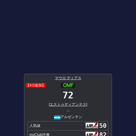
マウロ ディアス
【4.0追加】
72
[
エストゥディアンテス
]
--
アルゼンチン
50
人気値
82
myClub評価