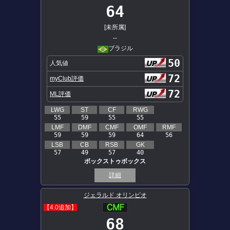
64
[未所属]
--
ブラジル
50
人気値
72
myClub評価
72
ML評価
LWG
ST
CF
RWG
55
59
55
55
LMF
DMF
CMF
OMF
RMF
59
59
59
64
56
LSB
CB
RSB
GK
57
49
57
40
ボックストゥボックス
詳細
ジェラルド オリンピオ
【4.0追加】
68