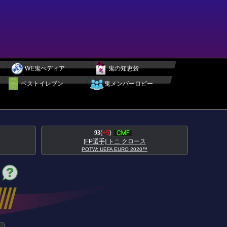
WE鬼ぺディア
鬼の知恵袋
ベストイレブン
鬼メンバーロビー
95
(
+5
)
ロース
[FP選手] アントワーヌ グリーズマン
2020™
POTW: UEFA EURO 2020™