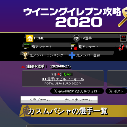
HOME
FP選手
鬼アンケート
超アンケート
鬼メンバーランキング
鬼メンバー登録
注目FP選手！（
2020-08-27
）
89
(
+8
)
ェキール
[FP選手] ダニーロ ペレイラ
020™
POTW: UEFA EURO 2020™
クラブチーム
ナショナルチーム
カスムパシャの選手一覧