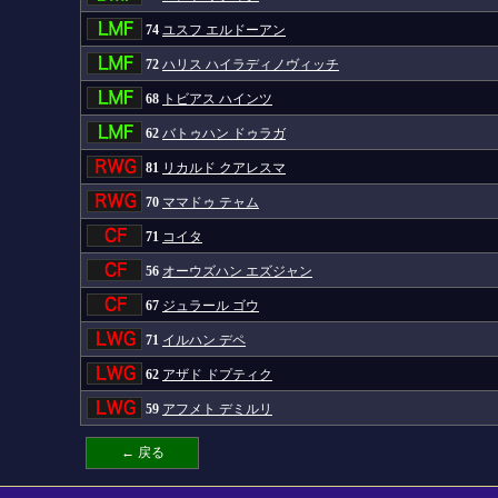
74
ユスフ エルドーアン
72
ハリス ハイラディノヴィッチ
68
トビアス ハインツ
62
バトゥハン ドゥラガ
81
リカルド クアレスマ
70
ママドゥ テャム
71
コイタ
56
オーウズハン エズジャン
67
ジュラール ゴウ
71
イルハン デペ
62
アザド ドプティク
59
アフメト デミルリ
← 戻る