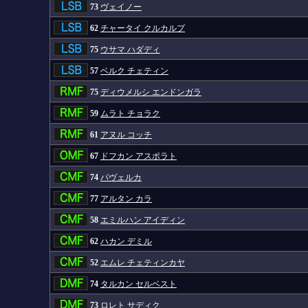
73
ヴェイノー
62
チャータイ クルカルプ
75
ウサマ ハダディ
57
ベルク チェティン
75
ディウメルシ エンドンガラ
59
ムラト チョラク
61
アヌル コッチ
67
ドフカン アスポラト
74
パヴェルカ
77
アルタン カラ
58
エミルハン アイディン
62
ハカン デミル
52
エムレ チェティンカヤ
74
タルカン セルベスト
73
ロレト サディク