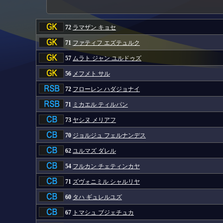
72
ラマザン キョセ
71
ファティフ エズテュルク
57
ムラト ジャン ユルドゥズ
56
メフメト サル
72
フローレン ハダジョナイ
71
ミカエル ティルパン
73
ヤシヌ メリアフ
70
ジョルジュ フェルナンデス
62
ユルマズ ダレル
54
フルカン チェティンカヤ
71
ズヴォニミル シャルリヤ
60
タハ ギュレルユズ
67
トマシュ ブジェチュカ