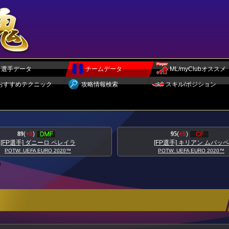
選手データ
チームデータ
ML/myClubオススメ
おすすめテクニック
攻略情報検索
スキル/ポジション
95
(
+5
)
93
(
+5
)
[FP選手] キリアン ムバッペ
[FP選手] トニ ク
POTW: UEFA EURO 2020™
POTW: UEFA EURO 