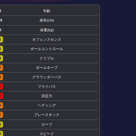
0
年齢
78
身長(cm)
8
体重(kg)
1
オフェンスセンス
0
ボールコントロール
4
ドリブル
7
ボールキープ
3
グラウンダーパス
5
フライパス
8
決定力
0
ヘディング
7
プレースキック
0
カーブ
8
スピード