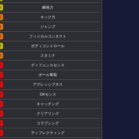
6
瞬発力
5
キック力
1
ジャンプ
1
フィジカルコンタクト
2
ボディコントロール
2
スタミナ
8
ディフェンスセンス
7
ボール奪取
7
アグレッシブネス
0
GKセンス
0
キャッチング
0
クリアリング
0
コラプシング
0
ディフレクティング