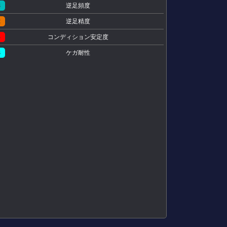
3
逆足頻度
2
逆足精度
4
コンディション安定度
3
ケガ耐性