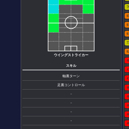
7
6
6
6
7
6
ウイングストライカー
4
スキル
4
軸裏ターン
4
足裏コントロール
4
-
4
-
4
-
4
-
4