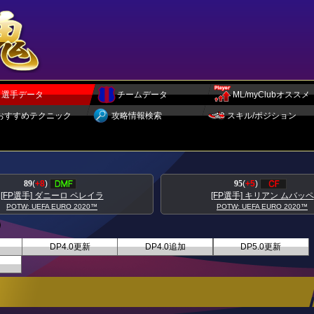
選手データ
チームデータ
ML/myClubオススメ
おすすめテクニック
攻略情報検索
スキル/ポジション
95
(
+5
)
93
(
+5
)
[FP選手] キリアン ムバッペ
[FP選手] トニ クロース
POTW: UEFA EURO 2020™
POTW: UEFA EURO 2020™
DP4.0更新
DP4.0追加
DP5.0更新