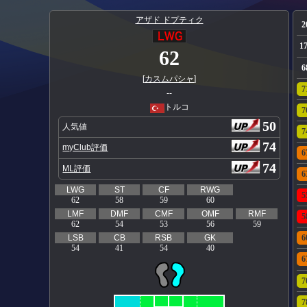
アザド ドプティク
2
1
62
6
[
カスムパシャ
]
7
--
トルコ
7
50
人気値
7
74
myClub評価
6
74
ML評価
6
LWG
ST
CF
RWG
5
62
58
59
60
LMF
DMF
CMF
OMF
RMF
5
62
54
53
56
59
LSB
CB
RSB
GK
6
54
41
54
40
6
7
7