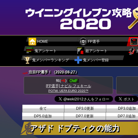
HOME
FP選手
鬼アンケート
超アンケート
鬼メンバーランキング
鬼メンバー登録
注目FP選手！（
2020-08-27
）
89
(
+8
)
[FP選手] ダニーロ ペレイラ
POTW: UEFA EURO 2020™
全て
DP3.0更新
DP3.0追加
DP5.0追加
DP7.0更新
DP7.0追加
アザド ドプティクの能力