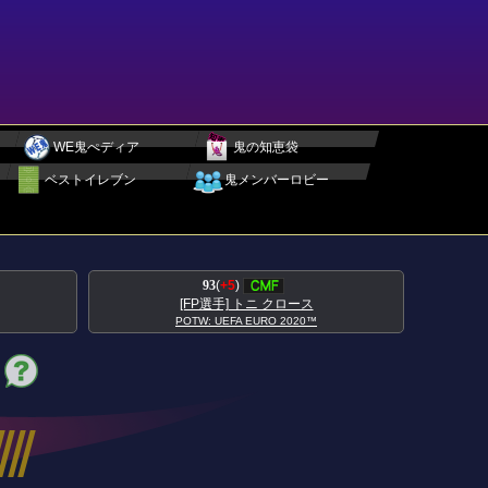
WE鬼ぺディア
鬼の知恵袋
ベストイレブン
鬼メンバーロビー
95
(
+5
)
[FP選手] アントワーヌ グリーズマン
POTW: UEFA EURO 2020™