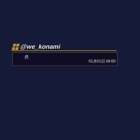
@we_konami
@
01月01日 09:00