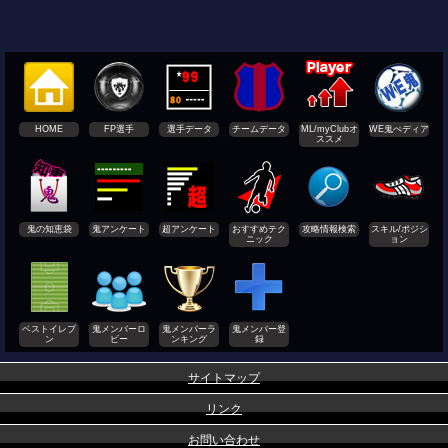
HOME
FP選手
選手データ
チームデータ
ML/myClubオ
WE鬼ぺディア
ススメ
鬼の知恵袋
鬼アンケート
超アンケート
おすすめテク
攻略情報検索
スキル/ポジシ
ニック
ョン
ベストイレブ
鬼メンバーロ
鬼メンバーラ
鬼メンバー登
ン
ビー
ンキング
録
サイトマップ
リンク
お問い合わせ