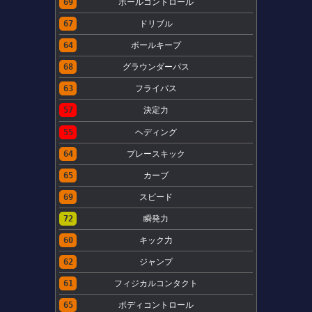
69
ボールコントロール
67
ドリブル
64
ボールキープ
68
グラウンダーパス
63
フライパス
57
決定力
55
ヘディング
64
プレースキック
65
カーブ
69
スピード
72
瞬発力
60
キック力
62
ジャンプ
61
フィジカルコンタクト
65
ボディコントロール