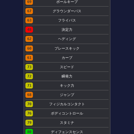
69
ボールキープ
67
グラウンダーパス
63
フライパス
48
決定力
62
ヘディング
60
プレースキック
61
カーブ
73
スピード
72
瞬発力
71
キック力
68
ジャンプ
70
フィジカルコンタクト
76
ボディコントロール
79
スタミナ
80
ディフェンスセンス