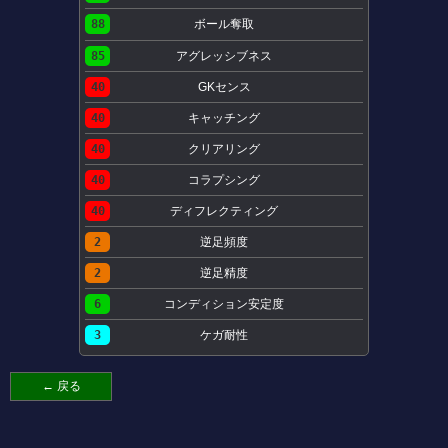
88
ボール奪取
85
アグレッシブネス
40
GKセンス
40
キャッチング
40
クリアリング
40
コラプシング
40
ディフレクティング
2
逆足頻度
2
逆足精度
6
コンディション安定度
3
ケガ耐性
← 戻る