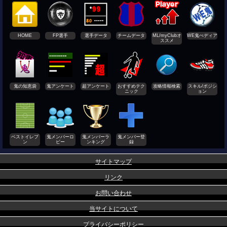
HOME
FP選手
選手データ
チームデータ
ML/myClubオ
WE鬼ぺディア
ススメ
鬼の知恵袋
鬼アンケート
超アンケート
おすすめテク
攻略情報検索
スキル/ポジシ
ニック
ョン
ベストイレブ
鬼メンバーロ
鬼メンバーラ
鬼メンバー登
ン
ビー
ンキング
録
サイトマップ
リンク
お問い合わせ
当サイトについて
プライバシーポリシー