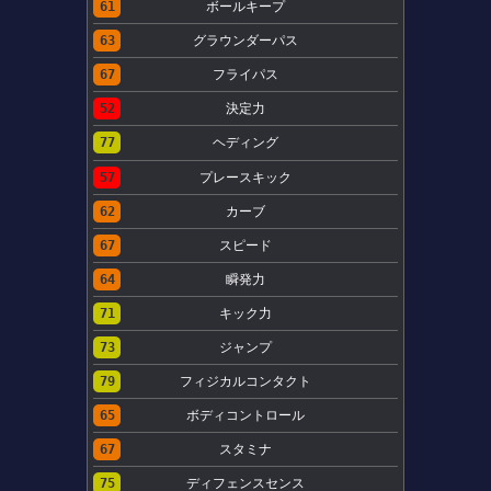
61
ボールキープ
63
グラウンダーパス
67
フライパス
52
決定力
77
ヘディング
57
プレースキック
62
カーブ
67
スピード
64
瞬発力
71
キック力
73
ジャンプ
79
フィジカルコンタクト
65
ボディコントロール
67
スタミナ
75
ディフェンスセンス