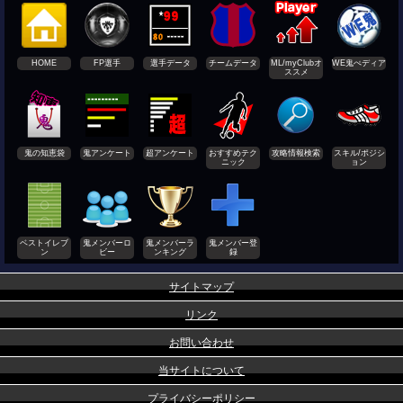
HOME
FP選手
選手データ
チームデータ
ML/myClubオ
WE鬼ぺディア
ススメ
鬼の知恵袋
鬼アンケート
超アンケート
おすすめテク
攻略情報検索
スキル/ポジシ
ニック
ョン
ベストイレブ
鬼メンバーロ
鬼メンバーラ
鬼メンバー登
ン
ビー
ンキング
録
サイトマップ
リンク
お問い合わせ
当サイトについて
プライバシーポリシー