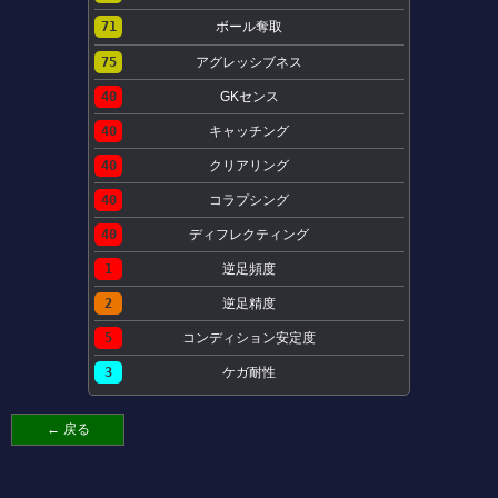
71
ボール奪取
75
アグレッシブネス
40
GKセンス
40
キャッチング
40
クリアリング
40
コラプシング
40
ディフレクティング
1
逆足頻度
2
逆足精度
5
コンディション安定度
3
ケガ耐性
← 戻る