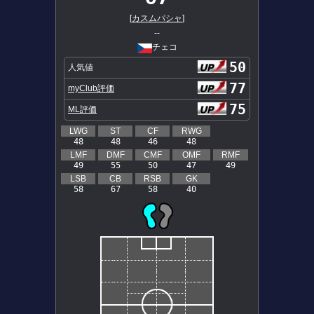
[
カスムパシャ
]
--
チェコ
50
人気値
77
myClub評価
75
ML評価
LWG
ST
CF
RWG
48
48
46
48
LMF
DMF
CMF
OMF
RMF
49
55
50
47
49
LSB
CB
RSB
GK
58
67
58
40