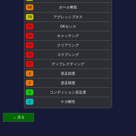
68
ボール奪取
78
アグレッシブネス
40
GKセンス
40
キャッチング
40
クリアリング
40
コラプシング
40
ディフレクティング
2
逆足頻度
2
逆足精度
6
コンディション安定度
2
ケガ耐性
← 戻る