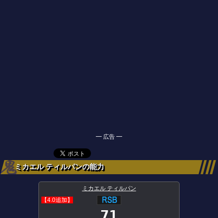
━ 広告 ━
ミカエル ティルパンの能力
ミカエル ティルパン
【4.0追加】
71