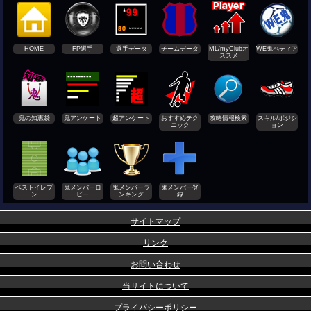
HOME
FP選手
選手データ
チームデータ
ML/myClubオ
WE鬼ぺディア
ススメ
鬼の知恵袋
鬼アンケート
超アンケート
おすすめテク
攻略情報検索
スキル/ポジシ
ニック
ョン
ベストイレブ
鬼メンバーロ
鬼メンバーラ
鬼メンバー登
ン
ビー
ンキング
録
サイトマップ
リンク
お問い合わせ
当サイトについて
プライバシーポリシー