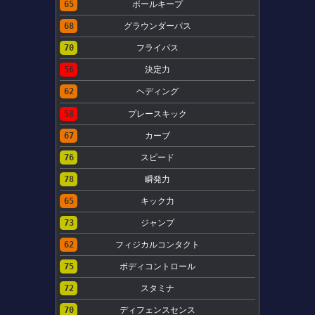
65
ボールキープ
68
グラウンダーパス
70
フライパス
56
決定力
62
ヘディング
58
プレースキック
67
カーブ
76
スピード
78
瞬発力
65
キック力
73
ジャンプ
62
フィジカルコンタクト
75
ボディコントロール
72
スタミナ
70
ディフェンスセンス