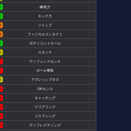
1
瞬発力
2
キック力
3
ジャンプ
2
フィジカルコンタクト
0
ボディコントロール
2
スタミナ
3
ディフェンスセンス
7
ボール奪取
6
アグレッシブネス
0
GKセンス
0
キャッチング
0
クリアリング
0
コラプシング
0
ディフレクティング