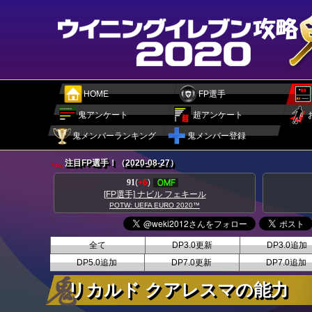
HOME
FP選手
鬼アンケート
超アンケート
鬼メンバーランキング
鬼メンバー登録
注目FP選手！（
2020-08-27
）
91
(
+6
)
ウド
[FP選手] ナビル フェキール
POTW: UEFA EURO 2020™
全て
DP3.0更新
DP3.0追加
DP5.0追加
DP7.0更新
DP7.0追加
リカルド クアレスマの能力