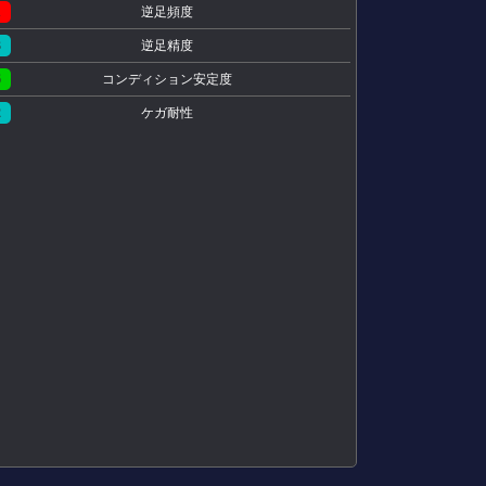
1
逆足頻度
3
逆足精度
6
コンディション安定度
2
ケガ耐性