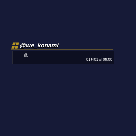
@we_konami
@
01月01日 09:00