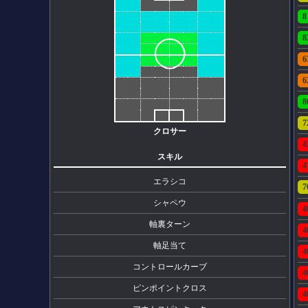
8
8
6
6
8
7
クロサー
4
スキル
4
エラシコ
7
シャペウ
4
軸裏ターン
4
軸足当て
4
コントロールカーブ
4
ピンポイントクロス
4