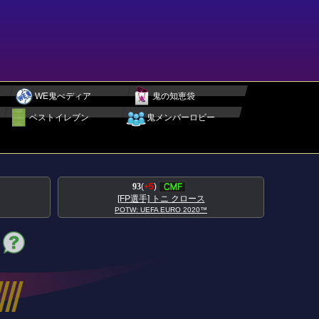
WE鬼ぺディア
鬼の知恵袋
ベストイレブン
鬼メンバーロビー
93
(
+5
)
[FP選手] トニ クロース
[F
POTW: UEFA EURO 2020™