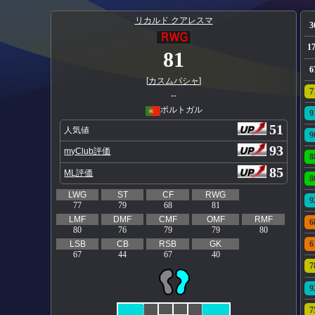
リカルド クアレスマ
3
1
81
6
[
カスムパシャ
]
7
--
ポルトガル
9
51
人気値
9
93
myClub評価
8
85
ML評価
8
LWG
ST
CF
RWG
9
77
79
68
81
LMF
DMF
CMF
OMF
RMF
6
80
76
79
79
80
LSB
CB
RSB
GK
6
67
44
67
40
7
9
7