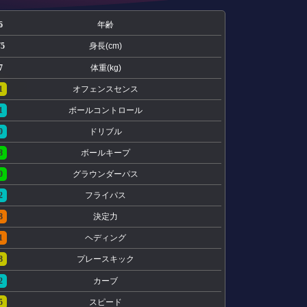
6
年齢
75
身長(cm)
7
体重(kg)
1
オフェンスセンス
1
ボールコントロール
0
ドリブル
8
ボールキープ
0
グラウンダーパス
2
フライパス
8
決定力
1
ヘディング
8
プレースキック
2
カーブ
5
スピード