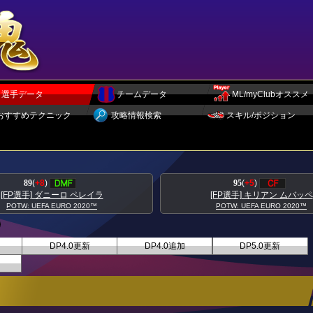
選手データ
チームデータ
ML/myClubオススメ
おすすめテクニック
攻略情報検索
スキル/ポジション
89
(
+8
)
95
(
+5
)
[FP選手] ダニーロ ペレイラ
[FP選手] キリアン ムバッペ
POTW: UEFA EURO 2020™
POTW: UEFA EURO 2020™
DP4.0更新
DP4.0追加
DP5.0更新