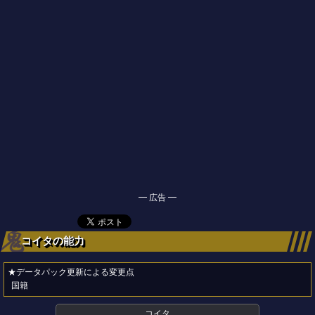
━ 広告 ━
コイタの能力
★データパック更新による変更点
国籍
コイタ