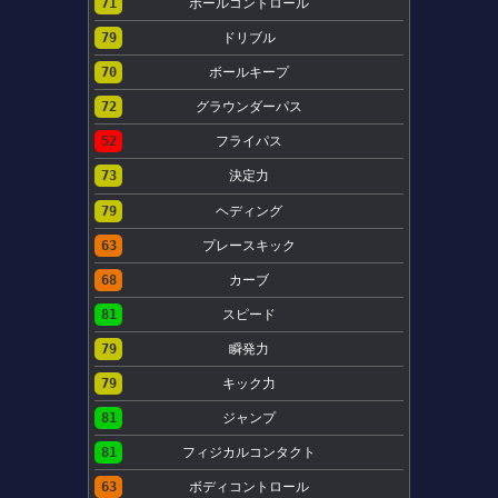
71
ボールコントロール
79
ドリブル
70
ボールキープ
72
グラウンダーパス
52
フライパス
73
決定力
79
ヘディング
63
プレースキック
68
カーブ
81
スピード
79
瞬発力
79
キック力
81
ジャンプ
81
フィジカルコンタクト
63
ボディコントロール