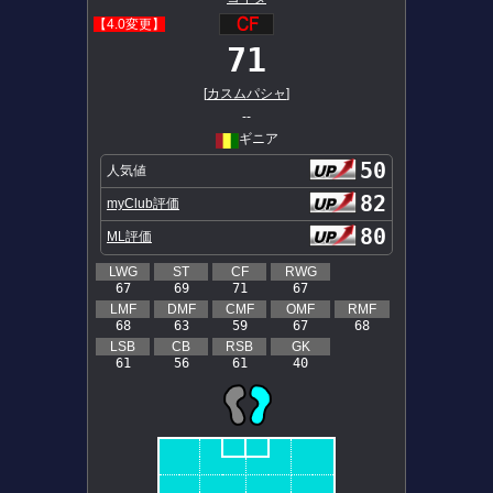
【4.0変更】
71
[
カスムパシャ
]
--
ギニア
50
人気値
82
myClub評価
80
ML評価
LWG
ST
CF
RWG
67
69
71
67
LMF
DMF
CMF
OMF
RMF
68
63
59
67
68
LSB
CB
RSB
GK
61
56
61
40