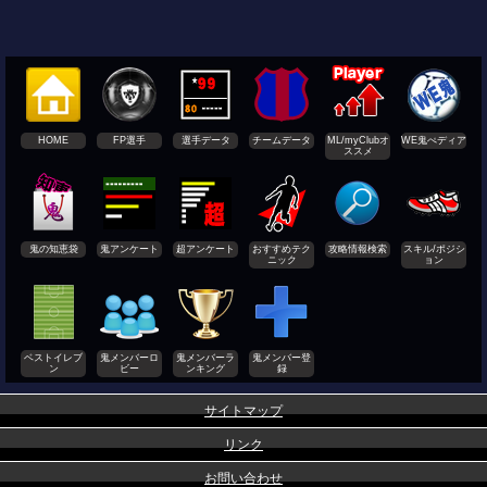
HOME
FP選手
選手データ
チームデータ
ML/myClubオ
WE鬼ぺディア
ススメ
鬼の知恵袋
鬼アンケート
超アンケート
おすすめテク
攻略情報検索
スキル/ポジシ
ニック
ョン
ベストイレブ
鬼メンバーロ
鬼メンバーラ
鬼メンバー登
ン
ビー
ンキング
録
サイトマップ
リンク
お問い合わせ