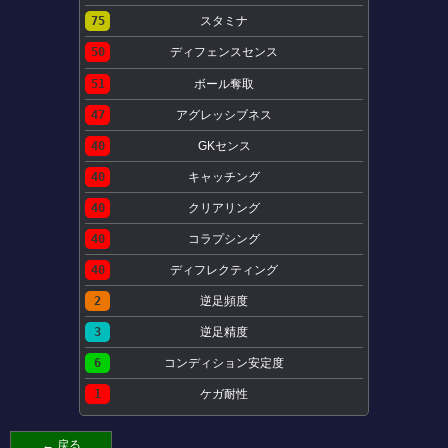
75
スタミナ
50
ディフェンスセンス
51
ボール奪取
47
アグレッシブネス
40
GKセンス
40
キャッチング
40
クリアリング
40
コラプシング
40
ディフレクティング
2
逆足頻度
3
逆足精度
6
コンディション安定度
1
ケガ耐性
← 戻る