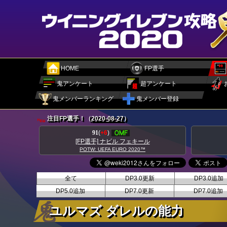
HOME
FP選手
鬼アンケート
超アンケート
鬼メンバーランキング
鬼メンバー登録
注目FP選手！（
2020-08-27
）
89
(
+8
)
ール
[FP選手] ダニーロ ペレイラ
™
POTW: UEFA EURO 2020™
全て
DP3.0更新
DP3.0追加
DP5.0追加
DP7.0更新
DP7.0追加
ユルマズ ダレルの能力