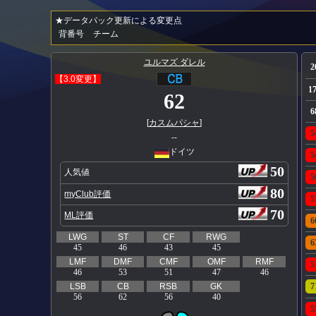
★データパック更新による変更点
背番号
チーム
ユルマズ ダレル
2
【3.0変更】
1
62
6
[
カスムパシャ
]
5
--
ドイツ
5
50
人気値
5
80
myClub評価
5
70
ML評価
6
LWG
ST
CF
RWG
6
45
46
43
45
LMF
DMF
CMF
OMF
RMF
5
46
53
51
47
46
LSB
CB
RSB
GK
7
56
62
56
40
5