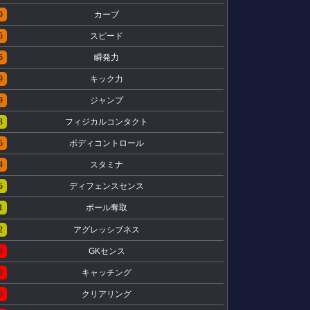
0
カーブ
5
スピード
6
瞬発力
9
キック力
9
ジャンプ
3
フィジカルコンタクト
5
ボディコントロール
4
スタミナ
6
ディフェンスセンス
1
ボール奪取
2
アグレッシブネス
0
GKセンス
0
キャッチング
0
クリアリング