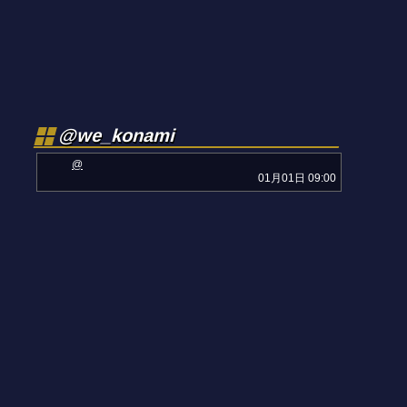
@we_konami
@
01月01日 09:00