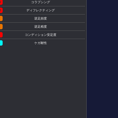
0
コラプシング
0
ディフレクティング
2
逆足頻度
2
逆足精度
5
コンディション安定度
3
ケガ耐性