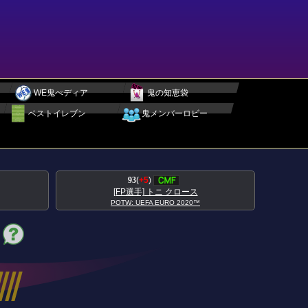
WE鬼ぺディア
鬼の知恵袋
ベストイレブン
鬼メンバーロビー
95
(
+5
)
ス
[FP選手] アントワーヌ グリーズマン
0™
POTW: UEFA EURO 2020™