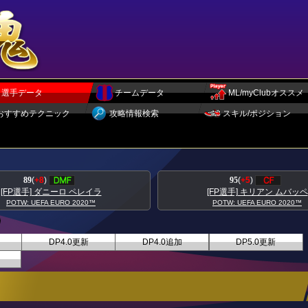
選手データ
チームデータ
ML/myClubオススメ
おすすめテクニック
攻略情報検索
スキル/ポジション
95
(
+5
)
93
(
+5
)
[FP選手] キリアン ムバッペ
[FP選手] トニ クロー
POTW: UEFA EURO 2020™
POTW: UEFA EURO 202
DP4.0更新
DP4.0追加
DP5.0更新