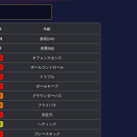
0
年齢
70
身長(cm)
8
体重(kg)
4
オフェンスセンス
4
ボールコントロール
6
ドリブル
7
ボールキープ
0
グラウンダーパス
3
フライパス
1
決定力
1
ヘディング
5
プレースキック